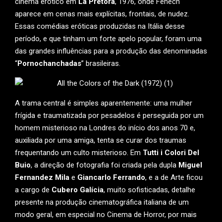
cinema erótico em
La Pretora
, 1976, onde Fenech
aparece em cenas mais explícitas, frontais, de nudez.
Essas comédias eróticas produzidas na Itália desse
período, e que tinham um forte apelo popular, foram uma
das grandes influências para a produção das denominadas
“
Pornochanchadas
” brasileiras.
A trama central é simples aparentemente: uma mulher
frígida e traumatizada por pesadelos é perseguida por um
homem misterioso na Londres do início dos anos 70 e,
auxiliada por uma amiga, tenta se curar dos traumas
frequentando um culto misterioso. Em
Tutti i Colori Del
Buio
, a direção de fotografia foi criada pela dupla
Miguel
Fernandez Mila
e
Giancarlo Ferrando
, e a de Arte ficou
a cargo de
Cubero Galícia
, muito sofisticadas, detalhe
presente na produção cinematográfica italiana de um
modo geral, em especial no Cinema de Horror, por mais