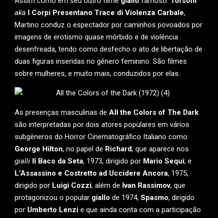
Assim como em seu outro filme
giallo
famoso:
Torsom
aka
I Corpi Presentano Trace di Violenza Carbale
,
Martino conduz o espectador por caminhos povoados por
imagens de erotismo quase mórbido e de violência
desenfreada, tendo como desfecho o ato de libertação de
duas figuras inseridas no gênero feminino. São filmes
sobre mulheres, e muito mais, conduzidos por elas.
As presenças masculinas de
All the Colors of The Dark
são interpretadas por dois atores populares em vários
subgêneros do Horror Cinematográfico Italiano como:
George Hilton
, no papel de
Richard
, que aparece nos
gialli
Il Baco da Seta
, 1973, dirigido por
Mario Sequi
; e
L’Assassino
e
Costretto ad Uccidere Ancora
, 1975,
dirigido por
Luigi Cozzi
, além de
Ivan Rassimov
, que
protagonizou o popular
giallo
de 1974,
Spasmo
, dirigido
por
Umberto Lenzi
e que ainda conta com a participação