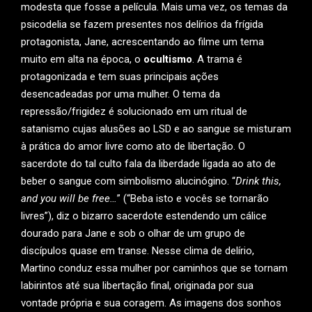
modesta que fosse a película. Mais uma vez, os temas da
psicodelia se fazem presentes nos delírios da frígida
protagonista, Jane, acrescentando ao filme um tema
muito em alta na época, o
ocultismo
. A trama é
protagonizada e tem suas principais ações
desencadeadas por uma mulher. O tema da
repressão/frigidez é solucionado em um ritual de
satanismo cujas alusões ao LSD e ao sangue se misturam
à prática do amor livre como ato de libertação. O
sacerdote do tal culto fala da liberdade ligada ao ato de
beber o sangue com simbolismo alucinógino. “
Drink this,
and you will be free…
” (“Beba isto e vocês se tornarão
livres”), diz o bizarro sacerdote estendendo um cálice
dourado para Jane e sob o olhar de um grupo de
discípulos quase em transe. Nesse clima de delírio,
Martino conduz essa mulher por caminhos que se tornam
labirintos até sua libertação final, originada por sua
vontade própria e sua coragem. As imagens dos sonhos