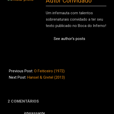
Autor Convidado
Um infernauta com talentos
sobrenaturais convidado a ter seu
texto publicado no Boca do Inferno!
See author's posts
2014-
02-
Previous Post:
O Feiticeiro (1972)
22
Next Post:
Hansel & Gretel (2013)
2 COMENTÁRIOS
interessante….