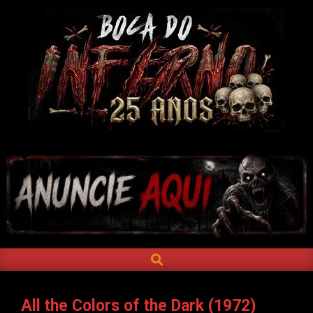
Skip
to
content
BOCA
DO
INFERNO
SEARCH
Primary
Navigation
Menu
All the Colors of the Dark (1972)