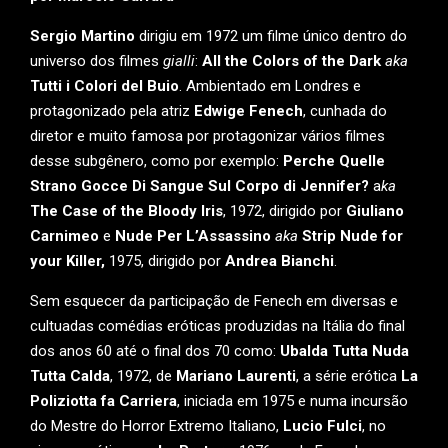
Sergio Martino
dirigiu em 1972 um filme único dentro do
universo dos filmes
gialli
:
All the Colors of the Dark
aka
Tutti i Colori del Buio
. Ambientado em Londres e
protagonizado pela atriz
Edwige Fenech
, cunhada do
diretor e muito famosa por protagonizar vários filmes
desse subgênero, como por exemplo:
Perche Quelle
Strano Gocce Di Sangue Sul Corpo di Jennifer?
a
ka
The Case of the Bloody Iris
, 1972, dirigido por
Giuliano
Carnimeo
e
Nude Per L’Assassino
aka
Strip Nude for
your Killer,
1975, dirigido por
Andrea Bianchi
.
Sem esquecer da participação de Fenech em diversas e
cultuadas comédias eróticas produzidas na Itália do final
dos anos 60 até o final dos 70 como:
Ubalda Tutta Nuda
Tutta Calda
, 1972, de
Mariano Laurenti
, a série erótica
La
Poliziotta fa Carriera
, iniciada em 1975 e numa incursão
do Mestre do Horror Extremo Italiano,
Lucio Fulci
, no