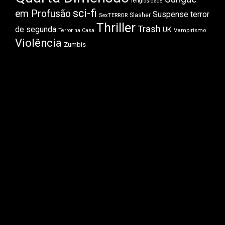
religiosidade
sci-fi
em Profusão
Suspense
terror
Slasher
SexTERROR
Thriller
Trash
de segunda
UK
Vampirismo
Terror na Casa
Violência
Zumbis