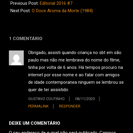
07-
Previous Post:
Editorial 2016 #7
04
Next Post:
O Doce Aroma da Morte (1984)
1 COMENTÁRIO
Obrigado, assisti quando criança no sbt em são
paulo mas não me lembrava do nome do filme,
tinha por volta de 6 anos. Há tempos procuro na
internet por esse nome e ao falar com amigos
de idade contemporanea ninguem se lembrou se
quer de ter assistido
GUSTAVO COUTINHO
08/11/2020
PERMALINK
RESPONDER
DEIXE UM COMENTÁRIO
O seu endereço de e-mail não será publicado.
Campos