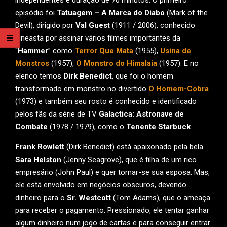
independentes e duração de 70 minutos. O primeiro
episódio foi
Tatuagem – A Marca do Diabo
(Mark of the
Devil), dirigido por
Val Guest
(1911 / 2006), conhecido
cineasta por assinar vários filmes importantes da
“
Hammer
” como
Terror Que Mata
(1955),
Usina de
Monstros
(1957),
O Monstro do Himalaia
(1957). E no
elenco temos
Dirk Benedict
, que foi o homem
transformado em monstro no divertido
O Homem-Cobra
(1973) e também seu rosto é conhecido e identificado
pelos fãs da série de TV
Galactica: Astronave de
Combate
(1978 / 1979), como o
Tenente Starbuck
.
Frank Rowlett
(Dirk Benedict) está apaixonado pela bela
Sara Helston
(Jenny Seagrove), que é filha de um rico
empresário (John Paul) e quer tornar-se sua esposa. Mas,
ele está envolvido em negócios obscuros, devendo
dinheiro para o
Sr. Westcott
(Tom Adams), que o ameaça
para receber o pagamento. Pressionado, ele tentar ganhar
algum dinheiro num jogo de cartas e para conseguir entrar