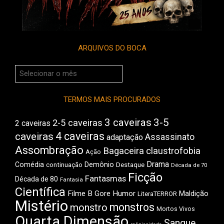
ARQUIVOS DO BOCA
Arquivos
do
Boca
TERMOS MAIS PROCURADOS
3 caveiras
3-5
2-5 caveiras
2 caveiras
4 caveiras
caveiras
Assassinato
adaptação
Assombração
Bagaceira
claustrofobia
Ação
Drama
Comédia
Demônio
Destaque
continuação
Década de 70
Ficção
Fantasmas
Década de 80
Fantasia
Científica
Filme B
Gore
Humor
Maldição
LiteraTERROR
Mistério
monstros
monstro
Mortos Vivos
Quarta Dimensão
Sangue