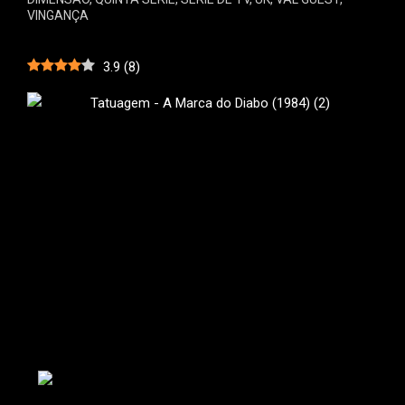
VINGANÇA
3.9
(
8
)