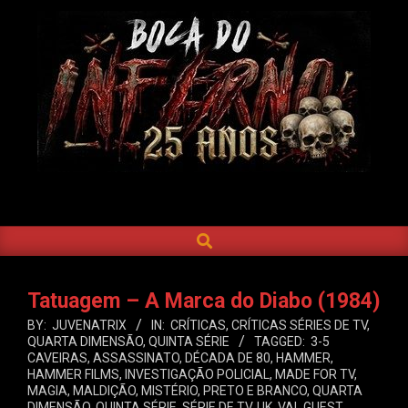
Skip
to
content
BOCA
DO
SEARCH
Primary
INFERNO
Navigation
Menu
Tatuagem – A Marca do Diabo (1984)
BY:
JUVENATRIX
IN:
CRÍTICAS
,
CRÍTICAS SÉRIES DE TV
,
QUARTA DIMENSÃO
,
QUINTA SÉRIE
TAGGED:
3-5
CAVEIRAS
,
ASSASSINATO
,
DÉCADA DE 80
,
HAMMER
,
HAMMER FILMS
,
INVESTIGAÇÃO POLICIAL
,
MADE FOR TV
,
MAGIA
,
MALDIÇÃO
,
MISTÉRIO
,
PRETO E BRANCO
,
QUARTA
DIMENSÃO
,
QUINTA SÉRIE
,
SÉRIE DE TV
,
UK
,
VAL GUEST
,