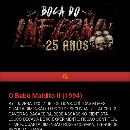
Skip
to
content
BOCA
DO
SEARCH
Primary
INFERNO
Navigation
Menu
O Bebê Maldito II (1994)
BY:
JUVENATRIX
IN:
CRÍTICAS
,
CRÍTICAS FILMES
,
QUARTA DIMENSÃO
,
TERROR DE SEGUNDA
TAGGED:
2
CAVEIRAS
,
BAGACEIRA
,
BEBÊ ASSASSINO
,
CIENTISTA
LOUCO
,
DÉCADA DE 90
,
EXPERIMENTO
,
FICÇÃO CIENTÍFICA
,
FILME B
,
QUARTA DIMENSÃO
,
ROGER CORMAN
,
TERROR DE
SEGUNDA
,
TRASH