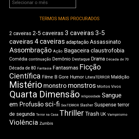
do
Boca
TERMOS MAIS PROCURADOS
3 caveiras
3-5
2-5 caveiras
2 caveiras
4 caveiras
caveiras
Assassinato
adaptação
Assombração
Bagaceira
claustrofobia
Ação
Drama
Demônio
Comédia
Destaque
continuação
Década de 70
Ficção
Fantasmas
Década de 80
Fantasia
Científica
Filme B
Gore
Humor
Maldição
LiteraTERROR
Mistério
monstros
monstro
Mortos Vivos
Quarta Dimensão
Sangue
religiosidade
sci-fi
em Profusão
Suspense
terror
Slasher
SexTERROR
Thriller
Trash
de segunda
UK
Vampirismo
Terror na Casa
Violência
Zumbis