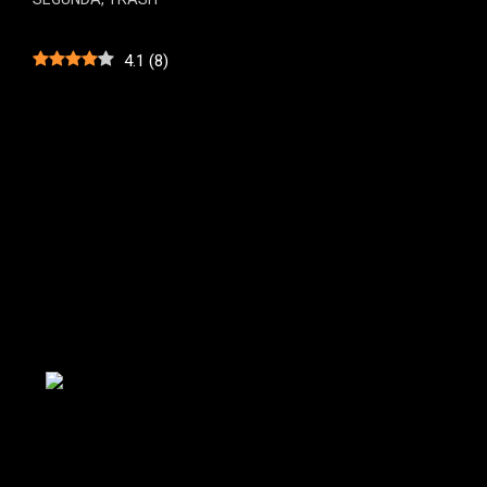
4.1
(
8
)