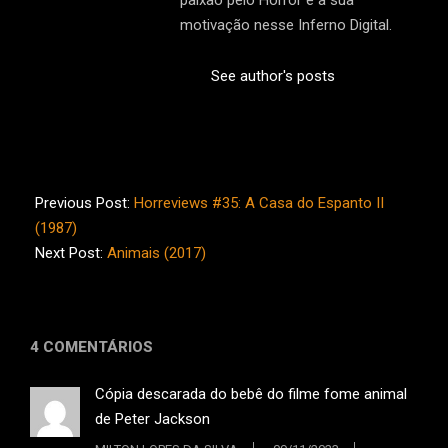
paixão pelo Horror é a sua
motivação nesse Inferno Digital.
See author's posts
2017-
10-
Previous Post:
Horreviews #35: A Casa do Espanto II
29
(1987)
Next Post:
Animais (2017)
4 COMENTÁRIOS
Cópia descarada do bebê do filme fome animal
de Peter Jackson