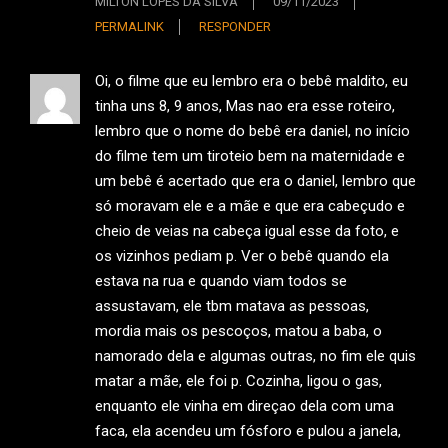
MILTON LOPES DA SILVA
09/11/2023
PERMALINK
RESPONDER
Oi, o filme que eu lembro era o bebê maldito, eu
tinha uns 8, 9 anos, Mas nao era esse roteiro,
lembro que o nome do bebê era daniel, no início
do filme tem um tiroteio bem na maternidade e
um bebê é acertado que era o daniel, lembro que
só moravam ele e a mãe e que era cabeçudo e
cheio de veias na cabeça igual esse da foto, e
os vizinhos pediam p. Ver o bebê quando ela
estava na rua e quando viam todos se
assustavam, ele tbm matava as pessoas,
mordia mais os pescoços, matou a baba, o
namorado dela e algumas outras, no fim ele quis
matar a mãe, ele foi p. Cozinha, ligou o gas,
enquanto ele vinha em direçao dela com uma
faca, ela acendeu um fósforo e pulou a janela,