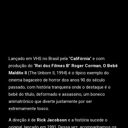
Lançado em VHS no Brasil pela “
Califórnia
” e com
produção do “
Rei dos Filmes B
”
Roger Corman
,
O Bebê
Maldito II
(The Unborn II, 1994) é o típico exemplo do
cinema bagaceiro de horror dos anos 90 do século
passado, com história tranqueira onde o destaque é o
bebê do título, deformado e assassino, um boneco
animatrônico que diverte justamente por ser
extremamente tosco.
A direção é de
Rick Jacobson
e a história sucede o
original, lançado em 1991. Dessa vez, acompanhamos os