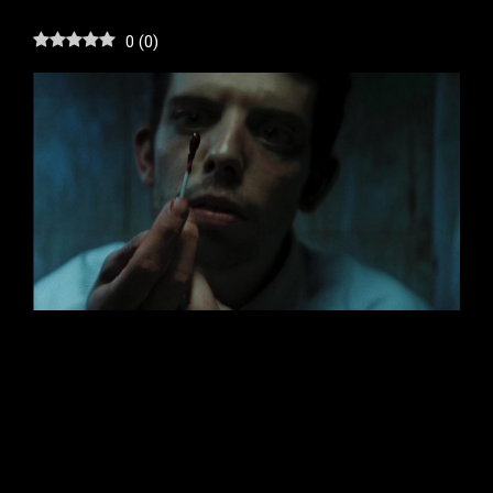
0
(
0
)