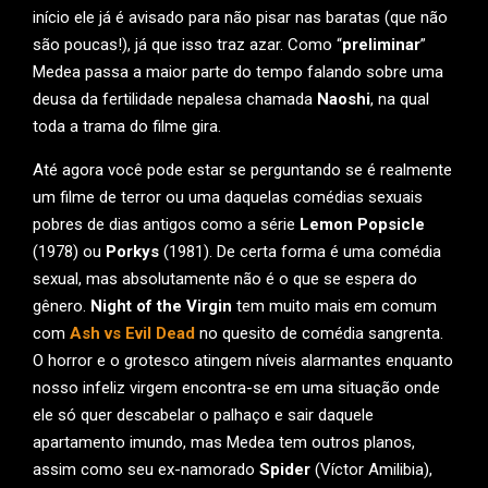
início ele já é avisado para não pisar nas baratas (que não
são poucas!), já que isso traz azar. Como “
preliminar
”
Medea passa a maior parte do tempo falando sobre uma
deusa da fertilidade nepalesa chamada
Naoshi
, na qual
toda a trama do filme gira.
Até agora você pode estar se perguntando se é realmente
um filme de terror ou uma daquelas comédias sexuais
pobres de dias antigos como a série
Lemon Popsicle
(1978) ou
Porkys
(1981). De certa forma é uma comédia
sexual, mas absolutamente não é o que se espera do
gênero.
Night of the Virgin
tem muito mais em comum
com
Ash vs Evil Dead
no quesito de comédia sangrenta.
O horror e o grotesco atingem níveis alarmantes enquanto
nosso infeliz virgem encontra-se em uma situação onde
ele só quer descabelar o palhaço e sair daquele
apartamento imundo, mas Medea tem outros planos,
assim como seu ex-namorado
Spider
(Víctor Amilibia),