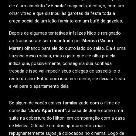
ele é um absoluto “
zé nada
” magricela, dentuço, com um
olhar vítreo e que distribui às garotas da festa toda a
graça social de um leão faminto em um bufê de gazelas.
Depois de algumas tentativas infelizes Nico é resignado
ao fracasso até ser encontrado por
Medea
(Miriam
Martín) olhando para ele do outro lado do salão. Ela é uma
tiazinha meio rodada, mas o jeito que ele olha pra ela
indica que, possivelmente, conseguirá sua sonhada
trepada e isso vai impedir seus colegas de assediá-lo o
resto do ano. Então com isso em mente, ele deixa a festa
e vai para o apartamento dela.
Se algum de vocês estiver familiarizado com o filme de
comédia “
Joe’s Apartment
“, a casa de Joe é como uma
suíte na cobertura do Hilton, em comparação com a casa
de Medea. O local é um dos apartamentos mais
repugnantemente sujos já colocados no cinema. Logo de