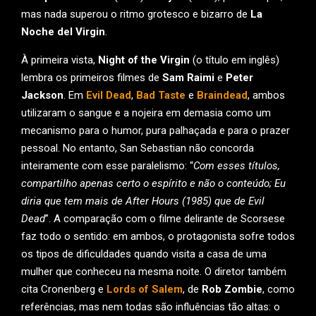
mas nada superou o ritmo grotesco e bizarro de
La
Noche del Virgin
.
À primeira vista,
Night of the Virgin
(o título em inglês)
lembra os primeiros filmes de
Sam Raimi
e
Peter
Jackson
. Em
Evil Dead
,
Bad Taste
e
Braindead
, ambos
utilizaram o sangue e a nojeira em demasia como um
mecanismo para o humor, pura palhaçada e para o prazer
pessoal. No entanto, San Sebastian não concorda
inteiramente com esse paralelismo: “
Com esses títulos,
compartilho apenas certo o espírito e não o conteúdo; Eu
diria que tem mais de After Hours (1985) que de Evil
Dead
”. A comparação com o filme delirante de Scorsese
faz todo o sentido: em ambos, o protagonista sofre todos
os tipos de dificuldades quando visita a casa de uma
mulher que conheceu na mesma noite. O diretor também
cita Cronenberg e
Lords of Salem
, de
Rob Zombie
, como
referências, mas nem todas são influências tão altas: o