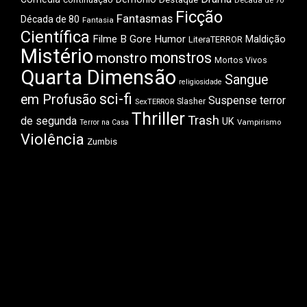
Ficção
Fantasmas
Década de 80
Fantasia
Científica
Filme B
Gore
Humor
Maldição
LiteraTERROR
Mistério
monstros
monstro
Mortos Vivos
Quarta Dimensão
Sangue
religiosidade
sci-fi
em Profusão
Suspense
terror
Slasher
SexTERROR
Thriller
Trash
de segunda
UK
Vampirismo
Terror na Casa
Violência
Zumbis