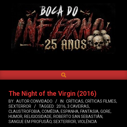
Skip
to
content
BOCA
DO
SEARCH
Primary
INFERNO
Navigation
Menu
The Night of the Virgin (2016)
BY:
AUTOR CONVIDADO
IN:
CRÍTICAS
,
CRÍTICAS FILMES
,
SEXTERROR
TAGGED:
2016
,
3 CAVEIRAS
,
CLAUSTROFOBIA
,
COMÉDIA
,
ESPANHA
,
FANTASIA
,
GORE
,
HUMOR
,
RELIGIOSIDADE
,
ROBERTO SAN SEBASTIÁN
,
SANGUE EM PROFUSÃO
,
SEXTERROR
,
VIOLÊNCIA