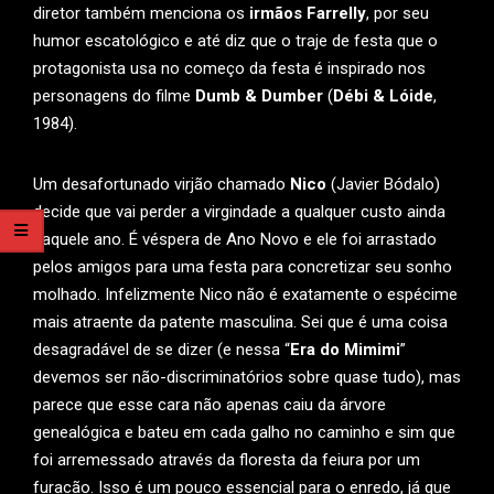
diretor também menciona os
irmãos Farrelly
, por seu
humor escatológico e até diz que o traje de festa que o
protagonista usa no começo da festa é inspirado nos
personagens do filme
Dumb & Dumber
(
Débi & Lóide
,
1984).
Um desafortunado virjão chamado
Nico
(Javier Bódalo)
decide que vai perder a virgindade a qualquer custo ainda
naquele ano. É véspera de Ano Novo e ele foi arrastado
pelos amigos para uma festa para concretizar seu sonho
molhado. Infelizmente Nico não é exatamente o espécime
mais atraente da patente masculina. Sei que é uma coisa
desagradável de se dizer (e nessa “
Era do Mimimi
”
devemos ser não-discriminatórios sobre quase tudo), mas
parece que esse cara não apenas caiu da árvore
genealógica e bateu em cada galho no caminho e sim que
foi arremessado através da floresta da feiura por um
furacão. Isso é um pouco essencial para o enredo, já que