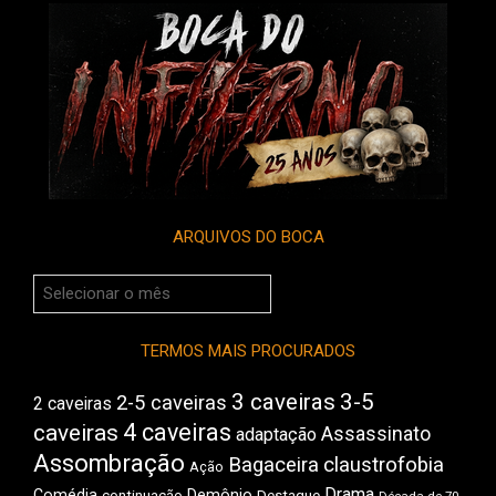
ARQUIVOS DO BOCA
Arquivos
do
Boca
TERMOS MAIS PROCURADOS
3 caveiras
3-5
2-5 caveiras
2 caveiras
4 caveiras
caveiras
Assassinato
adaptação
Assombração
Bagaceira
claustrofobia
Ação
Drama
Comédia
Demônio
Destaque
continuação
Década de 70