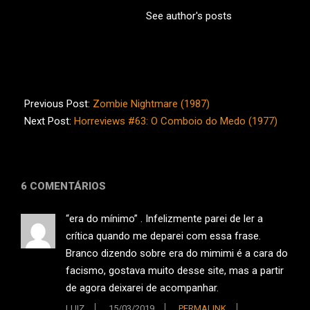
See author's posts
2018-
06-
Previous Post:
Zombie Nightmare (1987)
14
Next Post:
Horreviews #63: O Comboio do Medo (1977)
6 COMENTÁRIOS
“era do mínimo” . Infelizmente parei de ler a
crítica quando me deparei com essa frase.
Branco dizendo sobre era do mimimi é a cara do
facismo, gostava muito desse site, mas a partir
de agora deixarei de acompanhar.
LUIZ
15/03/2019
PERMALINK