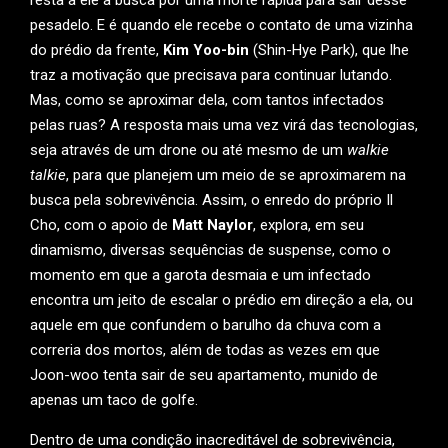
resta a ele a busca por uma morte rápida para sair desse
pesadelo. E é quando ele recebe o contato de uma vizinha
do prédio da frente,
Kim Yoo-bin
(Shin-Hye Park), que lhe
traz a motivação que precisava para continuar lutando.
Mas, como se aproximar dela, com tantos infectados
pelas ruas? A resposta mais uma vez virá das tecnologias,
seja através de um drone ou até mesmo de um
walkie
talkie
, para que planejem um meio de se aproximarem na
busca pela sobrevivência. Assim, o enredo do próprio Il
Cho, com o apoio de
Matt Naylor
, explora, em seu
dinamismo, diversas sequências de suspense, como o
momento em que a garota desmaia e um infectado
encontra um jeito de escalar o prédio em direção a ela, ou
aquele em que confundem o barulho da chuva com a
correria dos mortos, além de todas as vezes em que
Joon-woo tenta sair de seu apartamento, munido de
apenas um taco de golfe.
Dentro de uma condição inacreditável de sobrevivência,