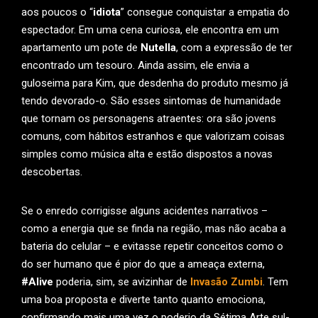
aos poucos o “
idiota
” consegue conquistar a empatia do
espectador. Em uma cena curiosa, ele encontra em um
apartamento um pote de
Nutella
, com a expressão de ter
encontrado um tesouro. Ainda assim, ele envia a
guloseima para Kim, que desdenha do produto mesmo já
tendo devorado-o. São esses sintomas de humanidade
que tornam os personagens atraentes: ora são jovens
comuns, com hábitos estranhos e que valorizam coisas
simples como música alta e estão dispostos a novas
descobertas.
Se o enredo corrigisse alguns acidentes narrativos –
como a energia que se finda na região, mas não acaba a
bateria do celular – e evitasse repetir conceitos como o
do ser humano que é pior do que a ameaça externa,
#Alive
poderia, sim, se avizinhar de
Invasão Zumbi
. Tem
uma boa proposta e diverte tanto quanto emociona,
confirmando mais uma vez o poderio da Sétima Arte sul-