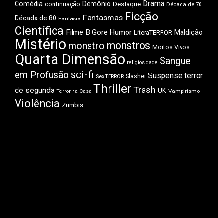
Drama
Comédia
Demônio
Destaque
continuação
Década de 70
Ficção
Fantasmas
Década de 80
Fantasia
Científica
Filme B
Gore
Humor
Maldição
LiteraTERROR
Mistério
monstros
monstro
Mortos Vivos
Quarta Dimensão
Sangue
religiosidade
sci-fi
em Profusão
Suspense
terror
Slasher
SexTERROR
Thriller
Trash
de segunda
UK
Vampirismo
Terror na Casa
Violência
Zumbis