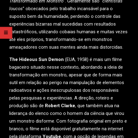
Transformado em Monstro
”. Geralmente são “
cientistas
loucos
” obcecados pelo trabalho incansável para o
suposto bem da humanidade, perdendo o controle das
experiências bizarras mal sucedidas com resultados
catastróficos, utilizando cobaias humanas e muitas vezes
até eles próprios, transformando-se em monstros
ameaçadores com suas mentes ainda mais distorcidas.
The Hideous Sun Demon
(EUA, 1958) é mais um filme
bagaceiro situado nesse contexto, abordando a ideia de
transformação em monstro, apesar que de forma mais
sutil em relação ao perigo na manipulação de elementos
radioativos e ações inescrupulosas dos responsáveis
pelas pesquisas e experiências. A direção, roteiro e
produção são de
Robert Clarke
, que também atua na
liderança do elenco como o homem da ciência que virou
um monstro disforme. Com fotografia original em preto e
branco, o filme está disponível gratuitamente na internet
pela plataforma
Youtube
, com a opção de legendas em