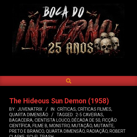
Skip
to
content
BOCA
DO
SEARCH
Primary
INFERNO
Navigation
Menu
The Hideous Sun Demon (1958)
BY:
JUVENATRIX
IN:
CRÍTICAS
,
CRÍTICAS FILMES
,
QUARTA DIMENSÃO
TAGGED:
2-5 CAVEIRAS
,
BAGACEIRA
,
CIENTISTA LOUCO
,
DÉCADA DE 50
,
FICÇÃO
CIENTÍFICA
,
FILME B
,
MONSTRO
,
MUTAÇÃO
,
MUTANTE
,
PRETO E BRANCO
,
QUARTA DIMENSÃO
,
RADIAÇÃO
,
ROBERT
CLARKE
,
SCI-FI
,
TRASH