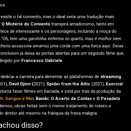
os.
xiste o tal convento, mas o ideal seria uma tradução mais
,
O Mistério do Convento
transpira amadorismo, tanto em
ece de interessante e os personagens, incluindo a moça do
 “
Oh, tem uma garotinha enferma no quarto, mas é melhor nem
 freira assassina amarrou uma corda com uma forca aqui. Deixa
inconclusivo já deixa as portas abertas para um segundo filme que,
irigido por
Francesco Gabriele
.
dedicar a carreira para alimentar as plataformas de
streaming
021),
Devil Djinn (
2021),
Spider from the Attic
(2021),
Exorcist
stuma fazer filmes em baciada, e está por trás da produção da
h: Sangue e Mel
,
Bambi: O Acerto de Contas
e
O Pesadelo
rnos, obras feitas sem o menor tratamento de roteiro e
o diretor até mesmo na franquia da freira maligna.
achou disso?