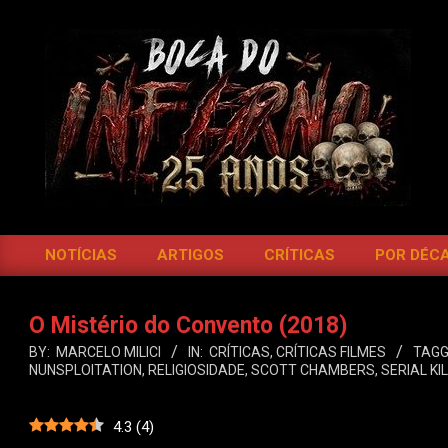
Skip
to
content
BOCA
DO
NOTÍCIAS
ARTIGOS
CRÍTICAS
POR DÉC
Primary
INFERNO
Navigation
Menu
O Mistério do Convento (2018)
BY:
MARCELO MILICI
IN:
CRÍTICAS
,
CRÍTICAS FILMES
TAGG
NUNSPLOITATION
,
RELIGIOSIDADE
,
SCOTT CHAMBERS
,
SERIAL KI
4.3
(
4
)