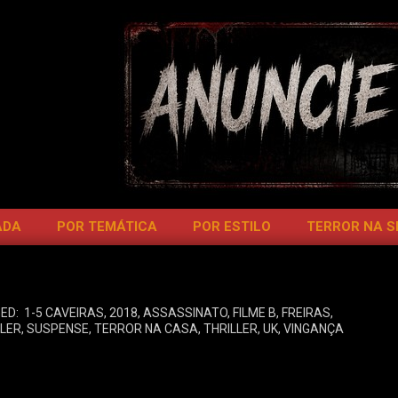
ADA
POR TEMÁTICA
POR ESTILO
TERROR NA 
ED:
1-5 CAVEIRAS
,
2018
,
ASSASSINATO
,
FILME B
,
FREIRAS
,
LLER
,
SUSPENSE
,
TERROR NA CASA
,
THRILLER
,
UK
,
VINGANÇA