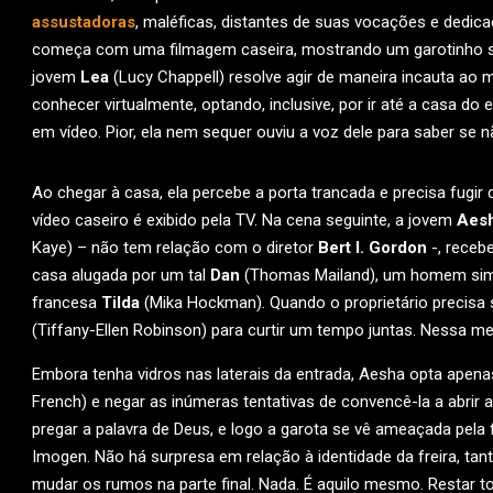
assustadoras
, maléficas, distantes de suas vocações e dedica
começa com uma filmagem caseira, mostrando um garotinho so
jovem
Lea
(Lucy Chappell) resolve agir de maneira incauta a
conhecer virtualmente, optando, inclusive, por ir até a casa do 
em vídeo. Pior, ela nem sequer ouviu a voz dele para saber se 
Ao chegar à casa, ela percebe a porta trancada e precisa fugi
vídeo caseiro é exibido pela TV. Na cena seguinte, a jovem
Aes
Kaye) – não tem relação com o diretor
Bert I. Gordon
-, receb
casa alugada por um tal
Dan
(Thomas Mailand), um homem simp
francesa
Tilda
(Mika Hockman). Quando o proprietário precisa
(Tiffany-Ellen Robinson) para curtir um tempo juntas. Nessa me
Embora tenha vidros nas laterais da entrada, Aesha opta apena
French) e negar as inúmeras tentativas de convencê-la a abrir 
pregar a palavra de Deus, e logo a garota se vê ameaçada pela 
Imogen. Não há surpresa em relação à identidade da freira, tan
mudar os rumos na parte final. Nada. É aquilo mesmo. Restar 