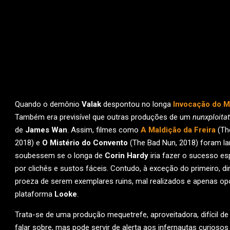
Quando o demônio
Valak
despontou no longa
Invocação do M
Também era previsível que outras produções de um
nunxploita
de
James Wan
. Assim, filmes como
A Maldição da Freira
(The
2018) e
O Mistério do Convento
(The Bad Nun, 2018) foram 
soubessem se o longa de
Corin Hardy
iria fazer o sucesso e
por clichês e sustos fáceis. Contudo, à exceção do primeiro, di
proeza de serem exemplares ruins, mal realizados e apenas op
plataforma
Looke
.
Trata-se de uma produção mequetrefe, aproveitadora, difícil de 
falar sobre, mas pode servir de alerta aos infernautas curiosos