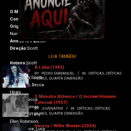
O Mistério do
Convento
Original:
The Bad
Nun
Ano:
2018•
País:
UK
Direção:
Scott
Chambers
LEIA TAMBÉM
Roteiro:
Scott
A Loba (1983)
Chambers
BY:
PEDRO EMMANUEL
IN:
CRÍTICAS
,
CRÍTICAS
Produção:
Scott
FILMES
,
QUARTA DIMENSÃO
Chambers, Becca
Hirani
O Monstro Atômico / O Incrível Homem
Elenco:
Becca
Colossal (1957)
Hirani, Thomas
BY:
JUVENATRIX
IN:
CRÍTICAS
,
CRÍTICAS
FILMES
,
QUARTA DIMENSÃO
Mailand, Tiffany-
Ellen Robinson,
Heresy / Witte Wieven (2024)
Patsy Prince, Lucy