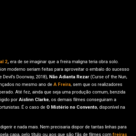
al 2
,
era de se imaginar que a freira maligna teria obra solo.
tion
moderno seriam feitas para aproveitar o embalo do sucesso
 Devil’s Doorway, 2018),
Não Adianta Rezar
(Curse of the Nun,
lançados no mesmo ano de
A Freira
, sem que os realizadores
sperado. Até fez, ainda que seja uma produção comum, benzida
rigido por
Aislinn Clarke
, os demais filmes conseguiram a
ortunistas. É o caso de
O Mistério no Convento
, disponível na
digerir e nada mais. Nem precisaria dispor de tantas linhas para
 pela capa, pelo título ou aos que são fãs de filmes com
freiras