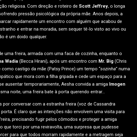
ção religiosa. Com direção e roteiro de
Scott Jeffrey
, o longa
frendo pressão psicológica da própria mãe. Anos depois, a
o marcar rapidamente um encontro com alguém que acabou de
estranho e entrar na moradia, sem sequer tê-lo visto ao vivo ou
não é um doido qualquer.
r de uma freira, armada com uma faca de cozinha, enquanto o
ha Wadia
(Becca Hirani), após um encontro com
Mr. Big
(Chris
e como castigo da mãe (Patsy Prince) um tempo “
sozinha
” numa
ático que mora com a filha gripada e cede um espaço para a
 se ausentar temporariamente, Aesha convida a amiga
Imogen
sma noite, uma freira bate à porta querendo entrar…
s por conversar com a estranha freira (voz de Cassandra
a porta. É claro que as intenções não envolvem uma visita para
freira, precisando fugir pelos cômodos e proteger a amiga
to que torci por uma reviravolta, uma surpresa que pudesse
torcer para que todos morram rapidamente e a metragem seja