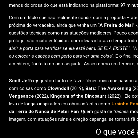
menos dolorosa do que está indicando na plataforma: 97 minut
Com um título que não realmente condiz com a proposta – até e
próxima do verdadeiro, ainda que venha um “
A Freira do Mal
” -
questões técnicas como nas atuações medíocres. Pouco acont
prólogo, são muito estúpidos, com ideias idiotas o tempo todo.
abrir a porta para verificar se ela está bem, SE ELA EXISTE.
“. “
A
eu colocar a cabeça bem perto para ver uma coisa
“. E o final 
acreditem, foi feito no ano seguinte. Assim como um terceiro, d
Scott Jeffrey
gostou tanto de fazer filmes ruins que passou a 
com coisas como
Clowndoll
(2019),
Bats: The Awakening
(2
Vengeance
(2022),
Kingdom of the Dinosaurs
(2022)… Ele co
leva de longas inspirados em obras infantis como
Ursinho Poo
da Terra do Nunca de Peter Pan
. Quem gosta de
trashes
mode
imagem, com atuações ruins e direção capenga, se tornará fã d
O que você 