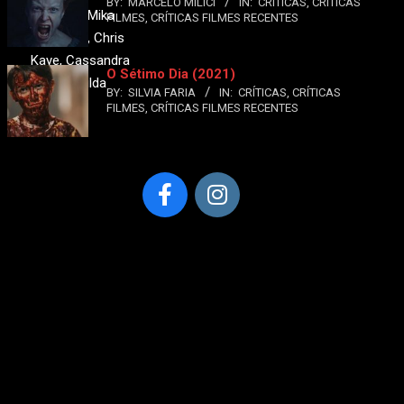
BY:
MARCELO MILICI
IN:
CRÍTICAS
,
CRÍTICAS
Chappell, Mika
FILMES
,
CRÍTICAS FILMES RECENTES
Hockman, Chris
Kaye, Cassandra
O Sétimo Dia (2021)
French, Gilda
BY:
SILVIA FARIA
IN:
CRÍTICAS
,
CRÍTICAS
Waugh
FILMES
,
CRÍTICAS FILMES RECENTES