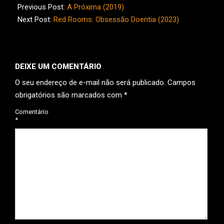
04-
Previous Post:
A Próxima (2019)
07
Next Post:
Red Rooms: Obsessão Doentia (2023)
DEIXE UM COMENTÁRIO
O seu endereço de e-mail não será publicado.
Campos
obrigatórios são marcados com
*
Comentário
*