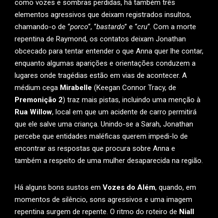
como vozes e sombras perdidas, há também três
elementos agressivos que deixam registrados insultos,
chamando-o de “
porco
“, “
bastardo
” e “
cru
“. Com a morte
repentina de Raymond, os contatos deixam Jonathan
obcecado para tentar entender o que Anna quer lhe contar,
enquanto algumas aparições e orientações conduzem a
lugares onde tragédias estão em vias de acontecer. A
médium cega
Mirabelle
(Keegan Connor Tracy, de
Premonição 2
) traz mais pistas, incluindo uma menção à
Rua Willow
, local em que um acidente de carro permitirá
que ele salve uma criança. Unindo-se a Sarah, Jonathan
percebe que entidades maléficas querem impedi-lo de
encontrar as respostas que procura sobre Anna e
também a respeito de uma mulher desaparecida na região.
Há alguns bons sustos em
Vozes do Além
, quando, em
momentos de silêncio, sons agressivos e uma imagem
repentina surgem de repente. O ritmo do roteiro de
Niall