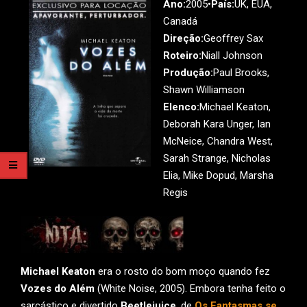
Ano:
2005•
País:
UK, EUA,
Canadá
Direção:
Geoffrey Sax
Roteiro:
Niall Johnson
Produção:
Paul Brooks,
Shawn Williamson
Elenco:
Michael Keaton,
Deborah Kara Unger, Ian
McNeice, Chandra West,
Sarah Strange, Nicholas
Elia, Mike Dopud, Marsha
Regis
Michael Keaton
era o rosto do bom moço quando fez
Vozes do Além
(White Noise, 2005). Embora tenha feito o
sarcástico e divertido
Beetlejuice
, de
Os Fantasmas se