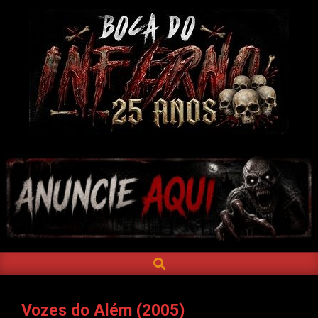
Skip
to
content
BOCA
DO
INFERNO
SEARCH
Primary
Navigation
Menu
Vozes do Além (2005)