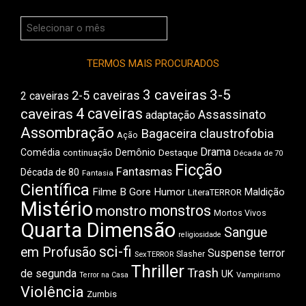
Arquivos
do
Boca
TERMOS MAIS PROCURADOS
3 caveiras
3-5
2-5 caveiras
2 caveiras
4 caveiras
caveiras
Assassinato
adaptação
Assombração
Bagaceira
claustrofobia
Ação
Drama
Comédia
Demônio
Destaque
continuação
Década de 70
Ficção
Fantasmas
Década de 80
Fantasia
Científica
Filme B
Gore
Humor
Maldição
LiteraTERROR
Mistério
monstros
monstro
Mortos Vivos
Quarta Dimensão
Sangue
religiosidade
sci-fi
em Profusão
Suspense
terror
Slasher
SexTERROR
Thriller
Trash
de segunda
UK
Vampirismo
Terror na Casa
Violência
Zumbis