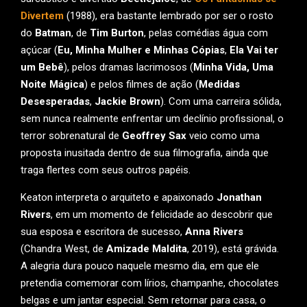
Divertem
(1988), era bastante lembrado por ser o rosto
do
Batman
, de
Tim Burton
, pelas comédias água com
açúcar (
Eu, Minha Mulher e Minhas Cópias
,
Ela Vai ter
um Bebê
), pelos dramas lacrimosos (
Minha Vida, Uma
Noite Mágica
) e pelos filmes de ação (
Medidas
Desesperadas
,
Jackie Brown
). Com uma carreira sólida,
sem nunca realmente enfrentar um declínio profissional, o
terror sobrenatural de
Geoffrey Sax
veio como uma
proposta inusitada dentro de sua filmografia, ainda que
traga flertes com seus outros papéis.
Keaton interpreta o arquiteto e apaixonado
Jonathan
Rivers
, em um momento de felicidade ao descobrir que
sua esposa e escritora de sucesso,
Anna Rivers
(Chandra West, de
Amizade Maldita
, 2019), está grávida.
A alegria dura pouco naquele mesmo dia, em que ele
pretendia comemorar com lírios, champanhe, chocolates
belgas e um jantar especial. Sem retornar para casa, o