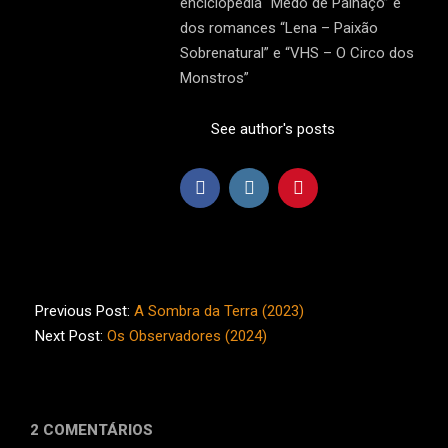
enciclopédia “Medo de Palhaço” e
dos romances “Lena – Paixão
Sobrenatural” e “VHS – O Circo dos
Monstros”
See author's posts
2024-
06-
Previous Post:
A Sombra da Terra (2023)
16
Next Post:
Os Observadores (2024)
2 COMENTÁRIOS