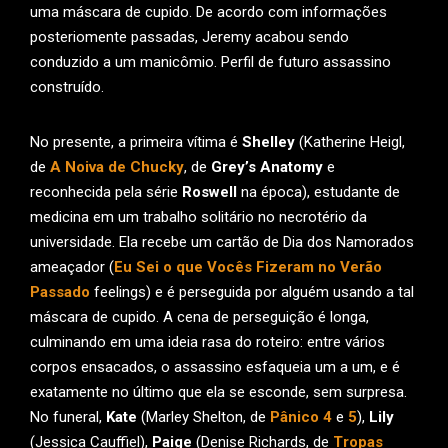
uma máscara de cupido. De acordo com informações
posteriomente passadas, Jeremy acabou sendo
conduzido a um manicômio. Perfil de futuro assassino
construído.
No presente, a primeira vítima é
Shelley
(Katherine Heigl,
de
A Noiva de Chucky
, de
Grey’s Anatomy
e
reconhecida pela série
Roswell
na época), estudante de
medicina em um trabalho solitário no necrotério da
universidade. Ela recebe um cartão de Dia dos Namorados
ameaçador (
Eu Sei o que Vocês Fizeram no Verão
Passado
feelings) e é perseguida por alguém usando a tal
máscara de cupido. A cena de perseguição é longa,
culminando em uma ideia rasa do roteiro: entre vários
corpos ensacados, o assassino esfaqueia um a um, e é
exatamente no último que ela se esconde, sem surpresa.
No funeral,
Kate
(Marley Shelton, de
Pânico 4
e
5
),
Lily
(Jessica Cauffiel),
Paige
(Denise Richards, de
Tropas