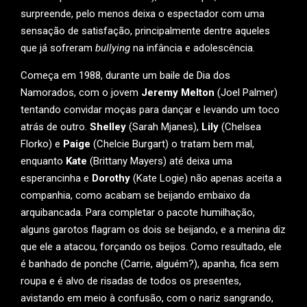
surpreende, pelo menos deixa o espectador com uma
sensação de satisfação, principalmente dentre aqueles
que já sofreram
bullying
na infância e adolescência.
Começa em 1988, durante um baile de Dia dos
Namorados, com o jovem
Jeremy Melton
(Joel Palmer)
tentando convidar moças para dançar e levando um toco
atrás de outro.
Shelley
(Sarah Mjanes),
Lily
(Chelsea
Florko) e
Paige
(Chelcie Burgart) o tratam bem mal,
enquanto
Kate
(Brittany Mayers) até deixa uma
esperancinha e
Dorothy
(Kate Logie) não apenas aceita a
companhia, como acabam se beijando embaixo da
arquibancada. Para completar o pacote humilhação,
alguns garotos flagram os dois se beijando, e a menina diz
que ele a atacou, forçando os beijos. Como resultado, ele
é banhado de ponche (Carrie, alguém?), apanha, fica sem
roupa e é alvo de risadas de todos os presentes,
avistando em meio à confusão, com o nariz sangrando,