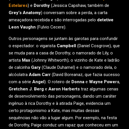
Estelares
) e
Dorothy
(Jessica Capshaw, também de
Grey’s Anatomy
) conversam sobre a perda, a carta
ameaçadora recebida e são interrogadas pelo
detetive
Leon Vaughn
(Fulvio Cecere).
Outros personagens se juntam às garotas para confundir
o espectador: o vigarista
Campbell
(Daniel Cosgrove), que
se muda para a casa de Dorothy; o namorado de Lily, o
artista
Max
(Johnny Whitworth); o vizinho de Kate e ladrão
de calcinha
Gary
(Claude Duhamel) e o namorado dela, o
alcóolatra
Adam Carr
(David Boreanaz, que fazia sucesso
com a série
Angel
). O roteiro de
Donna
e
Wayne Powers
,
Gretchen J. Berg
e
Aaron Harberts
traz algumas cenas
de desenvolvimento das personagens, dando um caráter
ingênuo à rica Dorothy e à atirada Paige, evidencia um
certo protagonismo a Kate, mas muitas dessas
sequências não vão a lugar algum. Por exemplo, na festa
de Dorothy, Paige conduz um rapaz que conheceu em um