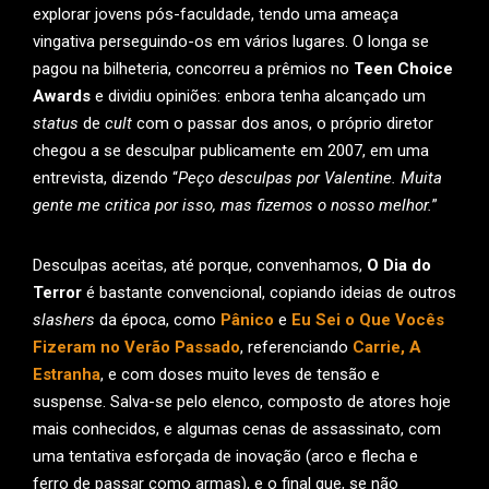
explorar jovens pós-faculdade, tendo uma ameaça
vingativa perseguindo-os em vários lugares. O longa se
pagou na bilheteria, concorreu a prêmios no
Teen Choice
Awards
e dividiu opiniões: enbora tenha alcançado um
status
de
cult
com o passar dos anos, o próprio diretor
chegou a se desculpar publicamente em 2007, em uma
entrevista, dizendo “
Peço desculpas por Valentine. Muita
gente me critica por isso, mas fizemos o nosso melhor.
”
Desculpas aceitas, até porque, convenhamos,
O Dia do
Terror
é bastante convencional, copiando ideias de outros
slashers
da época, como
Pânico
e
Eu Sei o Que Vocês
Fizeram no Verão Passado
, referenciando
Carrie, A
Estranha
, e com doses muito leves de tensão e
suspense. Salva-se pelo elenco, composto de atores hoje
mais conhecidos, e algumas cenas de assassinato, com
uma tentativa esforçada de inovação (arco e flecha e
ferro de passar como armas), e o final que, se não