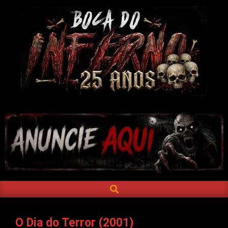
Skip
to
content
BOCA
DO
INFERNO
SEARCH
Primary
Navigation
Menu
O Dia do Terror (2001)