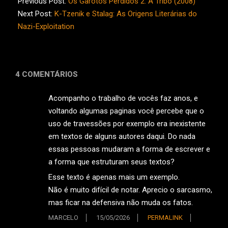
05-
Previous Post:
Os Garotos Perdidos 2: A Tribo (2008)
12
Next Post:
K-Tzenik e Stalag: As Origens Literárias do
Nazi-Exploitation
4 COMENTÁRIOS
Acompanho o trabalho de vocês faz anos, e
voltando algumas paginas você percebe que o
uso de travessões por exemplo era inexistente
em textos de alguns autores daqui. Do nada
essas pessoas mudaram a forma de escrever e
a forma que estruturam seus textos?
Esse texto é apenas mais um exemplo.
Não é muito difícil de notar. Aprecio o sarcasmo,
mas ficar na defensiva não muda os fatos.
MARCELO
15/05/2026
PERMALINK