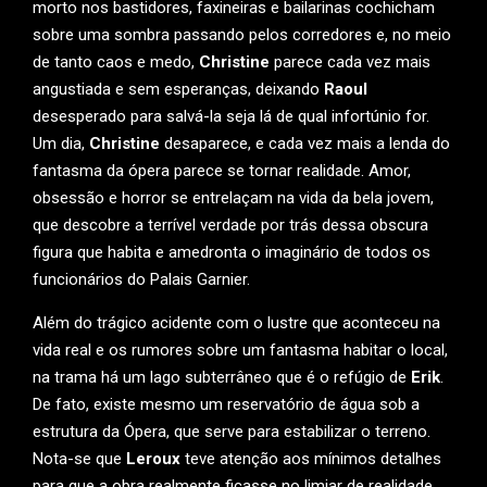
morto nos bastidores, faxineiras e bailarinas cochicham
sobre uma sombra passando pelos corredores e, no meio
de tanto caos e medo,
Christine
parece cada vez mais
angustiada e sem esperanças, deixando
Raoul
desesperado para salvá-la seja lá de qual infortúnio for.
Um dia,
Christine
desaparece, e cada vez mais a lenda do
fantasma da ópera parece se tornar realidade. Amor,
obsessão e horror se entrelaçam na vida da bela jovem,
que descobre a terrível verdade por trás dessa obscura
figura que habita e amedronta o imaginário de todos os
funcionários do Palais Garnier.
Além do trágico acidente com o lustre que aconteceu na
vida real e os rumores sobre um fantasma habitar o local,
na trama há um lago subterrâneo que é o refúgio de
Erik
.
De fato, existe mesmo um reservatório de água sob a
estrutura da Ópera, que serve para estabilizar o terreno.
Nota-se que
Leroux
teve atenção aos mínimos detalhes
para que a obra realmente ficasse no limiar de realidade,