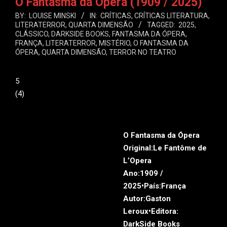
O Fantasma da Ópera (1909 / 2025)
BY:
LOUISE MINSKI
IN:
CRÍTICAS
,
CRÍTICAS LITERATURA
,
LITERATERROR
,
QUARTA DIMENSÃO
TAGGED:
2025
,
CLÁSSICO
,
DARKSIDE BOOKS
,
FANTASMA DA ÓPERA
,
FRANÇA
,
LITERATERROR
,
MISTÉRIO
,
O FANTASMA DA
ÓPERA
,
QUARTA DIMENSÃO
,
TERROR NO TEATRO
5
(
4
)
O Fantasma da Ópera
Original:
Le Fantôme de
L’Opera
Ano:
1909 /
2025•
País:
França
Autor:
Gaston
Leroux•
Editora:
DarkSide Books