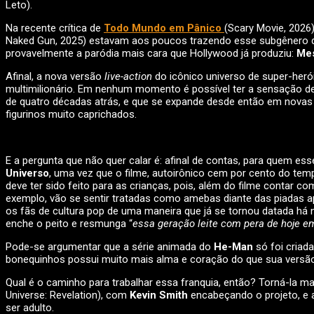
Leto).
Na recente crítica de
Todo Mundo em Pânico
(Scary Movie, 2026
Naked Gun, 2025) estavam aos poucos trazendo esse subgênero da
provavelmente a paródia mais cara que Hollywood já produziu:
Mes
Afinal, a nova versão
live-action
do icônico universo de super-he
multimilionário. Em nenhum momento é possível ter a sensação de 
de quatro décadas atrás, e que se expande desde então em novas 
figurinos muito caprichados.
E a pergunta que não quer calar é: afinal de contas, para quem e
Universo
, uma vez que o filme, autoirônico cem por cento do t
deve ter sido feito para as crianças, pois, além do filme conta
exemplo, vão se sentir tratadas como amebas diante das piadas
os fãs de cultura pop de uma maneira que já se tornou datada há 
enche o peito e resmunga “
essa geração leite com pera de hoje em
Pode-se argumentar que a série animada do
He-Man
só foi criada
bonequinhos possui muito mais alma e coração do que sua vers
Qual é o caminho para trabalhar essa franquia, então? Torná-la m
Universe: Revelation), com
Kevin Smith
encabeçando o projeto, e a 
ser adulto.