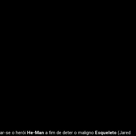
nar-se o herói
He-Man
a fim de deter o maligno
Esqueleto
(Jared