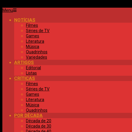
Primary
Menu
Navigation
NOTÍCIAS
Menu
Filmes
Séries de TV
Games
Literatura
Música
Quadrinhos
Variedades
ARTIGOS
Editorial
Listas
CRÍTICAS
Filmes
Séries de TV
Games
Literatura
Música
Quadrinhos
POR DÉCADA
Década de 20
Década de 30
Década de 40