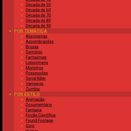
Década de 50
Década de 60
Década de 70
Década de 80
Década de 90
POR TEMÁTICA
Alienígenas
Assombrações
Bruxas
Demônio
Fantasmas
Lobisomens
Monstros
Possessões
Serial Killer
Vampiros
Zumbis
POR ESTILO
Animação
Documentário
Fantasia
Ficção Científica
Found Footage
Gore