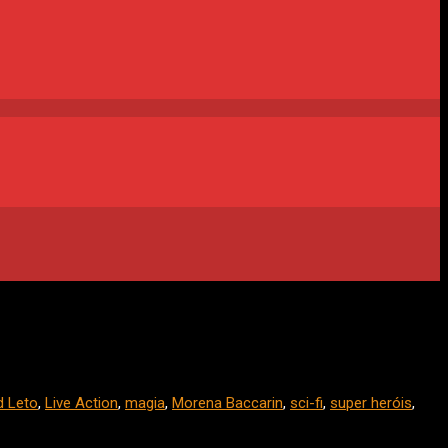
d Leto
,
Live Action
,
magia
,
Morena Baccarin
,
sci-fi
,
super heróis
,