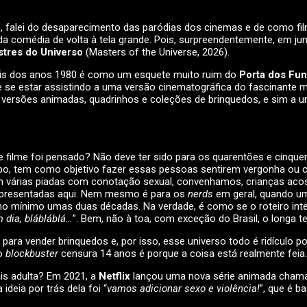
), falei do desaparecimento das paródias dos cinemas e de como f
 comédia de volta à tela grande. Pois, surpreendentemente, em j
tres do Universo
(Masters of the Universe, 2026).
róis dos anos 1980 é como um esquete muito ruim do
Porta dos Fu
se estar assistindo a uma versão cinematográfica do fascinante mu
versões animadas, quadrinhos e coleções de brinquedos, e sim a um
sse filme foi pensado? Não deve ter sido para os quarentões e cin
empo, tem como objetivo fazer essas pessoas sentirem vergonha ou
r com várias piadas com conotação sexual, convenhamos, crianças a
 apresentadas aqui. Nem mesmo é para os
nerds
em geral, quando u
no mínimo umas duas décadas. Na verdade, é como se o roteiro inte
 dia, blábláblá…
”. Bem, não à toa, com exceção do Brasil, o longa t
 para vender brinquedos e, por isso, esse universo todo é ridículo p
ão
blockbuster
censura 14 anos é porque a coisa está realmente feia.
ais adulta? Em 2021, a
Netflix
lançou uma nova série animada cha
ideia por trás dela foi “
vamos adicionar sexo e violência!
”, que é b