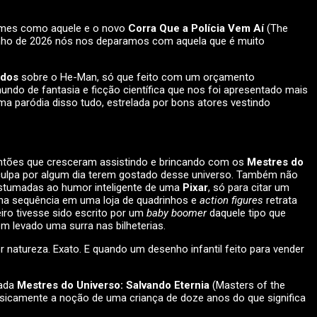
ilmes como aquele e o novo
Corra Que a Polícia Vem Aí
(The
unho de 2026 nós nos deparamos com aquela que é muito
ndos
sobre o He-Man, só que feito com um orçamento
ndo de fantasia e ficção científica que nos foi apresentado mais
a paródia disso tudo, estrelada por bons atores vestindo
quentões que cresceram assistindo e brincando com os
Mestres do
 culpa por algum dia terem gostado desse universo. Também não
costumadas ao humor inteligente de uma
Pixar
, só para citar um
ma sequência em uma loja de quadrinhos e
action figures
retrata
iro tivesse sido escrito por um
baby boomer
daquele tipo que
em levado uma surra nas bilheterias.
or natureza. Exato. E quando um desenho infantil feito para vender
mada
Mestres do Universo: Salvando Eternia
(Masters of the
asicamente a noção de uma criança de doze anos do que significa