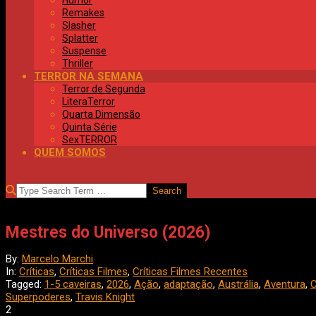
Humor
Remakes
Slasher
Splatter
Suspense
Thriller
TERROR NA SEMANA
Terror de Segunda
LiteraTerror
Quarta Dimensão
Quinta Série
SexTERROR
QUEM SOMOS
SEARCH
Mestres do Universo (2026)
By:
Marcelo Marchi
In:
Críticas
,
Críticas Filmes
,
Críticas Filmes Recentes
Tagged:
1-5 caveiras
,
2026
,
Ação
,
adaptação
,
Austrália
,
Aventura
,
Superpoderes
,
Travis Knight
2