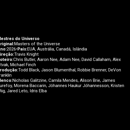
estres do Universo
riginal:
Masters of the Universe
no:
2026•
País:
EUA, Austrália, Canadá, Islândia
ireção:
Travis Knight
oteiro:
Chris Butler, Aaron Nee, Adam Nee, David Callaham, Alex
itvak, Michael Finch
rodução:
Todd Black, Jason Blumenthal, Robbie Brenner, DeVon
ranklin
lenco:
Nicholas Galitzine, Camila Mendes, Alison Brie, James
urefoy, Morena Baccarin, Jóhannes Haukur Jóhannesson, Kristen
iig, Jared Leto, Idris Elba