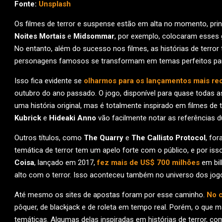
Fonte:
Unsplash
Os filmes de terror e suspense estão em alta no momento, pri
Noites Mortais
e
Midsommar
, por exemplo, colocaram esses 
No entanto, além do sucesso nos filmes, as histórias de terro
personagens famosos se transformam em temas perfeitos para 
Isso fica evidente se
olharmos para os lançamentos mais re
outubro do ano passado. O jogo, disponível para quase todas 
uma história original, mas é totalmente inspirado em filmes d
Kubrick
e
Hideaki Anno
vão facilmente notar as referências d
Outros títulos, como
The Quarry
e
The Callisto Protocol
, fo
temática de terror tem um apelo forte com o público, e por i
Coisa
, lançado em 2017,
fez mais de US$ 700 milhões
em bil
alto com o terror. Isso aconteceu também no universo dos jogo
Até mesmo os sites de apostas foram por esse caminho.
No c
pôquer, de blackjack e de roleta em tempo real. Porém, o que
temáticas. Algumas delas inspiradas em histórias de terror, c