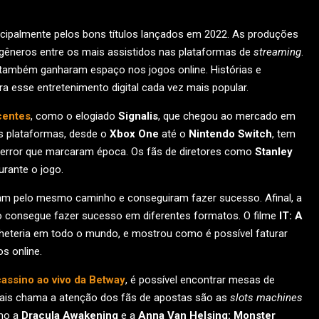
ncipalmente pelos bons títulos lançados em 2022. As produções
gêneros entre os mais assistidos nas plataformas de
streaming
.
r também ganharam espaço nos jogos online. Histórias e
esse entretenimento digital cada vez mais popular.
centes
, como o elogiado
Signalis
, que chegou ao mercado em
as plataformas, desde o
Xbox One
até o
Nintendo Switch
, tem
e terror que marcaram época. Os fãs de diretores como
Stanley
urante o jogo.
ram pelo mesmo caminho e conseguiram fazer sucesso. Afinal, a
sso consegue fazer sucesso em diferentes formatos. O filme
IT: A
heteria em todo o mundo, e mostrou como é possível faturar
s online.
assino ao vivo da Betway
, é possível encontrar mesas de
 mais chama a atenção dos fãs de apostas são as
slots machines
omo a
Dracula Awakening
e a
Anna Van Helsing: Monster