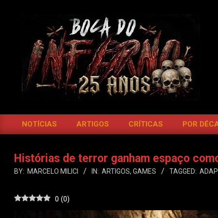
Skip
to
content
BOCA
DO
NOTÍCIAS
ARTIGOS
CRÍTICAS
POR DÉC
Primary
INFERNO
Navigation
Menu
Histórias de terror ganham espaço como
BY:
MARCELO MILICI
IN:
ARTIGOS
,
GAMES
TAGGED:
ADAP
0
(
0
)