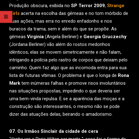
Produção obscura, exibida no
SP Terror 2009
,
Strange
Girls
acerta na escolha das gêmeas e no tom mórbido de
suas ações, mas erra no enredo enfadonho e nos
buracos da trama, sem ir além do que se propõe. As
gêmeas
Virginia
(Angela Berliner) e
Georgia Gruczechy
(Jordana Berliner) vão além do rostos medonhos
idênticos; elas se movem simetricamente e não falam,
intrigando a polícia pelo rastro de corpos que deixam pelo
caminho. Quem faz algo que as incomoda entra para sua
lista de futuras vítimas. O problema é que o longa de
Rona
Mark
tem inúmeras falhas e promove risos involuntários
nas situações propostas, impedindo o que deveria ser
uma bem-vinda repulsa. E se a aparência das moças e a
construção são interessantes, o mesmo não se pode
dizer das atuações delas, beirando o amadorismo.
07. Os Irmãos Sinclair da cidade de cera