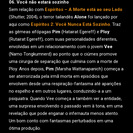
06. Você não estará sozinho
Sem relação com
Espíritos – A Morte está ao seu Lado
(Shutter, 2004), o terror tailandês
Alone
foi lançado por
aqui como
Espíritos 2: Você Nunca Está Sozinho
. Traz
as gêmeas xifópagas
Pim
(Hatairat Egereff) e
Ploy
(Rutairat Egereff), com suas personalidades diferentes,
envolvidas em um relacionamento com o jovem
Vee
(Namo Tongkumnerd) ao ponto que o ciúmes promove
uma cirurgia de separação que culmina com a morte de
Ploy. Anos depois,
Pim
(Marsha Wattanapanich) começa a
ser aterrorizada pela irmã morta em episódios que
envolvem desde uma respiração-fantasma até aparições
no espelho e em outros lugares, conduzindo-a a um
psiquiatra. Quando Vee começa a também ver a entidade,
uma surpresa envolvendo o passado vem à tona, em uma
revelação que pode enganar o infernauta menos atento.
Um bom conto com fantasmas perturbados em uma
ótima produção.