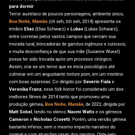
para dormir
Terror austríaco de poucos personagens, ambiente único,
Boa Noite, Mamãe
(ch seh, Ich seh, 2014) apresenta os
irmãos
Elias
(Elias Schwarz) e
Lukas
(Lukas Schwarz),
entre correrias pelos vastos campos que cercam sua
morada rural, brincadeiras de garotos ingênuos e curiosos,
e muita desconfiança de que sua mãe (Susanne Wuest)
possa ter sido trocada após um processo cirúrgico.
Assim, cria-se um terror que se inicia psicológico até
culminar em um angustiante
torture porn
, em um mistério
com boas surpresas. Co-dirigido por
Severin Fiala
e
Veronika Franz
, esse
folk horror
foi considerado um dos
melhores filmes de 2014 tanto que promoveu uma
produção gêmea,
Boa Noite, Mamãe
, de 2022, dirigida por
Matt Sobel
, tendo no elenco
Naomi Watts
e os gêmeos
Cameron
e
Nicholas Crovetti
. Porém, uma versão gêmea
bastante inferior, sem o mesmo impacto narrativo do
original e com atuações rasas dos garotos. Opte pelo