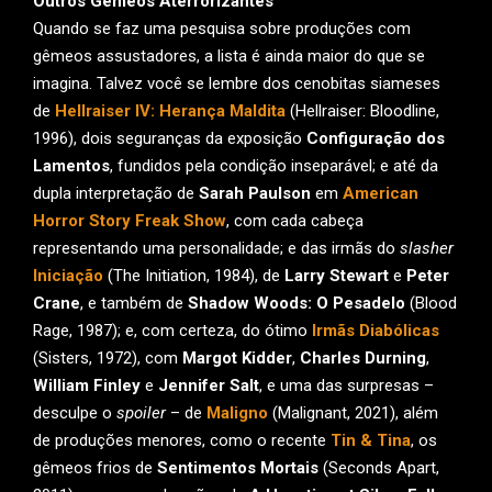
Outros Gêmeos Aterrorizantes
Quando se faz uma pesquisa sobre produções com
gêmeos assustadores, a lista é ainda maior do que se
imagina. Talvez você se lembre dos cenobitas siameses
de
Hellraiser IV: Herança Maldita
(Hellraiser: Bloodline,
1996), dois seguranças da exposição
Configuração dos
Lamentos
, fundidos pela condição inseparável; e até da
dupla interpretação de
Sarah Paulson
em
American
Horror Story Freak Show
, com cada cabeça
representando uma personalidade; e das irmãs do
slasher
Iniciação
(The Initiation, 1984), de
Larry Stewart
e
Peter
Crane
, e também de
Shadow Woods: O Pesadelo
(Blood
Rage, 1987); e, com certeza, do ótimo
Irmãs Diabólicas
(Sisters, 1972), com
Margot Kidder
,
Charles Durning
,
William Finley
e
Jennifer Salt
, e uma das surpresas –
desculpe o
spoiler
– de
Maligno
(Malignant, 2021), além
de produções menores, como o recente
Tin & Tina
, os
gêmeos frios de
Sentimentos Mortais
(Seconds Apart,