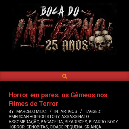
Skip
to
content
BOCA
DO
SEARCH
Primary
INFERNO
Navigation
Menu
Horror em pares: os Gêmeos nos
Filmes de Terror
BY:
MARCELO MILICI
IN:
ARTIGOS
TAGGED:
AMERICAN HORROR STORY
,
ASSASSINATO
,
ASSOMBRAÇÃO
,
BAGACEIRA
,
BIZARRICES
,
BIZARRO
,
BODY
HORROR
,
CENOBITAS
,
CIDADE PEQUENA
,
CRIANÇA