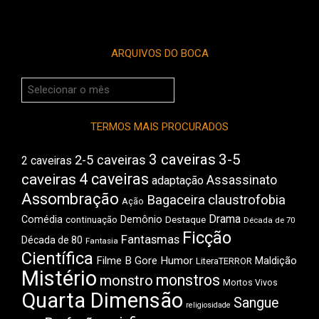
ARQUIVOS DO BOCA
Arquivos
do
Boca
TERMOS MAIS PROCURADOS
3 caveiras
3-5
2-5 caveiras
2 caveiras
4 caveiras
caveiras
Assassinato
adaptação
Assombração
Bagaceira
claustrofobia
Ação
Drama
Comédia
Demônio
Destaque
continuação
Década de 70
Ficção
Fantasmas
Década de 80
Fantasia
Científica
Filme B
Gore
Humor
Maldição
LiteraTERROR
Mistério
monstros
monstro
Mortos Vivos
Quarta Dimensão
Sangue
religiosidade