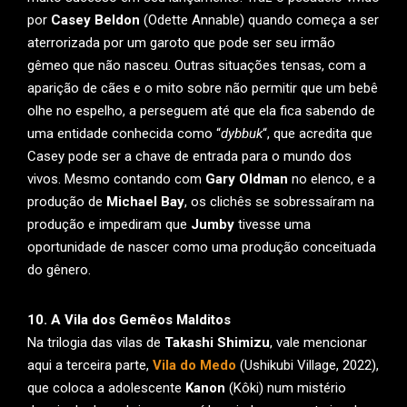
por
Casey Beldon
(Odette Annable) quando começa a ser
aterrorizada por um garoto que pode ser seu irmão
gêmeo que não nasceu. Outras situações tensas, com a
aparição de cães e o mito sobre não permitir que um bebê
olhe no espelho, a perseguem até que ela fica sabendo de
uma entidade conhecida como “
dybbuk
“, que acredita que
Casey pode ser a chave de entrada para o mundo dos
vivos. Mesmo contando com
Gary Oldman
no elenco, e a
produção de
Michael Bay
, os clichês se sobressaíram na
produção e impediram que
Jumby
tivesse uma
oportunidade de nascer como uma produção conceituada
do gênero.
10. A Vila dos Gemêos Malditos
Na trilogia das vilas de
Takashi Shimizu
, vale mencionar
aqui a terceira parte,
Vila do Medo
(Ushikubi Village, 2022),
que coloca a adolescente
Kanon
(Kôki) num mistério