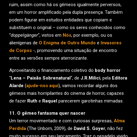
ruim, assim como há os gêmeos igualmente perversos,
em um horror amplificado pela dupla presença. Também
podem figurar em estudos entidades que copiam e
substituem o original – como os seres conhecidos como
“
doppelgänger
“, vistos em
Nós
, por exemplo, ou os
alienígenas de
O Enigma de Outro Mundo
e
Invasores
de Corpos
-, promovendo uma situação de encontro
entre as versões sempre aterrorizante.
Aproveitando o financiamento coletivo do
body horror
“
Lena – Paixão Sobrenatural
“, de
J.R.Milici
, pela
Editora
Alarde
(
ajude-nos aqui
), vamos recordar alguns dos
gêmeos mais horripilantes do cinema de horror, capazes
de fazer
Ruth
e
Raquel
parecerem garotinhas mimadas.
11. O gêmeo fantasma quer nascer
Um terror movimentado e com curiosas surpresas,
Alma
Perdida
(The Unborn, 2009), de
David S. Goyer
, não fez
muito sucesso em seu lançamento. Traz o pesadelo vivido