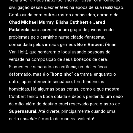
‘
Venha ver a Paris Hilton ser morta.
“: essa foi a forma de
divulgação desse
slasher teen
na época de sua realização.
Conta ainda com outros rostos conhecidos, como o de
Chad Michael Murray
,
Elisha Cuthbert
e
Jared
Padalecki
para apresentar um grupo de jovens tendo
problemas pelo caminho numa cidade-fantasma,
comandada pelos irmãos gêmeos
Bo
e
Vincent
(Brian
Van Holt), que herdaram o local usando pessoas de
verdade na composição de seus bonecos de cera.
Siameses e separados na infância, um deles ficou
deformado, mas é o “
bonzinho
” da trama, enquanto o
outro, aparentemente simpático, tem tendências
homicidas. Há algumas boas cenas, como a que mostra
Cuthbert tendo a boca colada e depois perdendo um dedo
da mão, além do destino cruel reservado para o astro de
Supernatural
. Até diverte, principalmente quando uma
certa
socialite
é morta de maneira violenta!