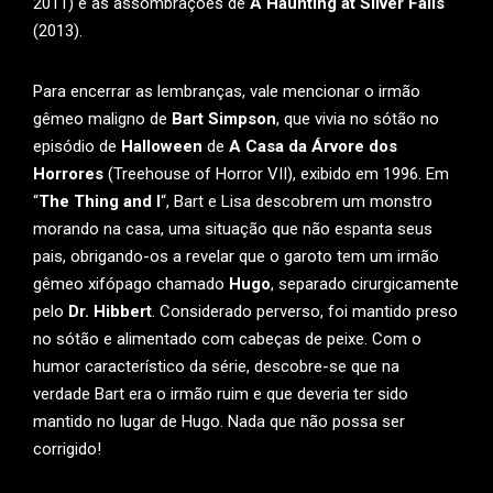
2011) e as assombrações de
A Haunting at Silver Falls
(2013).
Para encerrar as lembranças, vale mencionar o irmão
gêmeo maligno de
Bart Simpson
, que vivia no sótão no
episódio de
Halloween
de
A Casa da Árvore dos
Horrores
(Treehouse of Horror VII), exibido em 1996. Em
“
The Thing and I
“, Bart e Lisa descobrem um monstro
morando na casa, uma situação que não espanta seus
pais, obrigando-os a revelar que o garoto tem um irmão
gêmeo xifópago chamado
Hugo
, separado cirurgicamente
pelo
Dr. Hibbert
. Considerado perverso, foi mantido preso
no sótão e alimentado com cabeças de peixe. Com o
humor característico da série, descobre-se que na
verdade Bart era o irmão ruim e que deveria ter sido
mantido no lugar de Hugo. Nada que não possa ser
corrigido!