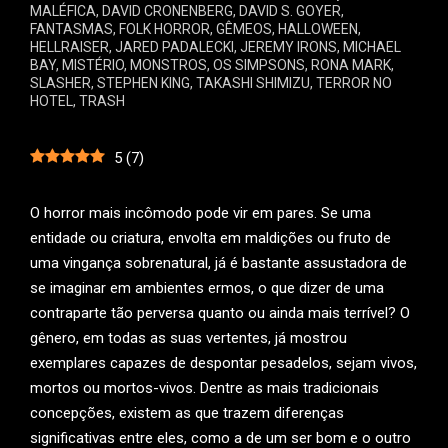
MALÉFICA
,
DAVID CRONENBERG
,
DAVID S. GOYER
,
FANTASMAS
,
FOLK HORROR
,
GÊMEOS
,
HALLOWEEN
,
HELLRAISER
,
JARED PADALECKI
,
JEREMY IRONS
,
MICHAEL
BAY
,
MISTÉRIO
,
MONSTROS
,
OS SIMPSONS
,
RONA MARK
,
SLASHER
,
STEPHEN KING
,
TAKASHI SHIMIZU
,
TERROR NO
HOTEL
,
TRASH
5
(
7
)
O horror mais incômodo pode vir em pares. Se uma
entidade ou criatura, envolta em maldições ou fruto de
uma vingança sobrenatural, já é bastante assustadora de
se imaginar em ambientes ermos, o que dizer de uma
contraparte tão perversa quanto ou ainda mais terrível? O
gênero, em todas as suas vertentes, já mostrou
exemplares capazes de despontar pesadelos, sejam vivos,
mortos ou mortos-vivos. Dentre as mais tradicionais
concepções, existem as que trazem diferenças
significativas entre eles, como a de um ser bom e o outro