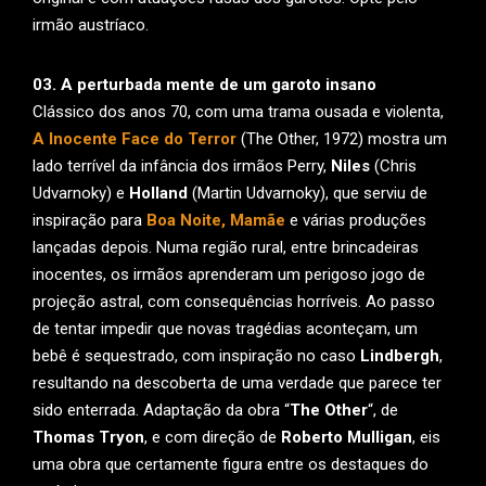
irmão austríaco.
03. A perturbada mente de um garoto insano
Clássico dos anos 70, com uma trama ousada e violenta,
A Inocente Face do Terror
(The Other, 1972) mostra um
lado terrível da infância dos irmãos Perry,
Niles
(Chris
Udvarnoky) e
Holland
(Martin Udvarnoky), que serviu de
inspiração para
Boa Noite, Mamãe
e várias produções
lançadas depois. Numa região rural, entre brincadeiras
inocentes, os irmãos aprenderam um perigoso jogo de
projeção astral, com consequências horríveis. Ao passo
de tentar impedir que novas tragédias aconteçam, um
bebê é sequestrado, com inspiração no caso
Lindbergh
,
resultando na descoberta de uma verdade que parece ter
sido enterrada. Adaptação da obra “
The Other
“, de
Thomas Tryon
, e com direção de
Roberto Mulligan
, eis
uma obra que certamente figura entre os destaques do