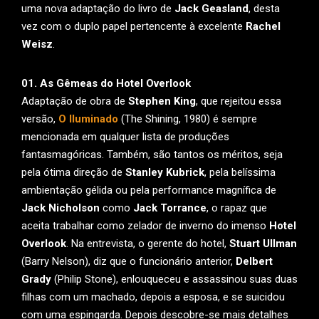
uma nova adaptação do livro de
Jack Geasland
, desta
vez com o duplo papel pertencente à excelente
Rachel
Weisz
.
01. As Gêmeas do Hotel Overlook
Adaptação de obra de
Stephen King
, que rejeitou essa
versão,
O Iluminado
(The Shining, 1980) é sempre
mencionada em qualquer lista de produções
fantasmagóricas. Também, são tantos os méritos, seja
pela ótima direção de
Stanley Kubrick
, pela belíssima
ambientação gélida ou pela performance magnífica de
Jack Nicholson
como
Jack Torrance
, o rapaz que
aceita trabalhar como zelador de inverno do imenso
Hotel
Overlook
. Na entrevista, o gerente do hotel,
Stuart Ullman
(Barry Nelson), diz que o funcionário anterior,
Delbert
Grady
(Philip Stone), enlouqueceu e assassinou suas duas
filhas com um machado, depois a esposa, e se suicidou
com uma espingarda. Depois descobre-se mais detalhes