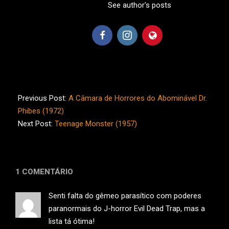
See author's posts
2024-
02-
Previous Post:
A Câmara de Horrores do Abominável Dr.
12
Phibes (1972)
Next Post:
Teenage Monster (1957)
1 COMENTÁRIO
Senti falta do gêmeo parasítico com poderes
paranormais do J-horror Evil Dead Trap, mas a
lista tá ótima!