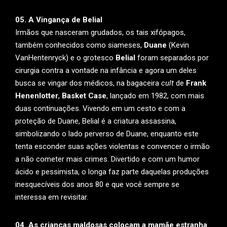
05. A Vingança de Belial
Irmãos que nasceram grudados, os tais xifópagos,
também conhecidos como siameses,
Duane
(Kevin
VanHentenryck) e o grotesco
Belial
foram separados por
cirurgia contra a vontade na infância e agora um deles
busca se vingar dos médicos, na bagaceira
cult
de
Frank
Henenlotter
,
Basket Case
, lançado em 1982, com mais
duas continuações. Vivendo em um cesto e com a
proteção de Duane, Belial é a criatura assassina,
simbolizando o lado perverso de Duane, enquanto este
tenta esconder suas ações violentas e convencer o irmão
a não cometer mais crimes. Divertido e com um humor
ácido e pessimista, o longa faz parte daquelas produções
inesquecíveis dos anos 80 e que você sempre se
interessa em revisitar.
04. As crianças maldosas colocam a mamãe estranha