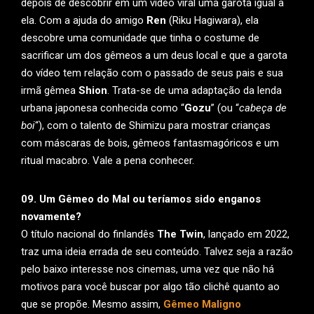
depois de descobrir em um vídeo viral uma garota igual a
ela. Com a ajuda do amigo
Ren
(Riku Hagiwara), ela
descobre uma comunidade que tinha o costume de
sacrificar um dos gêmeos a um deus local e que a garota
do vídeo tem relação com o passado de seus pais e sua
irmã gêmea
Shion
. Trata-se de uma adaptação da lenda
urbana japonesa conhecida como “
Gozu
” (ou “
cabeça de
boi
“), com o talento de Shimizu para mostrar crianças
com máscaras de bois, gêmeos fantasmagóricos e um
ritual macabro. Vale a pena conhecer.
09. Um Gêmeo do Mal ou teríamos sido enganos
novamente?
O título nacional do finlandês
The Twin
, lançado em 2022,
traz uma ideia errada de seu conteúdo. Talvez seja a razão
pelo baixo interesse nos cinemas, uma vez que não há
motivos para você buscar por algo tão clichê quanto ao
que se propõe. Mesmo assim,
Gêmeo Maligno