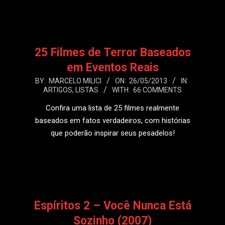
25 Filmes de Terror Baseados
em Eventos Reais
2013-
BY:
MARCELO MILICI
ON:
26/05/2013
IN:
ARTIGOS
,
LISTAS
WITH:
66 COMMENTS
05-
26
Confira uma lista de 25 filmes realmente
baseados em fatos verdadeiros, com histórias
que poderão inspirar seus pesadelos!
LEIA MAIS
Espíritos 2 – Você Nunca Está
Sozinho (2007)