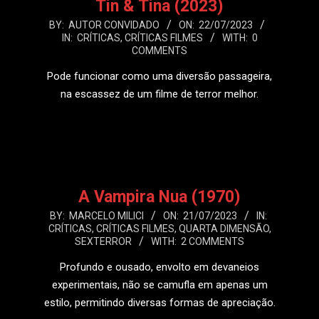
Tin & Tina (2023)
2023-
BY:
AUTOR CONVIDADO
ON:
22/07/2023
IN:
CRÍTICAS
,
CRÍTICAS FILMES
WITH:
0
07-
COMMENTS
22
Pode funcionar como uma diversão passageira,
na escassez de um filme de terror melhor.
LEIA MAIS
A Vampira Nua (1970)
2023-
BY:
MARCELO MILICI
ON:
21/07/2023
IN:
CRÍTICAS
,
CRÍTICAS FILMES
,
QUARTA DIMENSÃO
,
07-
SEXTERROR
WITH:
2 COMMENTS
21
Profundo e ousado, envolto em devaneios
experimentais, não se camufla em apenas um
estilo, permitindo diversas formas de apreciação.