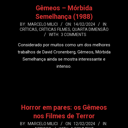
Gêmeos – Mórbida
Semelhança (1988)
2024-
BY:
MARCELO MILICI
ON:
14/02/2024
IN:
CRÍTICAS
,
CRÍTICAS FILMES
,
QUARTA DIMENSÃO
02-
WITH:
3 COMMENTS
14
Considerado por muitos como um dos melhores
trabalhos de David Cronenberg, Gêmeos, Mórbida
Semelhança ainda se mostra interessante e
intenso.
LEIA MAIS
Horror em pares: os Gêmeos
nos Filmes de Terror
2024-
BY:
MARCELO MILICI
ON:
12/02/2024
IN: