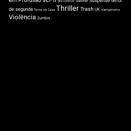
em Profusão
Suspense
terror
Slasher
SexTERROR
Thriller
Trash
de segunda
UK
Vampirismo
Terror na Casa
Violência
Zumbis