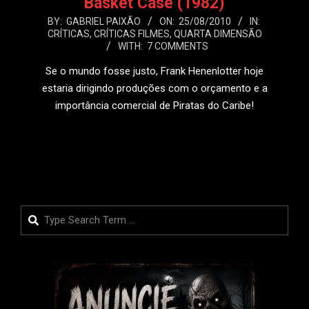
Basket Case (1982)
2010-
BY:
GABRIEL PAIXÃO
ON:
25/08/2010
IN:
CRÍTICAS
,
CRÍTICAS FILMES
,
QUARTA DIMENSÃO
08-
WITH:
7 COMMENTS
25
Se o mundo fosse justo, Frank Henenlotter hoje
estaria dirigindo produções com o orçamento e a
importância comercial de Piratas do Caribe!
LEIA MAIS
Search