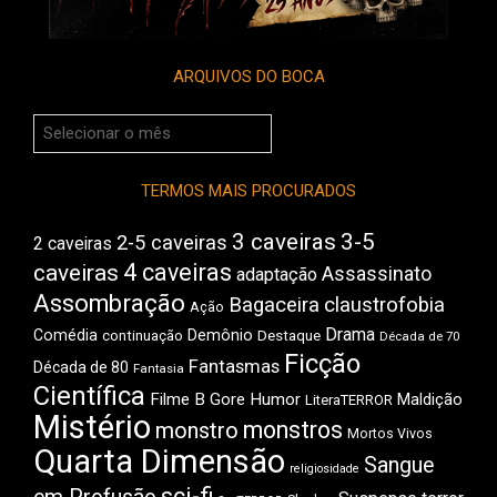
ARQUIVOS DO BOCA
Arquivos
do
Boca
TERMOS MAIS PROCURADOS
3 caveiras
3-5
2-5 caveiras
2 caveiras
4 caveiras
caveiras
Assassinato
adaptação
Assombração
Bagaceira
claustrofobia
Ação
Drama
Comédia
Demônio
Destaque
continuação
Década de 70
Ficção
Fantasmas
Década de 80
Fantasia
Científica
Filme B
Gore
Humor
Maldição
LiteraTERROR
Mistério
monstros
monstro
Mortos Vivos
Quarta Dimensão
Sangue
religiosidade
sci-fi