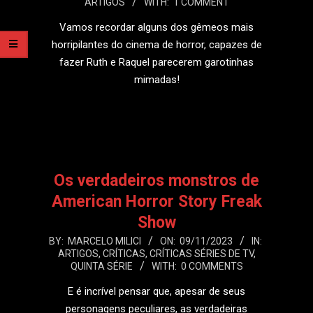
ARTIGOS
WITH:
1 COMMENT
02-
12
Vamos recordar alguns dos gêmeos mais
horripilantes do cinema de horror, capazes de
fazer Ruth e Raquel parecerem garotinhas
mimadas!
LEIA MAIS
Os verdadeiros monstros de
American Horror Story Freak
Show
2023-
BY:
MARCELO MILICI
ON:
09/11/2023
IN:
ARTIGOS
,
CRÍTICAS
,
CRÍTICAS SÉRIES DE TV
,
11-
QUINTA SÉRIE
WITH:
0 COMMENTS
09
E é incrível pensar que, apesar de seus
personagens peculiares, as verdadeiras