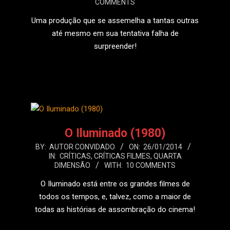
COMMENTS
28
Uma produção que se assemelha a tantas outras
até mesmo em sua tentativa falha de
surpreender!
LEIA MAIS
O Iluminado (1980)
2014-
BY:
AUTOR CONVIDADO
ON:
26/01/2014
IN:
CRÍTICAS
,
CRÍTICAS FILMES
,
QUARTA
01-
DIMENSÃO
WITH:
10 COMMENTS
26
O Iluminado está entre os grandes filmes de
todos os tempos, e, talvez, como a maior de
todas as histórias de assombração do cinema!
LEIA MAIS