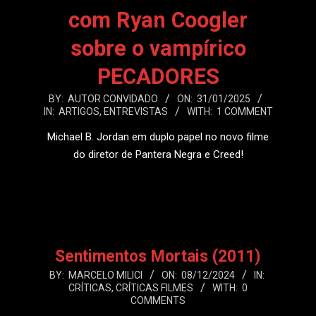
com Ryan Coogler
sobre o vampírico
PECADORES
2025-
BY:
AUTOR CONVIDADO
ON:
31/01/2025
IN:
ARTIGOS
,
ENTREVISTAS
WITH:
1 COMMENT
01-
31
Michael B. Jordan em duplo papel no novo filme
do diretor de Pantera Negra e Creed!
LEIA MAIS
Sentimentos Mortais (2011)
2024-
BY:
MARCELO MILICI
ON:
08/12/2024
IN:
CRÍTICAS
,
CRÍTICAS FILMES
WITH:
0
12-
COMMENTS
08