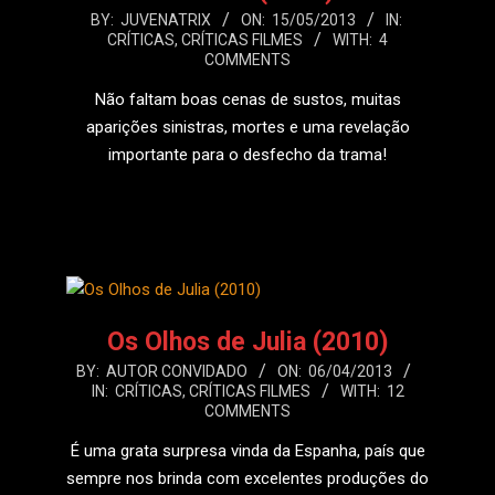
2013-
BY:
JUVENATRIX
ON:
15/05/2013
IN:
CRÍTICAS
,
CRÍTICAS FILMES
WITH:
4
05-
COMMENTS
15
Não faltam boas cenas de sustos, muitas
aparições sinistras, mortes e uma revelação
importante para o desfecho da trama!
LEIA MAIS
Os Olhos de Julia (2010)
2013-
BY:
AUTOR CONVIDADO
ON:
06/04/2013
IN:
CRÍTICAS
,
CRÍTICAS FILMES
WITH:
12
04-
COMMENTS
06
É uma grata surpresa vinda da Espanha, país que
sempre nos brinda com excelentes produções do