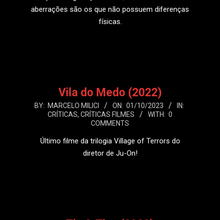
aberrações são os que não possuem diferenças
físicas.
LEIA MAIS
Vila do Medo (2022)
2023-
BY:
MARCELO MILICI
ON:
01/10/2023
IN:
CRÍTICAS
,
CRÍTICAS FILMES
WITH:
0
10-
COMMENTS
01
Último filme da trilogia Village of Terrors do
diretor de Ju-On!
LEIA MAIS