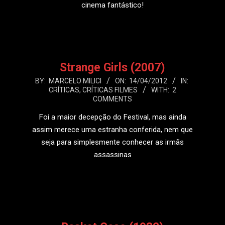
cinema fantástico!
LEIA MAIS
Strange Girls (2007)
2012-
BY:
MARCELO MILICI
ON:
14/04/2012
IN:
CRÍTICAS
,
CRÍTICAS FILMES
WITH:
2
04-
COMMENTS
14
Foi a maior decepção do Festival, mas ainda
assim merece uma estranha conferida, nem que
seja para simplesmente conhecer as irmãs
assassinas
LEIA MAIS