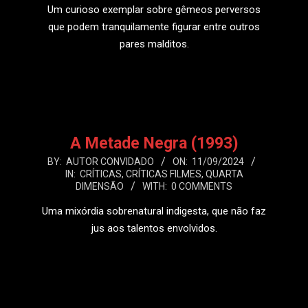
Um curioso exemplar sobre gêmeos perversos
que podem tranquilamente figurar entre outros
pares malditos.
LEIA MAIS
A Metade Negra (1993)
2024-
BY:
AUTOR CONVIDADO
ON:
11/09/2024
IN:
CRÍTICAS
,
CRÍTICAS FILMES
,
QUARTA
09-
DIMENSÃO
WITH:
0 COMMENTS
11
Uma mixórdia sobrenatural indigesta, que não faz
jus aos talentos envolvidos.
LEIA MAIS