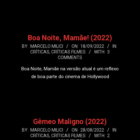
LEIA MAIS
Boa Noite, Mamãe! (2022)
2022-
BY:
MARCELO MILICI
ON:
18/09/2022
IN:
CRÍTICAS
,
CRÍTICAS FILMES
WITH:
3
09-
COMMENTS
18
Boa Noite, Mamãe na versão atual é um reflexo
de boa parte do cinema de Hollywood
LEIA MAIS
Gêmeo Maligno (2022)
2022-
BY:
MARCELO MILICI
ON:
28/08/2022
IN:
CRÍTICAS
,
CRÍTICAS FILMES
WITH:
2
08-