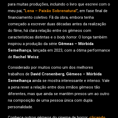
para muitas produções, incluindo o livro que escrevi com o
meu pai, “
Lena – Paixão Sobrenatural
“, em fase final de
financiamento coletivo. Fã da obra, embora tenha
começado a escrever duas décadas antes da realização
do filme, há clara relação entre os gêmeos com
características distintas e o
body horror
. O longa também
inspirou a produção da série
Gêmeas – Mórbida
Semelhança
, lançada em 2023, com a ótima performance
de
Rachel Weisz
.
Considerado por muitos como um dos melhores
trabalhos de
David Cronenberg
,
Gêmeos – Mórbida
Semelhança
ainda se mostra interessante e intenso. Vale
a pena rever a relação entre dois irmãos gêmeos tão
diferentes, mas que ainda se mantêm presos um ao outro
na composição de uma pessoa única com dupla
personalidade.
Conheça outros gêmeos do cinema de horror,
clicando