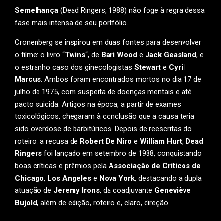
Semelhança
(Dead Ringers, 1988) não foge à regra dessa
fase mais intensa de seu portfólio.
Cronenberg se inspirou em duas fontes para desenvolver
o filme: o livro “
Twins
“, de
Bari Wood
e
Jack Geasland
, e
o estranho caso dos ginecologistas
Stewart
e
Cyril
Marcus
. Ambos foram encontrados mortos no dia 17 de
julho de 1975, com suspeita de doenças mentais e até
pacto suicida. Artigos na época, a partir de exames
toxicológicos, chegaram à conclusão que a causa teria
sido overdose de barbitúricos. Depois de reescritas do
roteiro, a recusa de
Robert De Niro
e
William Hurt
,
Dead
Ringers
foi lançado em setembro de 1988, conquistando
boas críticas e prêmios pela
Associação de Críticos de
Chicago
,
Los Angeles
e
Nova York
, destacando a dupla
atuação de
Jeremy Irons
, da coadjuvante
Geneviève
Bujold
, além de edição, roteiro e, claro, direção.