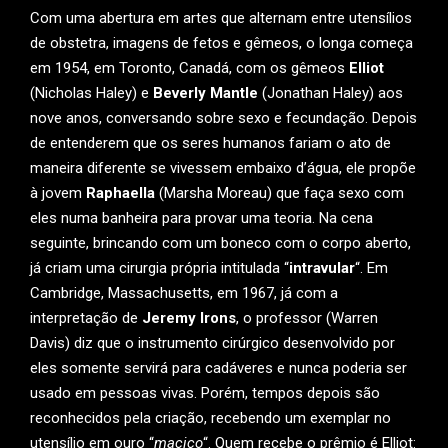
Com uma abertura em artes que alternam entre utensílios
de obstetra, imagens de fetos e gêmeos, o longa começa
em 1954, em Toronto, Canadá, com os gêmeos
Elliot
(Nicholas Haley) e
Beverly Mantle
(Jonathan Haley) aos
nove anos, conversando sobre sexo e fecundação. Depois
de entenderem que os seres humanos fariam o ato de
maneira diferente se vivessem embaixo d’água, ele propõe
à jovem
Raphaella
(Marsha Moreau) que faça sexo com
eles numa banheira para provar uma teoria. Na cena
seguinte, brincando com um boneco com o corpo aberto,
já criam uma cirurgia própria intitulada “
intravular
“. Em
Cambridge, Massachusetts, em 1967, já com a
interpretação de
Jeremy Irons
, o professor (Warren
Davis) diz que o instrumento cirúrgico desenvolvido por
eles somente servirá para cadáveres e nunca poderia ser
usado em pessoas vivas. Porém, tempos depois são
reconhecidos pela criação, recebendo um exemplar no
utensílio em ouro “
maçiço
“. Quem recebe o prêmio é Elliot: