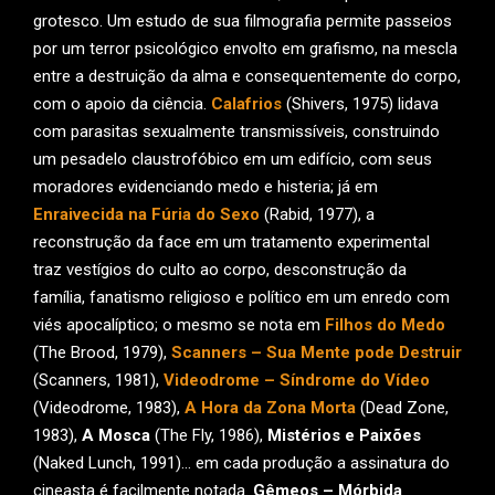
grotesco. Um estudo de sua filmografia permite passeios
por um terror psicológico envolto em grafismo, na mescla
entre a destruição da alma e consequentemente do corpo,
com o apoio da ciência.
Calafrios
(Shivers, 1975) lidava
com parasitas sexualmente transmissíveis, construindo
um pesadelo claustrofóbico em um edifício, com seus
moradores evidenciando medo e histeria; já em
Enraivecida na Fúria do Sexo
(Rabid, 1977), a
reconstrução da face em um tratamento experimental
traz vestígios do culto ao corpo, desconstrução da
família, fanatismo religioso e político em um enredo com
viés apocalíptico; o mesmo se nota em
Filhos do Medo
(The Brood, 1979),
Scanners – Sua Mente pode Destruir
(Scanners, 1981),
Videodrome – Síndrome do Vídeo
(Videodrome, 1983),
A Hora da Zona Morta
(Dead Zone,
1983),
A Mosca
(The Fly, 1986),
Mistérios e Paixões
(Naked Lunch, 1991)… em cada produção a assinatura do
cineasta é facilmente notada.
Gêmeos – Mórbida