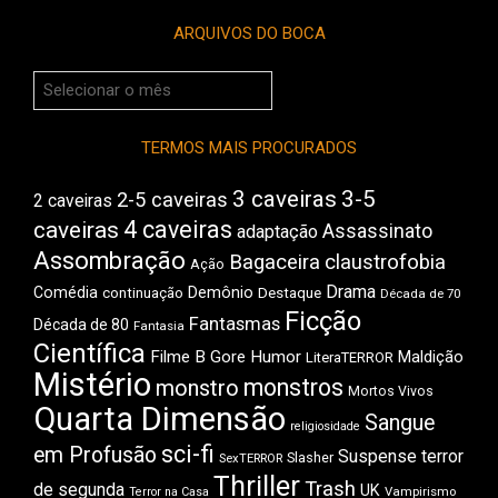
ARQUIVOS DO BOCA
Arquivos
do
Boca
TERMOS MAIS PROCURADOS
3 caveiras
3-5
2-5 caveiras
2 caveiras
4 caveiras
caveiras
Assassinato
adaptação
Assombração
Bagaceira
claustrofobia
Ação
Drama
Comédia
Demônio
Destaque
continuação
Década de 70
Ficção
Fantasmas
Década de 80
Fantasia
Científica
Filme B
Gore
Humor
Maldição
LiteraTERROR
Mistério
monstros
monstro
Mortos Vivos
Quarta Dimensão
Sangue
religiosidade
sci-fi
em Profusão
Suspense
terror
Slasher
SexTERROR
Thriller
Trash
de segunda
UK
Vampirismo
Terror na Casa