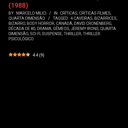
(1988)
BY:
MARCELO MILICI
IN:
CRÍTICAS
,
CRÍTICAS FILMES
,
QUARTA DIMENSÃO
TAGGED:
4 CAVEIRAS
,
BIZARRICES
,
BIZARRO
,
BODY HORROR
,
CANADÁ
,
DAVID CRONENBERG
,
DÉCADA DE 80
,
DRAMA
,
GÊMEOS
,
JEREMY IRONS
,
QUARTA
DIMENSÃO
,
SCI-FI
,
SUSPENSE
,
THRILLER
,
THRILLER
PSICOLÓGICO
4.4
(
9
)