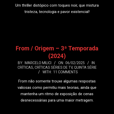
19
Um thriller distópico com toques noir, que mistura
tristeza, tecnologia e pavor existencial!
LEIA MAIS
From / Origem – 3ª Temporada
(2024)
2025-
BY:
MARCELO MILICI
ON:
06/02/2025
IN:
CRÍTICAS
,
CRÍTICAS SÉRIES DE TV
,
QUINTA SÉRIE
02-
WITH:
11 COMMENTS
06
From não somente trouxe algumas respostas
valiosas como permitiu mais teorias, ainda que
mantenha um ritmo de exposição de cenas
desnecessárias para uma maior metragem.
LEIA MAIS