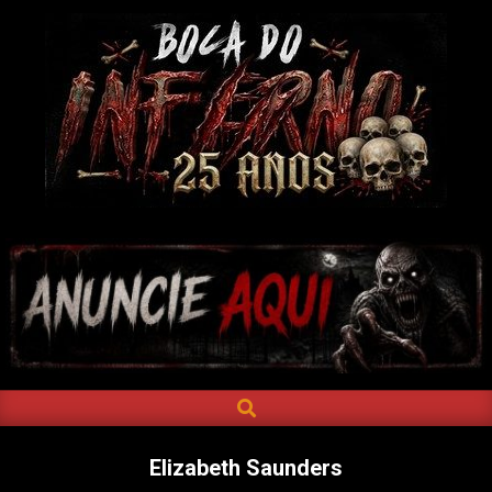
Skip
to
content
BOCA
DO
INFERNO
SEARCH
Primary
Navigation
Menu
Elizabeth Saunders