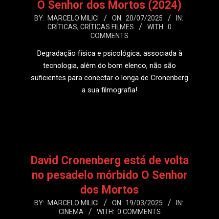
O Senhor dos Mortos (2024)
2025-
BY:
MARCELO MILICI
ON:
20/07/2025
IN:
CRÍTICAS
,
CRÍTICAS FILMES
WITH:
0
07-
COMMENTS
20
Degradação física e psicológica, associada à
tecnologia, além do bom elenco, não são
suficientes para conectar o longa de Cronenberg
a sua filmografia!
LEIA MAIS
David Cronenberg está de volta
no pesadelo mórbido O Senhor
dos Mortos
2025-
BY:
MARCELO MILICI
ON:
19/03/2025
IN:
CINEMA
WITH:
0 COMMENTS
03-