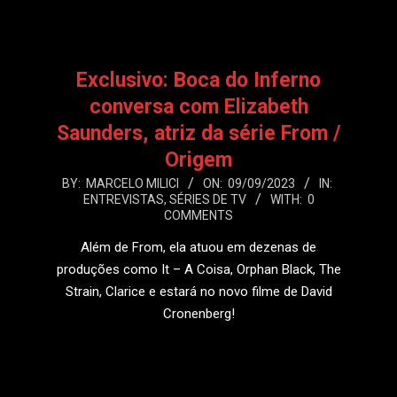
Exclusivo: Boca do Inferno
conversa com Elizabeth
Saunders, atriz da série From /
Origem
2023-
BY:
MARCELO MILICI
ON:
09/09/2023
IN:
ENTREVISTAS
,
SÉRIES DE TV
WITH:
0
09-
COMMENTS
09
Além de From, ela atuou em dezenas de
produções como It – A Coisa, Orphan Black, The
Strain, Clarice e estará no novo filme de David
Cronenberg!
LEIA MAIS