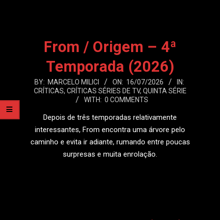
From / Origem – 4ª
Temporada (2026)
2026-
BY:
MARCELO MILICI
ON:
16/07/2026
IN:
CRÍTICAS
,
CRÍTICAS SÉRIES DE TV
,
QUINTA SÉRIE
07-
WITH:
0 COMMENTS
16
Depois de três temporadas relativamente
interessantes, From encontra uma árvore pelo
caminho e evita ir adiante, rumando entre poucas
surpresas e muita enrolação.
LEIA MAIS