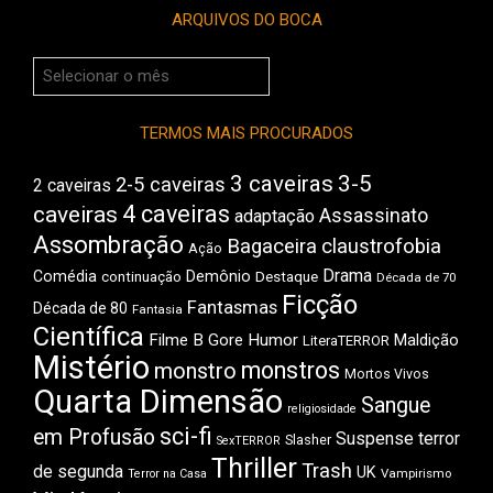
ARQUIVOS DO BOCA
Arquivos
do
Boca
TERMOS MAIS PROCURADOS
3 caveiras
3-5
2-5 caveiras
2 caveiras
4 caveiras
caveiras
Assassinato
adaptação
Assombração
Bagaceira
claustrofobia
Ação
Drama
Comédia
Demônio
Destaque
continuação
Década de 70
Ficção
Fantasmas
Década de 80
Fantasia
Científica
Filme B
Gore
Humor
Maldição
LiteraTERROR
Mistério
monstros
monstro
Mortos Vivos
Quarta Dimensão
Sangue
religiosidade
sci-fi
em Profusão
Suspense
terror
Slasher
SexTERROR
Thriller
Trash
de segunda
UK
Vampirismo
Terror na Casa