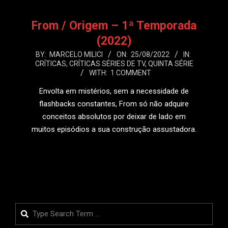
From / Origem – 1ª Temporada
(2022)
2022-
BY:
MARCELO MILICI
ON:
25/08/2022
IN:
CRÍTICAS
,
CRÍTICAS SÉRIES DE TV
,
QUINTA SÉRIE
08-
WITH:
1 COMMENT
25
Envolta em mistérios, sem a necessidade de
flashbacks constantes, From só não adquire
conceitos absolutos por deixar de lado em
muitos episódios a sua construção assustadora.
LEIA MAIS
Search