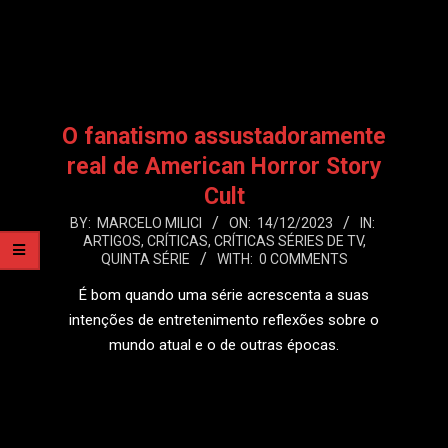
LEIA MAIS
O fanatismo assustadoramente
real de American Horror Story
Cult
2023-
BY:
MARCELO MILICI
ON:
14/12/2023
IN:
ARTIGOS
,
CRÍTICAS
,
CRÍTICAS SÉRIES DE TV
,
12-
QUINTA SÉRIE
WITH:
0 COMMENTS
14
É bom quando uma série acrescenta a suas
intenções de entretenimento reflexões sobre o
mundo atual e o de outras épocas.
LEIA MAIS