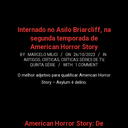
Internado no Asilo Briarcliff, na
segunda temporada de
American Horror Story
2023-
BY:
MARCELO MILICI
ON:
26/10/2023
IN:
ARTIGOS
,
CRÍTICAS
,
CRÍTICAS SÉRIES DE TV
,
10-
QUINTA SÉRIE
WITH:
1 COMMENT
26
O melhor adjetivo para qualificar American Horror
Story – Asylum é delírio.
LEIA MAIS
American Horror Story: De