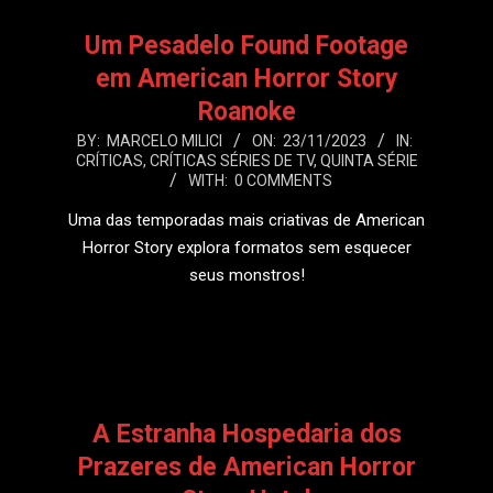
Um Pesadelo Found Footage
em American Horror Story
Roanoke
2023-
BY:
MARCELO MILICI
ON:
23/11/2023
IN:
CRÍTICAS
,
CRÍTICAS SÉRIES DE TV
,
QUINTA SÉRIE
11-
WITH:
0 COMMENTS
23
Uma das temporadas mais criativas de American
Horror Story explora formatos sem esquecer
seus monstros!
LEIA MAIS
A Estranha Hospedaria dos
Prazeres de American Horror