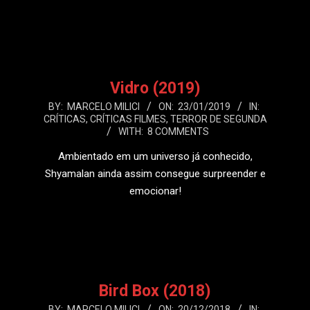
LEIA MAIS
Vidro (2019)
2019-
BY:
MARCELO MILICI
ON:
23/01/2019
IN:
CRÍTICAS
,
CRÍTICAS FILMES
,
TERROR DE SEGUNDA
01-
WITH:
8 COMMENTS
23
Ambientado em um universo já conhecido,
Shyamalan ainda assim consegue surpreender e
emocionar!
LEIA MAIS
Bird Box (2018)
2018-
BY:
MARCELO MILICI
ON:
20/12/2018
IN: