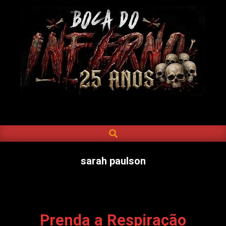
Skip
to
content
BOCA
DO
SEARCH
Primary
INFERNO
Navigation
Menu
sarah paulson
Prenda a Respiração