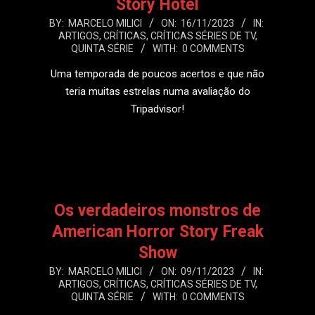
Story Hotel
2023-
BY:
MARCELO MILICI
ON:
16/11/2023
IN:
ARTIGOS
,
CRÍTICAS
,
CRÍTICAS SÉRIES DE TV
,
11-
QUINTA SÉRIE
WITH:
0 COMMENTS
16
Uma temporada de poucos acertos e que não
teria muitas estrelas numa avaliação do
Tripadvisor!
LEIA MAIS
Os verdadeiros monstros de
American Horror Story Freak
Show
2023-
BY:
MARCELO MILICI
ON:
09/11/2023
IN:
ARTIGOS
,
CRÍTICAS
,
CRÍTICAS SÉRIES DE TV
,
11-
QUINTA SÉRIE
WITH:
0 COMMENTS
09