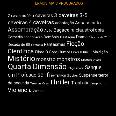
TERMOS MAIS PROCURADOS
3 caveiras
3-5
2-5 caveiras
2 caveiras
4 caveiras
caveiras
Assassinato
adaptação
Assombração
Bagaceira
claustrofobia
Ação
Drama
Comédia
Demônio
Destaque
continuação
Década de 70
Ficção
Fantasmas
Década de 80
Fantasia
Científica
Filme B
Gore
Humor
Maldição
LiteraTERROR
Mistério
monstros
monstro
Mortos Vivos
Quarta Dimensão
Sangue
religiosidade
sci-fi
em Profusão
Suspense
terror
Slasher
SexTERROR
Thriller
Trash
de segunda
UK
Vampirismo
Terror na Casa
Violência
Zumbis