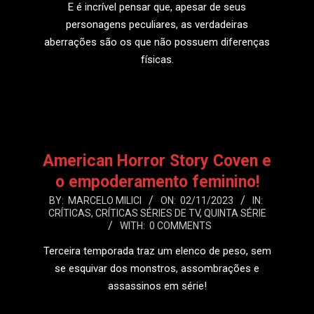
E é incrível pensar que, apesar de seus
personagens peculiares, as verdadeiras
aberrações são os que não possuem diferenças
físicas.
LEIA MAIS
American Horror Story Coven e
o empoderamento feminino!
2023-
BY:
MARCELO MILICI
ON:
02/11/2023
IN:
CRÍTICAS
,
CRÍTICAS SÉRIES DE TV
,
QUINTA SÉRIE
11-
WITH:
0 COMMENTS
02
Terceira temporada traz um elenco de peso, sem
se esquivar dos monstros, assombrações e
assassinos em série!
LEIA MAIS