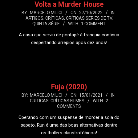
Volta a Murder House
2022-
BY:
MARCELO MILICI
ON:
27/10/2022
IN:
ARTIGOS
,
CRÍTICAS
,
CRÍTICAS SÉRIES DE TV
,
10-
QUINTA SÉRIE
WITH:
1 COMMENT
27
A casa que serviu de pontapé à franquia continua
despertando arrepios após dez anos!
LEIA MAIS
Fuja (2020)
2021-
BY:
MARCELO MILICI
ON:
15/01/2021
IN:
CRÍTICAS
,
CRÍTICAS FILMES
WITH:
2
01-
COMMENTS
15
Operando com um suspense de morder a sola do
sapato, Run é uma das boas alternativas dentre
os thrillers claustrofóbicos!