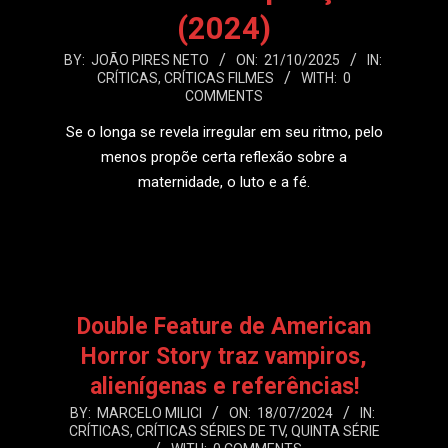
(2024)
2025-
BY:
JOÃO PIRES NETO
ON:
21/10/2025
IN:
CRÍTICAS
,
CRÍTICAS FILMES
WITH:
0
10-
COMMENTS
21
Se o longa se revela irregular em seu ritmo, pelo
menos propõe certa reflexão sobre a
maternidade, o luto e a fé.
LEIA MAIS
Double Feature de American
Horror Story traz vampiros,
alienígenas e referências!
2024-
BY:
MARCELO MILICI
ON:
18/07/2024
IN:
CRÍTICAS
,
CRÍTICAS SÉRIES DE TV
,
QUINTA SÉRIE
07-