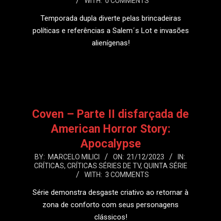
WITH:
0 COMMENTS
18
Temporada dupla diverte pelas brincadeiras
políticas e referências a Salem´s Lot e invasões
alienígenas!
LEIA MAIS
Coven – Parte II disfarçada de
American Horror Story:
Apocalypse
2023-
BY:
MARCELO MILICI
ON:
21/12/2023
IN:
CRÍTICAS
,
CRÍTICAS SÉRIES DE TV
,
QUINTA SÉRIE
12-
WITH:
3 COMMENTS
21
Série demonstra desgaste criativo ao retornar à
zona de conforto com seus personagens
clássicos!