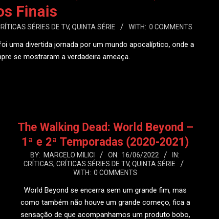
os Finais
RÍTICAS SÉRIES DE TV
,
QUINTA SÉRIE
WITH:
0 COMMENTS
foi uma divertida jornada por um mundo apocalíptico, onde a
mpre se mostraram a verdadeira ameaça.
 MAIS
The Walking Dead: World Beyond –
1ª e 2ª Temporadas (2020-2021)
2022-
BY:
MARCELO MILICI
ON:
16/06/2022
IN:
CRÍTICAS
,
CRÍTICAS SÉRIES DE TV
,
QUINTA SÉRIE
06-
WITH:
0 COMMENTS
16
World Beyond se encerra sem um grande fim, mas
como também não houve um grande começo, fica a
sensação de que acompanhamos um produto bobo,