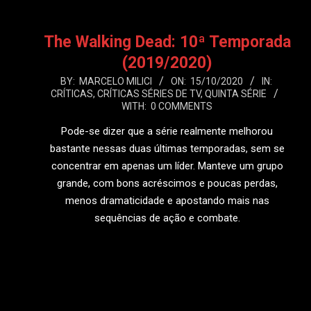
The Walking Dead: 10ª Temporada
(2019/2020)
2020-
BY:
MARCELO MILICI
ON:
15/10/2020
IN:
CRÍTICAS
,
CRÍTICAS SÉRIES DE TV
,
QUINTA SÉRIE
10-
WITH:
0 COMMENTS
15
Pode-se dizer que a série realmente melhorou
bastante nessas duas últimas temporadas, sem se
concentrar em apenas um líder. Manteve um grupo
grande, com bons acréscimos e poucas perdas,
menos dramaticidade e apostando mais nas
sequências de ação e combate.
LEIA MAIS