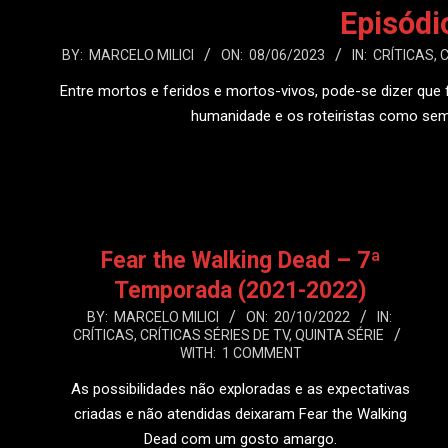
Episódi
2023-
BY:
MARCELO MILICI
ON:
08/06/2023
IN:
CRÍTICAS
,
C
06-
Entre mortos e feridos e mortos-vivos, pode-se dizer que 
08
humanidade e os roteiristas como se
LEIA
Fear the Walking Dead – 7ª
Temporada (2021-2022)
2022-
BY:
MARCELO MILICI
ON:
20/10/2022
IN:
CRÍTICAS
,
CRÍTICAS SÉRIES DE TV
,
QUINTA SÉRIE
10-
WITH:
1 COMMENT
20
As possibilidades não exploradas e as expectativas
criadas e não atendidas deixaram Fear the Walking
Dead com um gosto amargo.