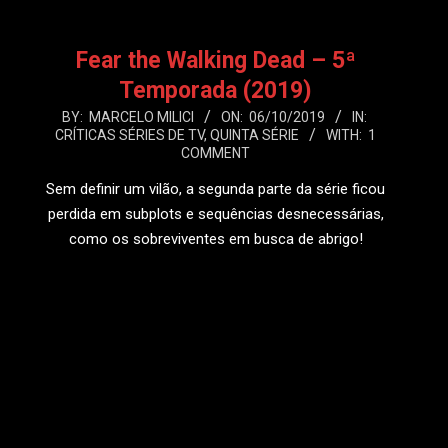
Fear the Walking Dead – 5ª
Temporada (2019)
2019-
BY:
MARCELO MILICI
ON:
06/10/2019
IN:
CRÍTICAS SÉRIES DE TV
,
QUINTA SÉRIE
WITH:
1
10-
COMMENT
06
Sem definir um vilão, a segunda parte da série ficou
perdida em subplots e sequências desnecessárias,
como os sobreviventes em busca de abrigo!
LEIA MAIS