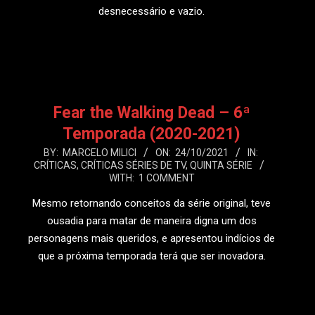
desnecessário e vazio.
LEIA MAIS
Fear the Walking Dead – 6ª
Temporada (2020-2021)
2021-
BY:
MARCELO MILICI
ON:
24/10/2021
IN:
CRÍTICAS
,
CRÍTICAS SÉRIES DE TV
,
QUINTA SÉRIE
10-
WITH:
1 COMMENT
24
Mesmo retornando conceitos da série original, teve
ousadia para matar de maneira digna um dos
personagens mais queridos, e apresentou indícios de
que a próxima temporada terá que ser inovadora.
LEIA MAIS