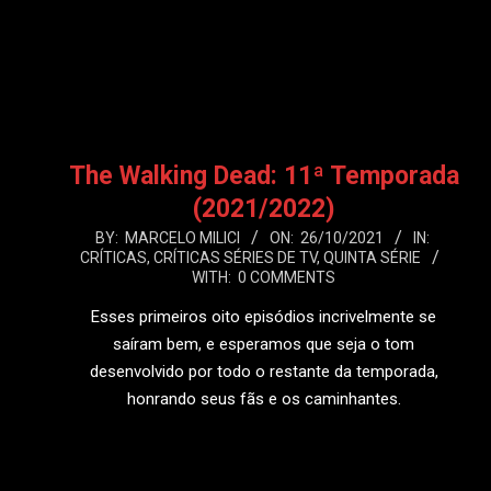
LEIA MAIS
The Walking Dead: 11ª Temporada
(2021/2022)
2021-
BY:
MARCELO MILICI
ON:
26/10/2021
IN:
CRÍTICAS
,
CRÍTICAS SÉRIES DE TV
,
QUINTA SÉRIE
10-
WITH:
0 COMMENTS
26
Esses primeiros oito episódios incrivelmente se
saíram bem, e esperamos que seja o tom
desenvolvido por todo o restante da temporada,
honrando seus fãs e os caminhantes.
LEIA MAIS