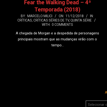
Fear the Walking Dead – 4ª
Temporada (2018)
2018-
BY:
MARCELO MILICI
ON:
11/12/2018
IN:
CRÍTICAS
,
CRÍTICAS SÉRIES DE TV
,
QUINTA SÉRIE
12-
WITH:
0 COMMENTS
11
A chegada de Morgan e a despedida de personagens
principais mostram que as mudanças virão com o
tempo…
LEIA MAIS
A
Arquivos