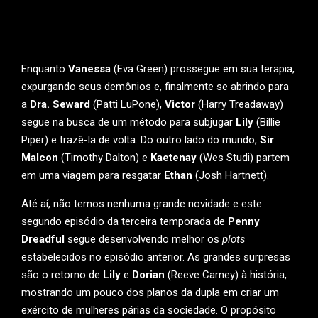
Enquanto
Vanessa
(Eva Green) prossegue em sua terapia,
expurgando seus demônios e, finalmente se abrindo para
a
Dra. Seward
(Patti LuPone),
Victor
(Harry Treadaway)
segue na busca de um método para subjugar
Lily
(Billie
Piper) e trazê-la de volta. Do outro lado do mundo,
Sir
Malcon
(Timothy Dalton) e
Kaetenay
(Wes Studi) partem
em uma viagem para resgatar
Ethan
(Josh Hartnett).
Até aí, não temos nenhuma grande novidade e este
segundo episódio da terceira temporada de
Penny
Dreadful
segue desenvolvendo melhor os
plots
estabelecidos no episódio anterior. As grandes surpresas
são o retorno de
Lily
e
Dorian
(Reeve Carney) à história,
mostrando um pouco dos planos da dupla em criar um
exército de mulheres párias da sociedade. O propósito