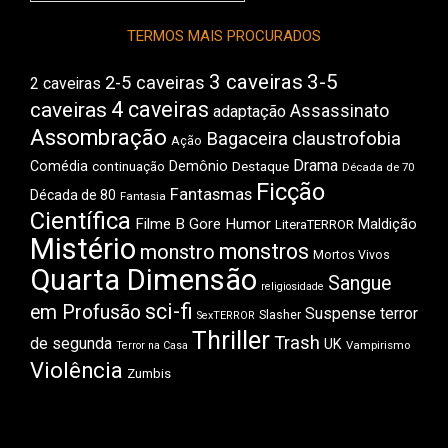
Boca
TERMOS MAIS PROCURADOS
3 caveiras
3-5
2-5 caveiras
2 caveiras
4 caveiras
caveiras
Assassinato
adaptação
Assombração
Bagaceira
claustrofobia
Ação
Drama
Comédia
Demônio
Destaque
continuação
Década de 70
Ficção
Fantasmas
Década de 80
Fantasia
Científica
Filme B
Gore
Humor
Maldição
LiteraTERROR
Mistério
monstros
monstro
Mortos Vivos
Quarta Dimensão
Sangue
religiosidade
sci-fi
em Profusão
Suspense
terror
Slasher
SexTERROR
Thriller
Trash
de segunda
UK
Vampirismo
Terror na Casa
Violência
Zumbis