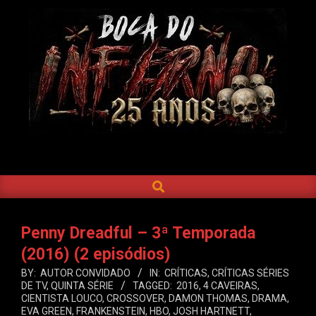
Skip
to
content
BOCA
DO
SEARCH
Primary
INFERNO
Navigation
Menu
Penny Dreadful – 3ª Temporada
(2016) (2 episódios)
BY:
AUTOR CONVIDADO
IN:
CRÍTICAS
,
CRÍTICAS SÉRIES
DE TV
,
QUINTA SÉRIE
TAGGED:
2016
,
4 CAVEIRAS
,
CIENTISTA LOUCO
,
CROSSOVER
,
DAMON THOMAS
,
DRAMA
,
EVA GREEN
,
FRANKENSTEIN
,
HBO
,
JOSH HARTNETT
,