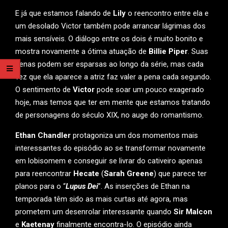
E já que estamos falando de
Lily
o reencontro entre ela e
um desolado Victor também pode arrancar lágrimas dos
mais sensíveis. O diálogo entre os dois é muito bonito e
mostra novamente a ótima atuação de
Billie Piper
. Suas
cenas podem ser esparsas ao longo da série, mas cada
vez que ela aparece a atriz faz valer a pena cada segundo.
O sentimento de
Victor
pode soar um pouco exagerado
hoje, mas temos que ter em mente que estamos tratando
de personagens do século XIX, no auge do romantismo.
Ethan Chandler
protagoniza um dos momentos mais
interessantes do episódio ao se transformar novamente
em lobisomem e conseguir se livrar do cativeiro apenas
para reencontrar
Hecate
(
Sarah Greene
) que parece ter
planos para o “
Lupus Dei
”. As inserções de Ethan na
temporada têm sido as mais curtas até agora, mas
prometem um desenrolar interessante quando
Sir Malcon
e
Kaetenay
finalmente encontra-lo. O episódio ainda