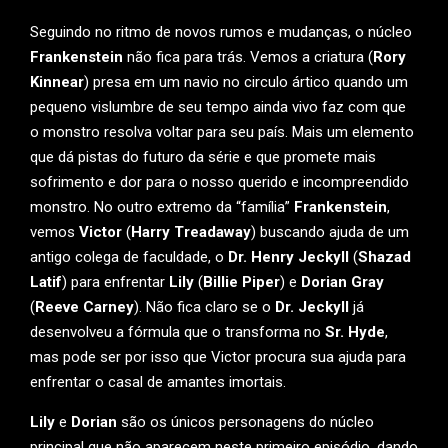
Seguindo no ritmo de novos rumos e mudanças, o núcleo
Frankenstein
não fica para trás. Vemos a criatura (
Rory
Kinnear
) presa em um navio no circulo ártico quando um
pequeno vislumbre de seu tempo ainda vivo faz com que
o monstro resolva voltar para seu país. Mais um elemento
que dá pistas do futuro da série e que promete mais
sofrimento e dor para o nosso querido e incompreendido
monstro. No outro extremo da “família”
Frankenstein
,
vemos
Victor
(
Harry Treadaway
) buscando ajuda de um
antigo colega de faculdade, o
Dr. Henry Jeckyll
(
Shazad
Latif
) para enfrentar
Lily
(
Billie Piper
) e
Dorian Gray
(
Reeve Carney
). Não fica claro se o
Dr. Jeckyll
já
desenvolveu a fórmula que o transforma no
Sr. Hyde
,
mas pode ser por isso que Victor procura sua ajuda para
enfrentar o casal de amantes imortais.
Lily
e
Dorian
são os únicos personagens do núcleo
principal que não aparecem neste primeiro episódio, dando