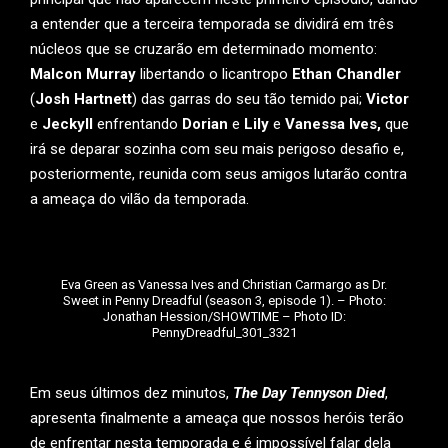
a entender que a terceira temporada se dividirá em três
núcleos que se cruzarão em determinado momento:
Malcon Murray
libertando o licantropo
Ethan Chandler
(
Josh Hartnett
) das garras do seu tão temido pai;
Victor
e
Jeckyll
enfrentando
Dorian
e
Lily
e
Vanessa Ives,
que
irá se deparar sozinha com seu mais perigoso desafio e,
posteriormente, reunida com seus amigos lutarão contra
a ameaça do vilão da temporada.
Eva Green as Vanessa Ives and Christian Carmargo as Dr.
Sweet in Penny Dreadful (season 3, episode 1). – Photo:
Jonathan Hession/SHOWTIME – Photo ID:
PennyDreadful_301_3321
Em seus últimos dez minutos,
The Day Tennyson Died
,
apresenta finalmente a ameaça que nossos heróis terão
de enfrentar nesta temporada e é impossível falar dela