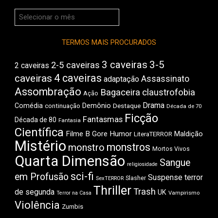
Arquivos
do
Boca
TERMOS MAIS PROCURADOS
3 caveiras
3-5
2-5 caveiras
2 caveiras
4 caveiras
caveiras
Assassinato
adaptação
Assombração
Bagaceira
claustrofobia
Ação
Drama
Comédia
Demônio
Destaque
continuação
Década de 70
Ficção
Fantasmas
Década de 80
Fantasia
Científica
Filme B
Gore
Humor
Maldição
LiteraTERROR
Mistério
monstros
monstro
Mortos Vivos
Quarta Dimensão
Sangue
religiosidade
sci-fi
em Profusão
Suspense
terror
Slasher
SexTERROR
Thriller
Trash
de segunda
UK
Vampirismo
Terror na Casa
Violência
Zumbis