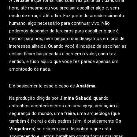
A verdade é que tomar decisões faz parte da vida e, uma
hora, até mesmo eu vou precisar escolher algo e, sem
medo de errar, ir até o fim. Faz parte do amadurecimento
humano, algo necessário para continuar vivo. Não
podemos depender de terceiros para escolher o que é
melhor para nós, nem negar o que desejamos em prol de
interesses alheios. Quando você é incapaz de escolher, as
coisas ficam bagunçadas e perdem o valor; nada faz
sentido, e tudo aquilo que você fez parece apenas um
amontoado de nada.
E é basicamente esse o caso de
Anatéma
.
Na produção dirigida por
Jimina Sabadú
, quando
estranhos acontecimentos em uma igreja ameaçam a
segurança do mundo, uma freira, uma arqueóloga (que
também é freira) e dois padres (sim, é praticamente
Os
Vingadores
) se reúnem para descobrir o que está
acontecendo e, juntos, batalham contra forças malignas…