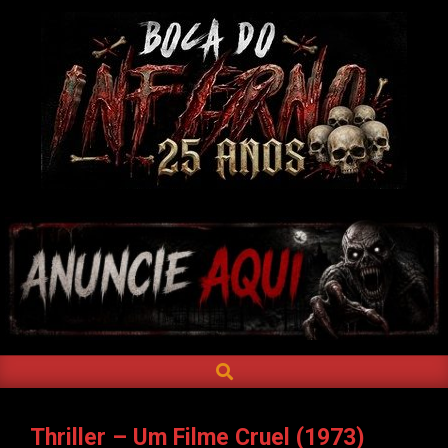
Skip
to
content
BOCA
DO
INFERNO
SEARCH
Primary
Navigation
Menu
Thriller – Um Filme Cruel (1973)