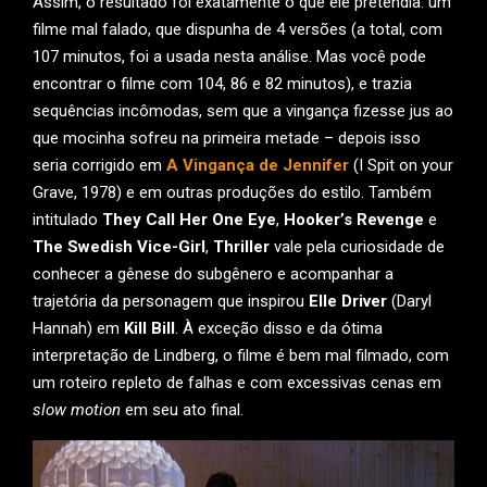
Assim, o resultado foi exatamente o que ele pretendia: um
filme mal falado, que dispunha de 4 versões (a total, com
107 minutos, foi a usada nesta análise. Mas você pode
encontrar o filme com 104, 86 e 82 minutos), e trazia
sequências incômodas, sem que a vingança fizesse jus ao
que mocinha sofreu na primeira metade – depois isso
seria corrigido em
A Vingança de Jennifer
(I Spit on your
Grave, 1978) e em outras produções do estilo. Também
intitulado
They Call Her One Eye
,
Hooker’s Revenge
e
The Swedish Vice-Girl
,
Thriller
vale pela curiosidade de
conhecer a gênese do subgênero e acompanhar a
trajetória da personagem que inspirou
Elle Driver
(Daryl
Hannah) em
Kill Bill
. À exceção disso e da ótima
interpretação de Lindberg, o filme é bem mal filmado, com
um roteiro repleto de falhas e com excessivas cenas em
slow motion
em seu ato final.