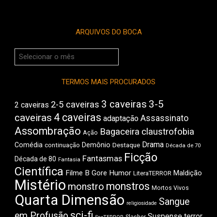
ARQUIVOS DO BOCA
Arquivos
do
Boca
TERMOS MAIS PROCURADOS
3 caveiras
3-5
2-5 caveiras
2 caveiras
4 caveiras
caveiras
Assassinato
adaptação
Assombração
Bagaceira
claustrofobia
Ação
Drama
Comédia
Demônio
Destaque
continuação
Década de 70
Ficção
Fantasmas
Década de 80
Fantasia
Científica
Filme B
Gore
Humor
Maldição
LiteraTERROR
Mistério
monstros
monstro
Mortos Vivos
Quarta Dimensão
Sangue
religiosidade
sci-fi
em Profusão
Suspense
terror
Slasher