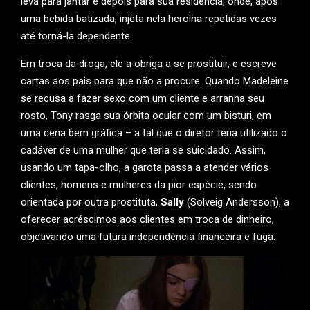
leva para jantar e depois para sua residência, onde, após
uma bebida batizada, injeta nela heroína repetidas vezes
até torná-la dependente.
Em troca da droga, ele a obriga a se prostituir, e escreve
cartas aos pais para que não a procure. Quando Madeleine
se recusa a fazer sexo com um cliente e arranha seu
rosto, Tony rasga sua órbita ocular com um bisturi, em
uma cena bem gráfica – a tal que o diretor teria utilizado o
cadáver de uma mulher que teria se suicidado. Assim,
usando um tapa-olho, a garota passa a atender vários
clientes, homens e mulheres da pior espécie, sendo
orientada por outra prostituta,
Sally
(Solveig Andersson), a
oferecer acréscimos aos clientes em troca de dinheiro,
objetivando uma futura independência financeira e fuga.