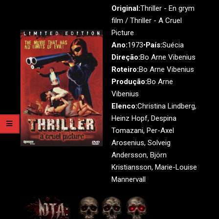
Original:
Thriller - En grym
film / Thriller - A Cruel
Picture
Ano:
1973•
País:
Suécia
Direção:
Bo Arne Vibenius
Roteiro:
Bo Arne Vibenius
Produção:
Bo Arne
Vibenius
Elenco:
Christina Lindberg,
Heinz Hopf, Despina
Tomazani, Per-Axel
Arosenius, Solveig
Andersson, Björn
Kristiansson, Marie-Louise
Mannervall