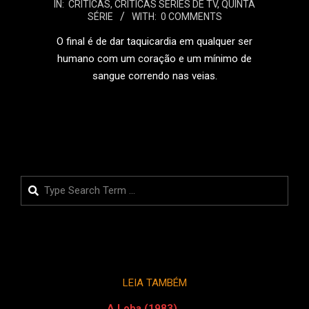
IN:
CRÍTICAS
,
CRÍTICAS SÉRIES DE TV
,
QUINTA
02-
SÉRIE
WITH:
0 COMMENTS
05
O final é de dar taquicardia em qualquer ser
humano com um coração e um mínimo de
sangue correndo nas veias.
LEIA MAIS
Search
LEIA TAMBÉM
A Loba (1983)