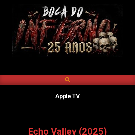
Skip
to
content
BOCA
DO
SEARCH
Primary
INFERNO
Navigation
Menu
Apple TV
Echo Valley (2025)