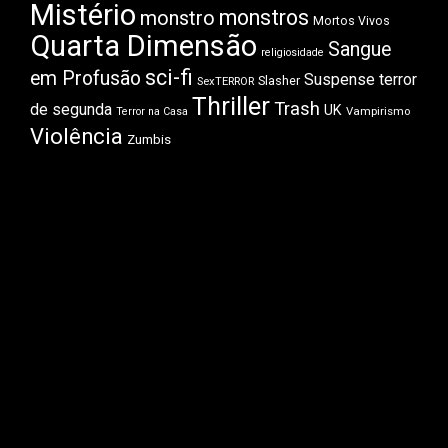
Mistério
monstros
monstro
Mortos Vivos
Quarta Dimensão
Sangue
religiosidade
sci-fi
em Profusão
Suspense
terror
Slasher
SexTERROR
Thriller
Trash
de segunda
UK
Vampirismo
Terror na Casa
Violência
Zumbis