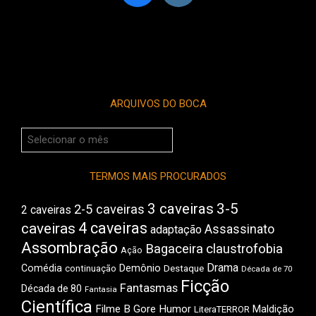
ARQUIVOS DO BOCA
Arquivos
do
Boca
TERMOS MAIS PROCURADOS
3 caveiras
3-5
2-5 caveiras
2 caveiras
4 caveiras
caveiras
Assassinato
adaptação
Assombração
Bagaceira
claustrofobia
Ação
Drama
Comédia
Demônio
Destaque
continuação
Década de 70
Ficção
Fantasmas
Década de 80
Fantasia
Científica
Filme B
Gore
Humor
Maldição
LiteraTERROR