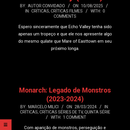
2025-
BY:
AUTOR CONVIDADO
ON:
10/08/2025
IN:
CRÍTICAS
,
CRÍTICAS FILMES
WITH:
0
08-
COMMENTS
10
Espero sinceramente que Echo Valley tenha sido
apenas um tropeço e que ele nos apresente algo
do mesmo quilate que Mare of Easttown em seu
próximo longa.
LEIA MAIS
Monarch: Legado de Monstros
(2023-2024)
2024-
BY:
MARCELO MILICI
ON:
28/03/2024
IN:
CRÍTICAS
,
CRÍTICAS SÉRIES DE TV
,
QUINTA SÉRIE
03-
WITH:
1 COMMENT
28
Com aparição de monstros, perseguição e