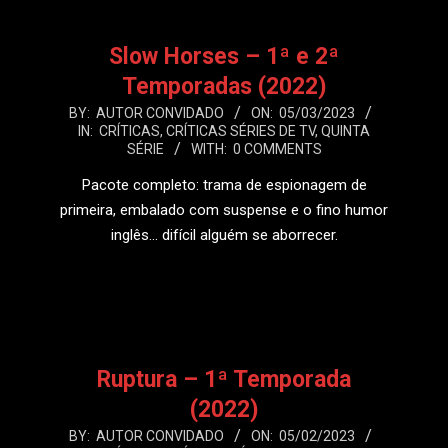
Slow Horses – 1ª e 2ª
Temporadas (2022)
2023-
BY:
AUTOR CONVIDADO
ON:
05/03/2023
IN:
CRÍTICAS
,
CRÍTICAS SÉRIES DE TV
,
QUINTA
03-
SÉRIE
WITH:
0 COMMENTS
05
Pacote completo: trama de espionagem de
primeira, embalado com suspense e o fino humor
inglês… difícil alguém se aborrecer.
LEIA MAIS
Ruptura – 1ª Temporada
(2022)
2023-
BY:
AUTOR CONVIDADO
ON:
05/02/2023