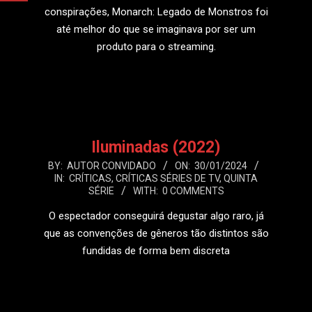
conspirações, Monarch: Legado de Monstros foi
até melhor do que se imaginava por ser um
produto para o streaming.
LEIA MAIS
Iluminadas (2022)
2024-
BY:
AUTOR CONVIDADO
ON:
30/01/2024
IN:
CRÍTICAS
,
CRÍTICAS SÉRIES DE TV
,
QUINTA
01-
SÉRIE
WITH:
0 COMMENTS
30
O espectador conseguirá degustar algo raro, já
que as convenções de gêneros tão distintos são
fundidas de forma bem discreta
LEIA MAIS