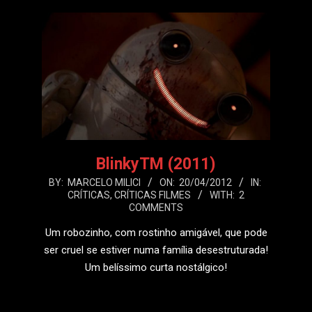
BlinkyTM (2011)
2012-
BY:
MARCELO MILICI
ON:
20/04/2012
IN:
CRÍTICAS
,
CRÍTICAS FILMES
WITH:
2
04-
COMMENTS
20
Um robozinho, com rostinho amigável, que pode
ser cruel se estiver numa família desestruturada!
Um belíssimo curta nostálgico!
LEIA MAIS