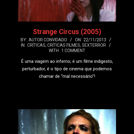
Strange Circus (2005)
2013-
BY:
AUTOR CONVIDADO
ON:
22/11/2013
IN:
CRÍTICAS
,
CRÍTICAS FILMES
,
SEXTERROR
11-
WITH:
1 COMMENT
22
É uma viagem ao inferno; é um filme indigesto,
perturbador, é o tipo de cinema que podemos
chamar de “mal necessário”!
LEIA MAIS