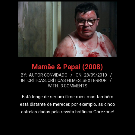
Mamãe & Papai (2008)
2010-
BY:
AUTOR CONVIDADO
ON:
28/09/2010
IN:
CRÍTICAS
,
CRÍTICAS FILMES
,
SEXTERROR
09-
WITH:
3 COMMENTS
28
Está longe de ser um filme ruim, mas também
está distante de merecer, por exemplo, as cinco
estrelas dadas pela revista britânica Gorezone!
LEIA MAIS