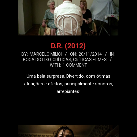
D.R. (2012)
2014-
BY:
MARCELO MILICI
ON:
20/11/2014
IN:
BOCA DO LIXO
,
CRÍTICAS
,
CRÍTICAS FILMES
11-
WITH:
1 COMMENT
20
Uma bela surpresa. Divertido, com ótimas
atuações e efeitos, principalmente sonoros,
arrepiantes!
LEIA MAIS