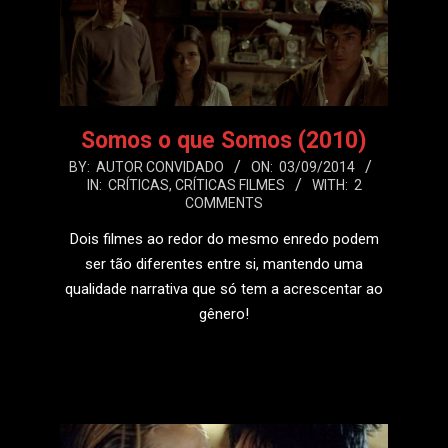
Somos o que Somos (2010)
2014-
BY:
AUTOR CONVIDADO
ON:
03/09/2014
IN:
CRÍTICAS
,
CRÍTICAS FILMES
WITH:
2
09-
COMMENTS
03
Dois filmes ao redor do mesmo enredo podem
ser tão diferentes entre si, mantendo uma
qualidade narrativa que só tem a acrescentar ao
gênero!
LEIA MAIS