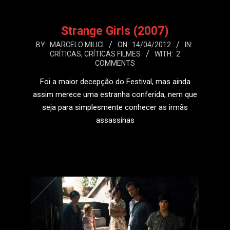
Strange Girls (2007)
2012-
BY:
MARCELO MILICI
ON:
14/04/2012
IN:
CRÍTICAS
,
CRÍTICAS FILMES
WITH:
2
04-
COMMENTS
14
Foi a maior decepção do Festival, mas ainda
assim merece uma estranha conferida, nem que
seja para simplesmente conhecer as irmãs
assassinas
LEIA MAIS