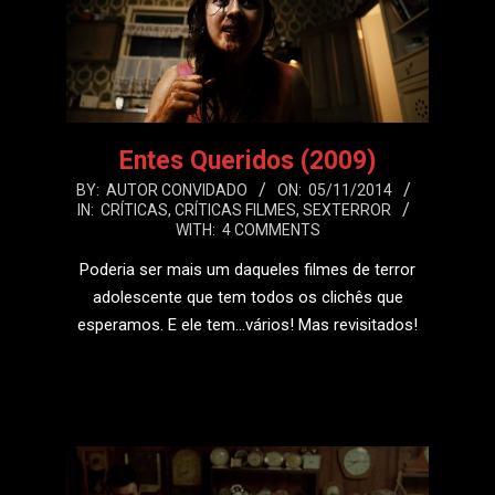
Entes Queridos (2009)
2014-
BY:
AUTOR CONVIDADO
ON:
05/11/2014
IN:
CRÍTICAS
,
CRÍTICAS FILMES
,
SEXTERROR
11-
WITH:
4 COMMENTS
05
Poderia ser mais um daqueles filmes de terror
adolescente que tem todos os clichês que
esperamos. E ele tem…vários! Mas revisitados!
LEIA MAIS