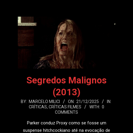
Segredos Malignos
(2013)
2025-
BY:
MARCELO MILICI
ON:
21/12/2025
IN:
CRÍTICAS
,
CRÍTICAS FILMES
WITH:
0
12-
COMMENTS
21
Parker conduz Proxy como se fosse um
suspense hitchcockiano até na evocação de