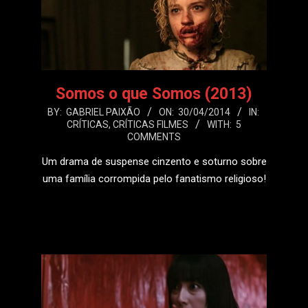
Somos o que Somos (2013)
2014-
BY:
GABRIEL PAIXÃO
ON:
30/04/2014
IN:
CRÍTICAS
,
CRÍTICAS FILMES
WITH:
5
04-
COMMENTS
30
Um drama de suspense cinzento e soturno sobre
uma família corrompida pelo fanatismo religioso!
LEIA MAIS