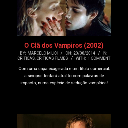
O Clã dos Vampiros (2002)
2014-
BY:
MARCELO MILICI
ON:
20/08/2014
IN:
CRÍTICAS
,
CRÍTICAS FILMES
WITH:
1 COMMENT
08-
20
Com uma capa exagerada e um título comercial,
a sinopse tentará atraí-lo com palavras de
impacto, numa espécie de sedução vampírica!
LEIA MAIS