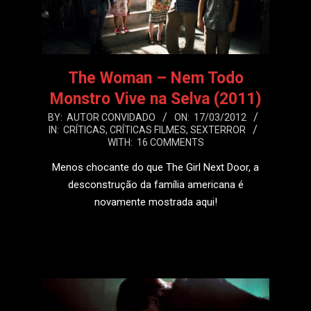
The Woman – Nem Todo
Monstro Vive na Selva (2011)
2012-
BY:
AUTOR CONVIDADO
ON:
17/03/2012
IN:
CRÍTICAS
,
CRÍTICAS FILMES
,
SEXTERROR
03-
WITH:
16 COMMENTS
17
Menos chocante do que The Girl Next Door, a
desconstrução da família americana é
novamente mostrada aqui!
LEIA MAIS