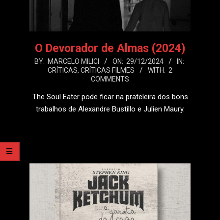
O Devorador de Almas (2024)
2024-
BY:
MARCELO MILICI
ON:
29/12/2024
IN:
CRÍTICAS
,
CRÍTICAS FILMES
WITH:
2
12-
COMMENTS
29
The Soul Eater pode ficar na prateleira dos bons
trabalhos de Alexandre Bustillo e Julien Maury.
LEIA MAIS