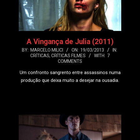
A Vingança de Julia (2011)
2013-
BY:
MARCELO MILICI
ON:
19/03/2013
IN:
CRÍTICAS
,
CRÍTICAS FILMES
WITH:
7
03-
COMMENTS
19
Um confronto sangrento entre assassinos numa
produção que deixa muito a desejar na ousadia.
LEIA MAIS