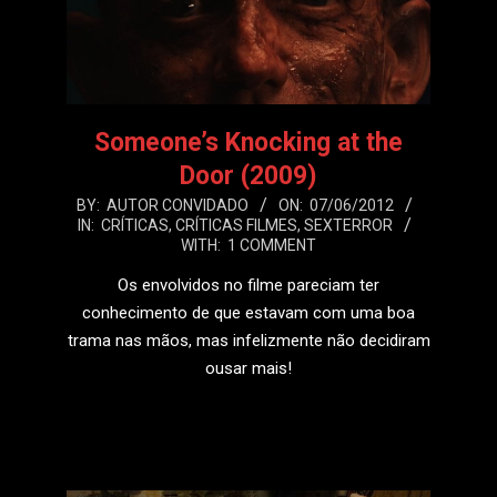
Someone’s Knocking at the
Door (2009)
2012-
BY:
AUTOR CONVIDADO
ON:
07/06/2012
IN:
CRÍTICAS
,
CRÍTICAS FILMES
,
SEXTERROR
06-
WITH:
1 COMMENT
07
Os envolvidos no filme pareciam ter
conhecimento de que estavam com uma boa
trama nas mãos, mas infelizmente não decidiram
ousar mais!
LEIA MAIS