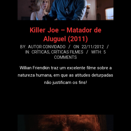
Killer Joe – Matador de
Aluguel (2011)
2012-
BY:
AUTOR CONVIDADO
ON:
22/11/2012
IN:
CRÍTICAS
,
CRÍTICAS FILMES
WITH:
5
11-
COMMENTS
22
Willian Friendkin traz um excelente filme sobre a
natureza humana, em que as atitudes deturpadas
não justificam os fins!
LEIA MAIS