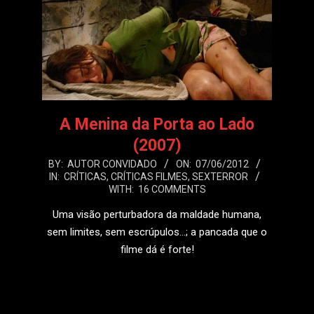
A Menina da Porta ao Lado
(2007)
2012-
BY:
AUTOR CONVIDADO
ON:
07/06/2012
IN:
CRÍTICAS
,
CRÍTICAS FILMES
,
SEXTERROR
06-
WITH:
16 COMMENTS
07
Uma visão perturbadora da maldade humana,
sem limites, sem escrúpulos…; a pancada que o
filme dá é forte!
LEIA MAIS