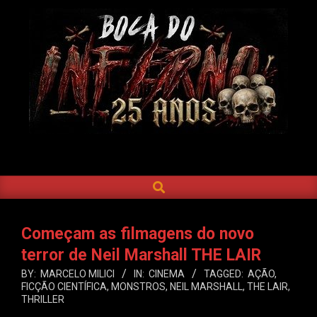
Skip
to
content
BOCA
DO
SEARCH
Primary
INFERNO
Navigation
Menu
Começam as filmagens do novo
terror de Neil Marshall THE LAIR
BY:
MARCELO MILICI
IN:
CINEMA
TAGGED:
AÇÃO
,
FICÇÃO CIENTÍFICA
,
MONSTROS
,
NEIL MARSHALL
,
THE LAIR
,
THRILLER