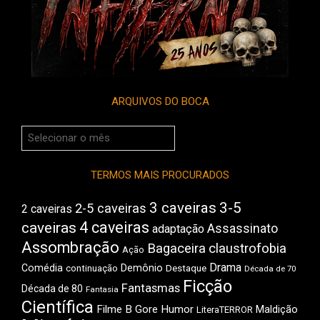
ARQUIVOS DO BOCA
Arquivos
do
Boca
TERMOS MAIS PROCURADOS
3 caveiras
3-5
2-5 caveiras
2 caveiras
4 caveiras
caveiras
Assassinato
adaptação
Assombração
Bagaceira
claustrofobia
Ação
Drama
Comédia
Demônio
Destaque
continuação
Década de 70
Ficção
Fantasmas
Década de 80
Fantasia
Científica
Filme B
Gore
Humor
Maldição
LiteraTERROR