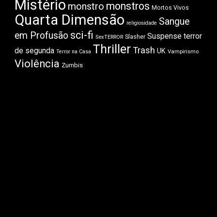
Mistério
monstros
monstro
Mortos Vivos
Quarta Dimensão
Sangue
religiosidade
sci-fi
em Profusão
Suspense
terror
Slasher
SexTERROR
Thriller
Trash
de segunda
UK
Vampirismo
Terror na Casa
Violência
Zumbis