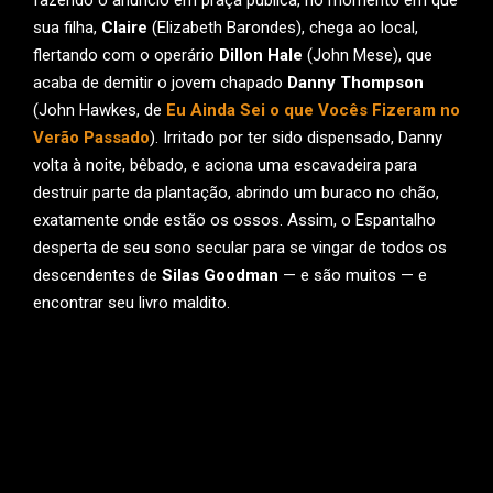
fazendo o anúncio em praça pública, no momento em que
sua filha,
Claire
(Elizabeth Barondes), chega ao local,
flertando com o operário
Dillon Hale
(John Mese), que
acaba de demitir o jovem chapado
Danny Thompson
(John Hawkes, de
Eu Ainda Sei o que Vocês Fizeram no
Verão Passado
). Irritado por ter sido dispensado, Danny
volta à noite, bêbado, e aciona uma escavadeira para
destruir parte da plantação, abrindo um buraco no chão,
exatamente onde estão os ossos. Assim, o Espantalho
desperta de seu sono secular para se vingar de todos os
descendentes de
Silas Goodman
— e são muitos — e
encontrar seu livro maldito.