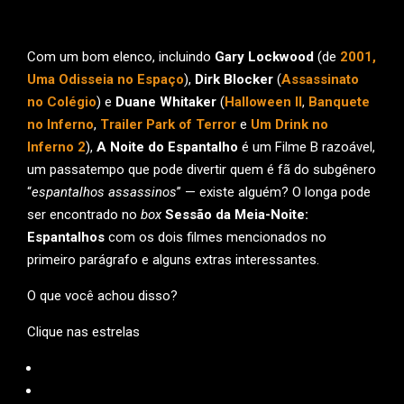
Com um bom elenco, incluindo
Gary Lockwood
(de
2001,
Uma Odisseia no Espaço
),
Dirk Blocker
(
Assassinato
no Colégio
) e
Duane Whitaker
(
Halloween II
,
Banquete
no Inferno
,
Trailer Park of Terror
e
Um Drink no
Inferno 2
),
A Noite do Espantalho
é um Filme B razoável,
um passatempo que pode divertir quem é fã do subgênero
“
espantalhos assassinos
” — existe alguém? O longa pode
ser encontrado no
box
Sessão da Meia-Noite:
Espantalhos
com os dois filmes mencionados no
primeiro parágrafo e alguns extras interessantes.
O que você achou disso?
Clique nas estrelas