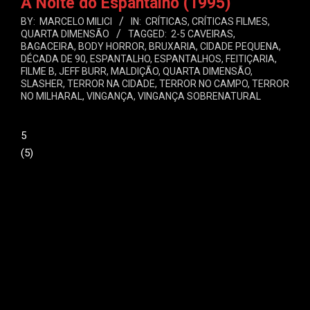
A Noite do Espantalho (1995)
BY:
MARCELO MILICI
IN:
CRÍTICAS
,
CRÍTICAS FILMES
,
QUARTA DIMENSÃO
TAGGED:
2-5 CAVEIRAS
,
BAGACEIRA
,
BODY HORROR
,
BRUXARIA
,
CIDADE PEQUENA
,
DÉCADA DE 90
,
ESPANTALHO
,
ESPANTALHOS
,
FEITIÇARIA
,
FILME B
,
JEFF BURR
,
MALDIÇÃO
,
QUARTA DIMENSÃO
,
SLASHER
,
TERROR NA CIDADE
,
TERROR NO CAMPO
,
TERROR
NO MILHARAL
,
VINGANÇA
,
VINGANÇA SOBRENATURAL
5
(
5
)