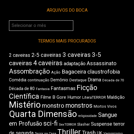
ARQUIVOS DO BOCA
Arquivos
do
Boca
TERMOS MAIS PROCURADOS
3 caveiras
3-5
2-5 caveiras
2 caveiras
4 caveiras
caveiras
Assassinato
adaptação
Assombração
Bagaceira
claustrofobia
Ação
Drama
Comédia
Demônio
Destaque
continuação
Década de 70
Ficção
Fantasmas
Década de 80
Fantasia
Científica
Filme B
Gore
Humor
Maldição
LiteraTERROR
Mistério
monstros
monstro
Mortos Vivos
Quarta Dimensão
Sangue
religiosidade
sci-fi
em Profusão
Suspense
terror
Slasher
SexTERROR
Thriller
Trash
de segunda
UK
Vampirismo
Terror na Casa