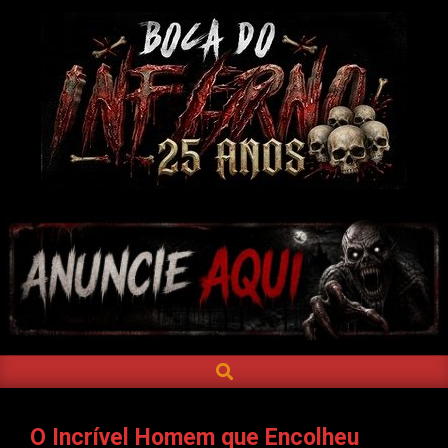
Skip
to
content
BOCA
DO
INFERNO
SEARCH
Primary
Navigation
Menu
O Incrível Homem que Encolheu