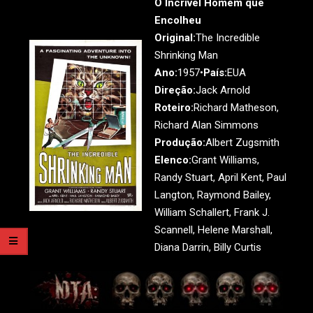
O Incrível Homem que
Encolheu
Original:
The Incredible
Shrinking Man
Ano:
1957•
País:
EUA
Direção:
Jack Arnold
Roteiro:
Richard Matheson,
Richard Alan Simmons
Produção:
Albert Zugsmith
Elenco:
Grant Williams,
Randy Stuart, April Kent, Paul
Langton, Raymond Bailey,
William Schallert, Frank J.
Scannell, Helene Marshall,
Diana Darrin, Billy Curtis