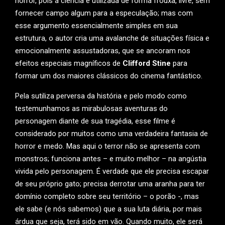
horror, pois a ciência é utilizada de forma frouxa, livre, sem
fornecer campo algum para a especulação; mas com
esse argumento essencialmente simples em sua
estrutura, o autor cria uma avalanche de situações física e
emocionalmente assustadoras, que se ancoram nos
efeitos especiais magníficos de
Clifford Stine
para
formar um dos maiores clássicos do cinema fantástico.
Pela sutiliza perversa da história e pelo modo como
testemunhamos as mirabulosas aventuras do
personagem diante de sua tragédia, esse filme é
considerado por muitos como uma verdadeira fantasia de
horror e medo. Mas aqui o terror não se apresenta com
monstros; funciona antes – e muito melhor – na angústia
vivida pelo personagem. É verdade que ele precisa escapar
de seu próprio gato; precisa derrotar uma aranha para ter
domínio completo sobre seu território – o porão -, mas
ele sabe (e nós sabemos) que a sua luta diária, por mais
árdua que seja, terá sido em vão. Quando muito, ele será