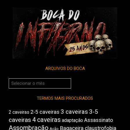
ARQUIVOS DO BOCA
Arquivos
do
Boca
TERMOS MAIS PROCURADOS
3 caveiras
3-5
2-5 caveiras
2 caveiras
4 caveiras
caveiras
Assassinato
adaptação
Assombração
Bagaceira
claustrofobia
Ação