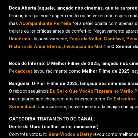
Boca Aberta (aquele, lançado nos cinemas, que te surpree
Produções que você espera muito ou às vezes não espera nada
mas
Acompanhante Perfeita
foi a selecionada com apenas doi
trailers ou ler críticas antes de conferi-lo. Negativamente apar
Unicórnio
. Já positivamente,
Faça ela Voltar
,
Conclave
,
Peca
História de Amor Eterno
,
Invocação do Mal 4
e O Senhor do
Boca do Inferno: O Melhor Filme de 2025, lançado nos cine
Pecadores
levou facilmente como
Melhor Filme de 2025
, s
Banguela: O Pior Filme de 2025, lançado nos cinemas brasi
O reboot sequência
Eu Sei o Que Vocês Fizeram no Verão 
muito piores que chegaram aos cinemas como
Os Estranhos: 
Screamboat
. Curiosamente, houve membro da equipe que apo
CATEGORIA TRATAMENTO DE CANAL:
Dente de Ouro (melhor série, minissérie)
Com três votos,
It: Bem-Vindos a Derry
levou como melhor sé