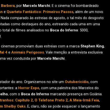
 Barbera
, por
Marcelo Marchi
. E o cinema foi bombardeado
an
e
Quarteto Fantástico: Primeiros Passos
, além de um novo
. Nada comparado às estreias de agosto, o tal mês do desgosto:
ontadas como destaques do ano, estreando cada uma em uma
 total de filmes analisados no
Boca do Inferno
: 5000,
.
s cinemas promoviam duas estreias com a marca
Stephen King
,
al 4
e
Animais Perigosos
. Vale menção a entrevista exclusiva
 uma vez conduzida por
Marcelo Marchi
.
stador do ano. Organizamos no site um
Outubericídio
, com
portantes: a
Horror Expo
, com uma palestra dos Marcelos do
melho
, com o
Boca do Inferno
marcando presença em Goiânia.
tranhos: Capítulo 2
,
O Telefone Preto 2
,
A Meia-Irmã Feia
,
em Shelby Oaks
. E, claro, não se pode esquecer o lançamento