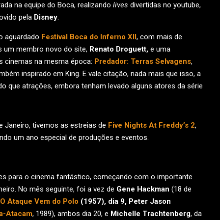
rada na equipe do Boca, realizando
lives
divertidas no youtube,
vido pela
Disney
.
 o aguardado
Festival Boca do Inferno XII
, com mais de
ais um membro novo do site,
Renato Droguett,
e uma
os cinemas na mesma época:
Predador: Terras Selvagens
,
ambém inspirado em King. E vale citação, nada mais que isso, a
o que atrações, embora tenham levado alguns atores da série
e Janeiro, tivemos as estreias de
Five Nights At Freddy’s 2
,
uindo um ano especial de produções e eventos.
es para o cinema fantástico, começando com o importante
aneiro. No mês seguinte, foi a vez de
Gene Hackman
(18 de
O Ataque Vem do Polo
(1957), dia 9,
Peter Jason
ra-Atacam
, 1989), ambos dia 20, e
Michelle Trachtenberg
, da