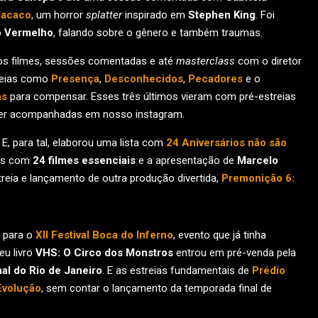
acaco
, um horror
splatter
inspirado em
Stephen King
. Foi
 Vermelho
, falando sobre o gênero e também traumas.
sos filmes, sessões comentadas e até
masterclass
com o diretor
treias como
Presença
,
Desconhecidos
,
Pecadores
e o
as
para compensar. Esses três últimos vieram com pré-estreias
ser acompanhadas em nosso instagram.
E, para tal, elaborou uma lista com
24 Aniversários não são
tas com
24 filmes essenciais
e a apresentação de
Marcelo
ia e lançamento de outra produção divertida,
Premonição 6:
s para o
XII Festival Boca do Inferno
, evento que já tinha
eu livro
VHS: O Circo dos Monstros
entrou em pré-venda pela
al do Rio de Janeiro
. E as estreias fundamentais de
Prédio
Evolução
, sem contar o lançamento da temporada final de