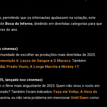
 permitindo que os infernautas ajudassem na votação, este
site
Boca do Inferno
, dividindo em divertidas categorias para que
res do ano.
s cinemas
)
rtunidade de escolher as produções mais divertidas de 2025.
emonição 6: Laços de Sangue
e
O Macaco
. Também
Mal
,
Prédio Vazio
,
A Longa Marcha
e
Mickey 17
.
25, lançado nos cinemas)
r o filme mais angustiante de 2025. Quem não virou o rosto em
ebrado? Também foram indicados:
Faça ela Voltar
,
A Hora do
o acima, eu não veria problema em mencionar
Until Dawn
como