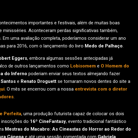
ontecimentos importantes e festivais, além de muitas boas
s e minisséries. Aconteceram perdas significativas também,
. Em uma avaliação completa, poderíamos considerar um ano
enas para 2016, com o lançamento do livro
Medo de Palhaço
.
obert Eggers
, embora algumas sessões antecipadas já
palco de outros lançamentos como
Lobisomem
e
O Homem do
a do Inferno
poderiam enviar seus textos almejando fazer
 Santos
e
Renato Droguett
se tornaram novos dentes do site a
ui
. O mês se encerrou com a nossa
entrevista com o diretor
adores
.
 Perfeita
, uma produção futurista capaz de colocar os dois
 inscrições do
16º CineFantasy
, evento tradicional fantástico
tra
Mestras do Macabro: As Cineastas do Horror ao Redor do
ura Cánepa
e até uma sessão comentada com
Gabriela