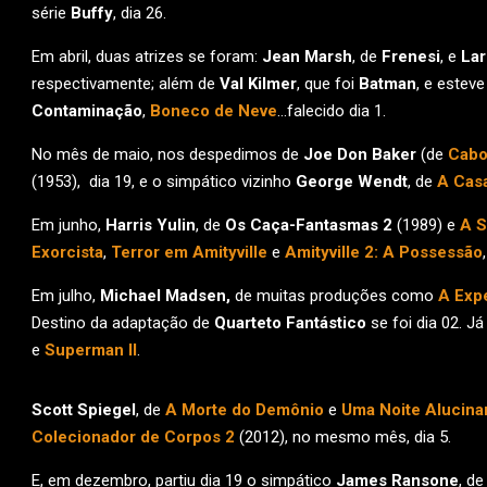
série
Buffy
, dia 26.
Em abril, duas atrizes se foram:
Jean Marsh
, de
Frenesi
, e
Lar
respectivamente; além de
Val Kilmer
, que foi
Batman
, e este
Contaminação
,
Boneco de Neve
…falecido dia 1.
No mês de maio, nos despedimos de
Joe Don Baker
(de
Cabo
(1953), dia 19, e o simpático vizinho
George Wendt
, de
A Cas
Em junho,
Harris Yulin
, de
Os Caça-Fantasmas 2
(1989) e
A S
Exorcista
,
Terror em Amityville
e
Amityville 2: A Possessão
Em julho,
Michael Madsen,
de muitas produções como
A Exp
Destino da adaptação de
Quarteto Fantástico
se foi dia 02. Já
e
Superman II
.
Scott Spiegel
, de
A Morte do Demônio
e
Uma Noite Alucina
Colecionador de Corpos 2
(2012), no mesmo mês, dia 5.
E, em dezembro, partiu dia 19 o simpático
James Ransone
, d