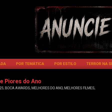
ADA
POR TEMÁTICA
POR ESTILO
TERROR NA 
e Piores do Ano
25
,
BOCA AWARDS
,
MELHORES DO ANO
,
MELHORES FILMES
,