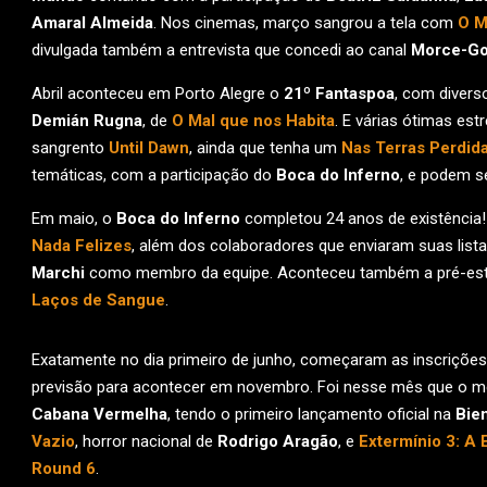
Amaral Almeida
. Nos cinemas, março sangrou a tela com
O M
divulgada também a entrevista que concedi ao canal
Morce-Go
Abril aconteceu em Porto Alegre o
21º Fantaspoa
, com diver
Demián Rugna
, de
O Mal que nos Habita
. E várias ótimas es
sangrento
Until Dawn
, ainda que tenha um
Nas Terras Perdid
temáticas, com a participação do
Boca do Inferno
, e podem 
Em maio, o
Boca do Inferno
completou 24 anos de existência! 
Nada Felizes
, além dos colaboradores que enviaram suas lis
Marchi
como membro da equipe. Aconteceu também a pré-estre
Laços de Sangue
.
Exatamente no dia primeiro de junho, começaram as inscriçõe
previsão para acontecer em novembro. Foi nesse mês que o m
Cabana Vermelha
, tendo o primeiro lançamento oficial na
Bien
Vazio
, horror nacional de
Rodrigo Aragão
, e
Extermínio 3: A 
Round 6
.