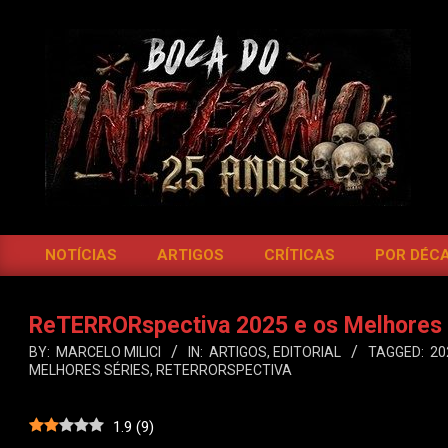
Skip
to
content
BOCA
DO
NOTÍCIAS
ARTIGOS
CRÍTICAS
POR DÉC
Primary
INFERNO
Navigation
Menu
ReTERRORspectiva 2025 e os Melhores 
BY:
MARCELO MILICI
IN:
ARTIGOS
,
EDITORIAL
TAGGED:
20
MELHORES SÉRIES
,
RETERRORSPECTIVA
1.9
(
9
)