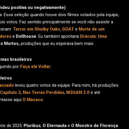
ndeu positiva ou negativamente)
. Essa seleção quando houve dois filmes votados pela equipe,
s votos. Faz sentido principalmente se você não assistir a
eceram:
Terror em Shelby Oaks
,
GOAT
e
Morte de um
dores
e
Dollhouse
. Eu também apontaria
Drácula: Uma
s Mortos,
produções que eu esperava bem mais.
mas brasileiros
eguindo por
Faça ela Voltar
.
leiros
Passado
levou quatro votos da equipe. Para mim, há produções
Capítulo 2
,
Nas Terras Perdidas
,
M3GAN 2.0
e até
ntasse aqui
O Macaco
.
rie de 2025.
Pluribus
,
O Eternauta
e
O Monstro de Florença