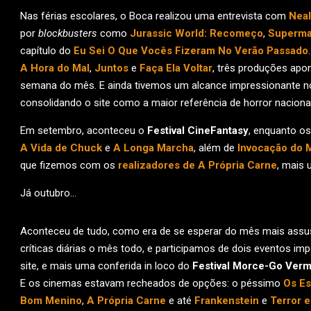
Nas férias escolares, o Boca realizou uma entrevista com
Neal
por
blockbusters
como
Jurassic World: Recomeço
,
Superm
capítulo do
Eu Sei O Que Vocês Fizeram No Verão Passado
A Hora do Mal
,
Juntos
e
Faça Ela Voltar
, três produções ap
semana do mês. E ainda tivemos um alcance impressionante no
consolidando o site como a maior referência de horror nacional
Em setembro, aconteceu o
Festival CineFantasy
, enquanto o
A Vida de Chuck
e
A Longa Marcha
, além de
Invocação do M
que fizemos com os
realizadores de A Própria Carne
, mais
Já outubro…
Aconteceu de tudo, como era de se esperar do mês mais assu
críticas diárias o mês todo, e participamos de dois eventos im
site, e mais uma conferida in loco do
Festival Morce-Go Ver
E os cinemas estavam recheados de opções: o péssimo
Os Es
Bom Menino
,
A Própria Carne
e até
Frankenstein
e
Terror 