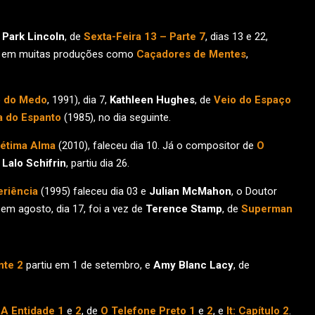
 Park Lincoln
, de
Sexta-Feira 13 – Parte 7
, dias 13 e 22,
ve em muitas produções como
Caçadores de Mentes
,
 do Medo
, 1991), dia 7,
Kathleen Hughes
, de
Veio do Espaço
a do Espanto
(1985), no dia seguinte.
étima Alma
(2010), faleceu dia 10. Já o compositor de
O
,
Lalo Schifrin
, partiu dia 26.
eriência
(1995) faleceu dia 03 e
Julian McMahon
, o Doutor
 em agosto, dia 17, foi a vez de
Terence Stamp
, de
Superman
nte 2
partiu em 1 de setembro, e
Amy Blanc Lacy
, de
e
A Entidade 1
e
2
, de
O Telefone Preto 1
e
2
, e
It: Capítulo 2
.