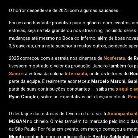
O horror despede-se de 2025 com algumas saudades.
Foi um ano bastante produtivo para o gênero, com eventos, ac
estreias, seja na tela grande ou nos streaming, incluindo série
mudanças até mesmo no Boca do Inferno, além de boas novas
3,5 caveiras, uma nota superior a muitos outros, perdendo ap
2025 começou com a estreia nos cinemas de
Nosferatu
, de
R
tivessem mostrado o valor da produção. Janeiro também foi 
Saco
e a estreia da coluna
Infernauta
, onde os leitores do
Boc
parte da equipe. E realmente aconteceu:
Marcelo Marchi
,
Gabi
partir de suas contribuições constantes — saiba mais
aqui
e
aq
Ryan Coogler
, sobre as expectativas pelo lançamento de
Pec
O destaque das estreias de fevereiro foi o sci-fi
Acompanhante
M3GAN
no chinelo. O mês também foi marcado pelo início das
de São Paulo. Por falar em evento, em março começou a mos
Mundo
contando com a participação de
Beatriz Saldanha
,
La