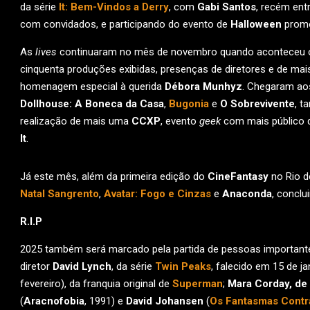
da série
It: Bem-Vindos a Derry
, com
Gabi Santos
, recém ent
com convidados, e participando do evento de
Halloween
promo
As
lives
continuaram no mês de novembro quando aconteceu
cinquenta produções exibidas, presenças de diretores e de m
homenagem especial à querida
Débora Munhyz
. Chegaram a
Dollhouse: A Boneca da Casa
,
Bugonia
e
O Sobrevivente
, t
realização de mais uma
CCXP
, evento
geek
com mais público d
It
.
Já este mês, além da primeira edição do
CineFantasy
no Rio d
Natal Sangrento
,
Avatar: Fogo e Cinzas
e
Anaconda
, concl
R.I.P
2025 também será marcado pela partida de pessoas important
diretor
David Lynch
, da série
Twin Peaks
, falecido em 15 de j
fevereiro), da franquia original de
Superman
;
Mara Corday, de
(
Aracnofobia
, 1991) e
David Johansen
(
Os Fantasmas Cont