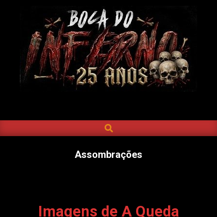
Skip
to
content
BOCA
DO
SEARCH
Primary
INFERNO
Navigation
Menu
Assombrações
Imagens de A Queda