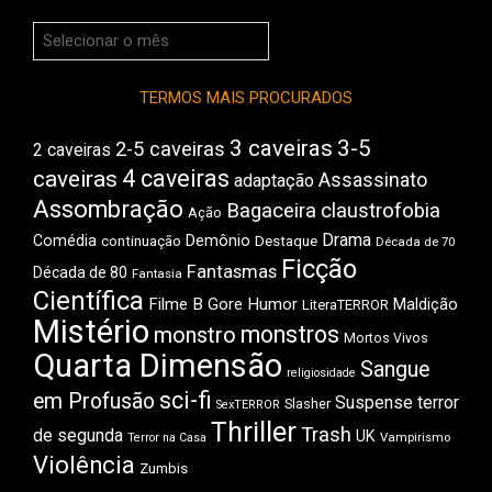
Arquivos
do
Boca
TERMOS MAIS PROCURADOS
3 caveiras
3-5
2-5 caveiras
2 caveiras
4 caveiras
caveiras
Assassinato
adaptação
Assombração
Bagaceira
claustrofobia
Ação
Drama
Comédia
Demônio
Destaque
continuação
Década de 70
Ficção
Fantasmas
Década de 80
Fantasia
Científica
Filme B
Gore
Humor
Maldição
LiteraTERROR
Mistério
monstros
monstro
Mortos Vivos
Quarta Dimensão
Sangue
religiosidade
sci-fi
em Profusão
Suspense
terror
Slasher
SexTERROR
Thriller
Trash
de segunda
UK
Vampirismo
Terror na Casa
Violência
Zumbis