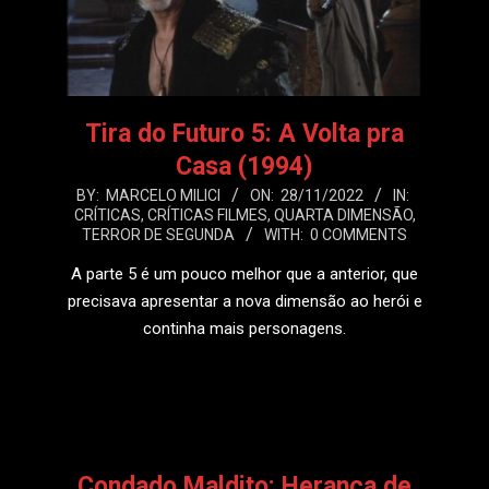
Tira do Futuro 5: A Volta pra
Casa (1994)
2022-
BY:
MARCELO MILICI
ON:
28/11/2022
IN:
CRÍTICAS
,
CRÍTICAS FILMES
,
QUARTA DIMENSÃO
,
11-
TERROR DE SEGUNDA
WITH:
0 COMMENTS
28
A parte 5 é um pouco melhor que a anterior, que
precisava apresentar a nova dimensão ao herói e
continha mais personagens.
LEIA MAIS
Condado Maldito: Herança de