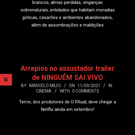
brancos, almas perdidas, vinganças
sobrenaturais, entidades que habitam moradias
góticas, casarões e ambientes abandonados,
além de assombrações e maldições
LEIA MAIS
Arrepios no assustador trailer
de NINGUÉM SAI VIVO
2021-
BY:
MARCELO MILICI
ON:
11/09/2021
IN:
CINEMA
WITH:
0 COMMENTS
09-
11
Terror, dos produtores de O RItual, deve chegar a
Netflix ainda em setembro!
LEIA MAIS