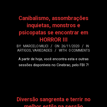
Canibalismo, assombrações
inquietas, monstros e
psicopatas se encontrar em
HORROR III
2020-
BY:
MARCELO MILICI
ON:
26/11/2020
IN:
ARTIGOS
,
VARIEDADES
WITH:
0 COMMENTS
11-
26
A partir de hoje, você encontra esta e outras
sessões disponíveis no Cinebrac, pelo FBI 7!
LEIA MAIS
Diversão sangrenta e terrir no
melhor estilo na sessão