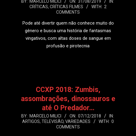
2019-
BY:
MARCELO MILICI
ON:
31/08/2019
IN:
CRÍTICAS
,
CRÍTICAS FILMES
WITH:
2
08-
COMMENTS
31
Pode até divertir quem não conhece muito do
gênero e busca uma história de fantasmas
vingativos, com altas doses de sangue em
profusão e pirotecnia
LEIA MAIS
CCXP 2018: Zumbis,
assombrações, dinossauros e
até O Predador…
2018-
BY:
MARCELO MILICI
ON:
07/12/2018
IN:
ARTIGOS
,
TELEVISÃO
,
VARIEDADES
WITH:
0
12-
COMMENTS
07