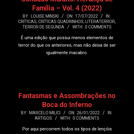
Família – Vol. 4 (2022)
2022-
BY:
LOUISE MINSKI
ON:
17/07/2022
IN:
CRÍTICAS
,
CRÍTICAS QUADRINHOS
,
LITERATERROR
,
07-
TERROR DE SEGUNDA
WITH:
0 COMMENTS
17
É uma edição que possui menos elementos de
terror do que os anteriores, mas não deixa de ser
igualmente macabro.
LEIA MAIS
Fantasmas e Assombrações no
Boca do Inferno
2022-
BY:
MARCELO MILICI
ON:
26/01/2022
IN:
ARTIGOS
WITH:
0 COMMENTS
01-
26
Por aqui percorrem todos os tipos de lençóis