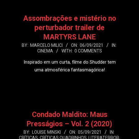
Assombrações e mistério no
perturbador trailer de
MARTYRS LANE
2021-
BY:
MARCELO MILICI
ON:
06/09/2021
IN:
CINEMA
WITH:
0 COMMENTS
09-
06
Inspirado em um curta, filme do Shudder tem
uma atmosférica fantasmagórica!
LEIA MAIS
Condado Maldito: Maus
Presságios – Vol. 2 (2020)
2021-
BY:
LOUISE MINSKI
ON:
05/09/2021
IN:
CRÍTICAS
,
CRÍTICAS QUADRINHOS
,
LITERATERROR
,