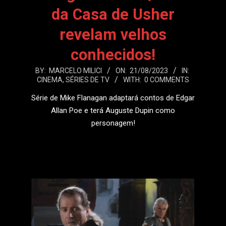
da Casa de Usher
revelam velhos
conhecidos!
2023-
BY:
MARCELO MILICI
ON:
21/08/2023
IN:
CINEMA
,
SÉRIES DE TV
WITH:
0 COMMENTS
08-
21
Série de Mike Flanagan adaptará contos de Edgar
Allan Poe e terá Auguste Dupin como
personagem!
LEIA MAIS