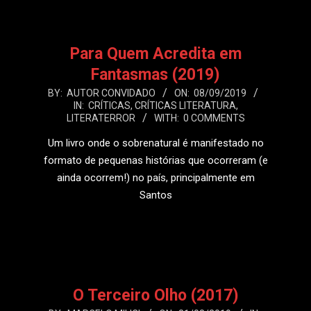
Para Quem Acredita em
Fantasmas (2019)
2019-
BY:
AUTOR CONVIDADO
ON:
08/09/2019
IN:
CRÍTICAS
,
CRÍTICAS LITERATURA
,
09-
LITERATERROR
WITH:
0 COMMENTS
08
Um livro onde o sobrenatural é manifestado no
formato de pequenas histórias que ocorreram (e
ainda ocorrem!) no país, principalmente em
Santos
LEIA MAIS
O Terceiro Olho (2017)