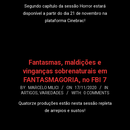
18
Segundo capítulo da sessão Horror estará
disponível a partir do dia 21 de novembro na
plataforma Cinebrac!
LEIA MAIS
Fantasmas, maldições e
vinganças sobrenaturais em
FANTASMAGORIA, no FBI 7
2020-
BY:
MARCELO MILICI
ON:
17/11/2020
IN:
ARTIGOS
,
VARIEDADES
WITH:
0 COMMENTS
11-
17
Quatorze produções estão nesta sessão repleta
de arrepios e sustos!
LEIA MAIS