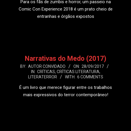
Para os fãs de zumbis e horror, um passeio na
Comic Con Experience 2018 é um prato cheio de
entranhas e órgãos expostos
LEIA MAIS
Narrativas do Medo (2017)
2017-
BY:
AUTOR CONVIDADO
ON:
28/09/2017
IN:
CRÍTICAS
,
CRÍTICAS LITERATURA
,
09-
LITERATERROR
WITH:
6 COMMENTS
28
É um livro que merece figurar entre os trabalhos
mais expressivos do terror contemporâneo!
LEIA MAIS