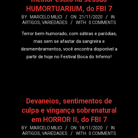
HUMORTUARIUM, do FBI 7
2020-
BY:
MARCELO MILICI
ON:
21/11/2020
IN:
ARTIGOS
,
VARIEDADES
WITH:
0 COMMENTS
11-
21
Terror bem-humorado, com sátiras e paródias,
mas sem se afastar da sangreira e
desmembramentos, você encontra disponível a
partir de hoje no Festival Boca do Inferno!
LEIA MAIS
Devaneios, sentimentos de
culpa e vingança sobrenatural
em HORROR II, do FBI 7
2020-
BY:
MARCELO MILICI
ON:
18/11/2020
IN:
ARTIGOS
,
VARIEDADES
WITH:
0 COMMENTS
11-