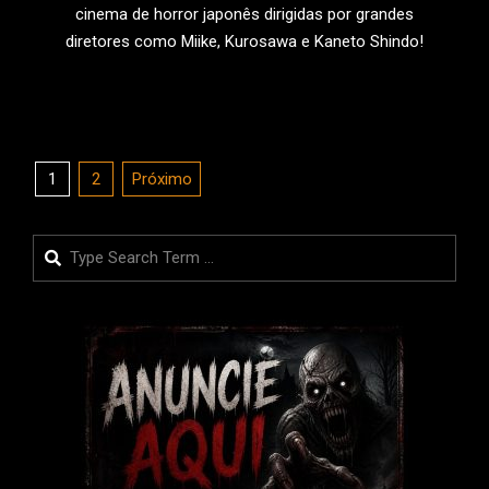
cinema de horror japonês dirigidas por grandes
diretores como Miike, Kurosawa e Kaneto Shindo!
LEIA MAIS
Paginação
1
2
Próximo
de
posts
Search