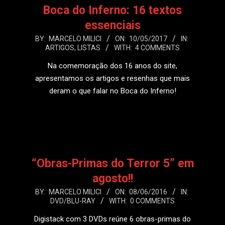
Boca do Inferno: 16 textos
essenciais
2017-
BY:
MARCELO MILICI
ON:
10/05/2017
IN:
ARTIGOS
,
LISTAS
WITH:
4 COMMENTS
05-
10
Na comemoração dos 16 anos do site,
apresentamos os artigos e resenhas que mais
deram o que falar no Boca do Inferno!
LEIA MAIS
“Obras-Primas do Terror 5” em
agosto!!
2016-
BY:
MARCELO MILICI
ON:
08/06/2016
IN:
DVD/BLU-RAY
WITH:
0 COMMENTS
06-
08
Digistack com 3 DVDs reúne 6 obras-primas do