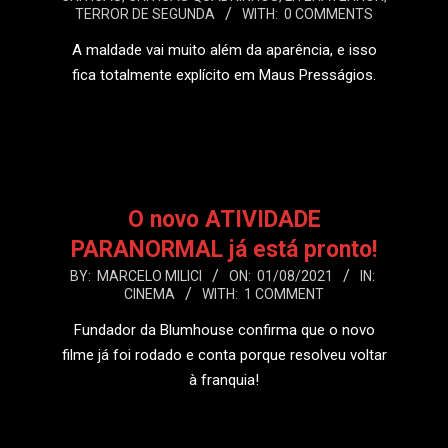
09-
TERROR DE SEGUNDA
WITH:
0 COMMENTS
05
A maldade vai muito além da aparência, e isso
fica totalmente explícito em Maus Presságios.
LEIA MAIS
O novo ATIVIDADE
PARANORMAL já está pronto!
2021-
BY:
MARCELO MILICI
ON:
01/08/2021
IN:
CINEMA
WITH:
1 COMMENT
08-
01
Fundador da Blumhouse confirma que o novo
filme já foi rodado e conta porque resolveu voltar
à franquia!
LEIA MAIS