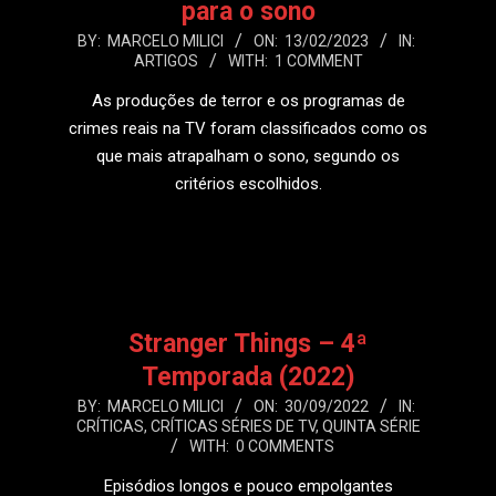
para o sono
2023-
BY:
MARCELO MILICI
ON:
13/02/2023
IN:
ARTIGOS
WITH:
1 COMMENT
02-
13
As produções de terror e os programas de
crimes reais na TV foram classificados como os
que mais atrapalham o sono, segundo os
critérios escolhidos.
LEIA MAIS
Stranger Things – 4ª
Temporada (2022)
2022-
BY:
MARCELO MILICI
ON:
30/09/2022
IN:
CRÍTICAS
,
CRÍTICAS SÉRIES DE TV
,
QUINTA SÉRIE
09-
WITH:
0 COMMENTS
30
Episódios longos e pouco empolgantes