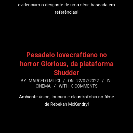
evidenciam o desgaste de uma série baseada em
referências!
LEIA MAIS
Pesadelo lovecraftiano no
horror Glorious, da plataforma
Shudder
2022-
BY:
MARCELO MILICI
ON:
22/07/2022
IN:
CINEMA
WITH:
0 COMMENTS
07-
22
Ambiente único, loucura e claustrofobia no filme
de Rebekah McKendry!
LEIA MAIS