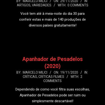
2020-
BY:
MARCELO MILICI
ON:
29/11/2020
IN:
ARTIGOS
,
VARIEDADES
WITH:
0 COMMENTS
11-
29
Você tem até à meia-noite do dia 30 para
conferir estas e mais de 140 produções de
diversos países gratuitamente!
LEIA MAIS
Apanhador de Pesadelos
(2020)
2020-
BY:
MARCELO MILICI
ON:
19/11/2020
IN:
CRÍTICAS
,
CRÍTICAS FILMES
WITH:
2
11-
COMMENTS
19
Dependendo de como você filtra suas escolhas,
Apanhador de Pesadelos pode ser ruim ou
simplesmente descartável!