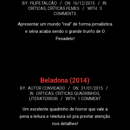
2015-
BY:
FILIPE FALCÃO
ON:
16/12/2015
IN:
CRÍTICAS
,
CRÍTICAS FILMES
WITH:
3
12-
COMMENTS
16
Apresentar um mundo “real” de forma jornalística
e séria acaba sendo o grande trunfo de O
Pesadelo!
LEIA MAIS
Beladona (2014)
2015-
BY:
AUTOR CONVIDADO
ON:
31/01/2015
IN:
CRÍTICAS
,
CRÍTICAS QUADRINHOS
,
01-
LITERATERROR
WITH:
1 COMMENT
31
Um excelente quadrinho de horror que vale a
pena a leitura e releitura só pra prestar atenção
nos detalhes!