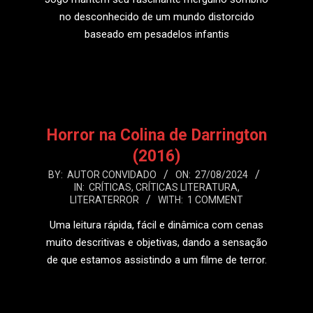
no desconhecido de um mundo distorcido
baseado em pesadelos infantis
LEIA MAIS
Horror na Colina de Darrington
(2016)
2024-
BY:
AUTOR CONVIDADO
ON:
27/08/2024
IN:
CRÍTICAS
,
CRÍTICAS LITERATURA
,
08-
LITERATERROR
WITH:
1 COMMENT
27
Uma leitura rápida, fácil e dinâmica com cenas
muito descritivas e objetivas, dando a sensação
de que estamos assistindo a um filme de terror.
LEIA MAIS