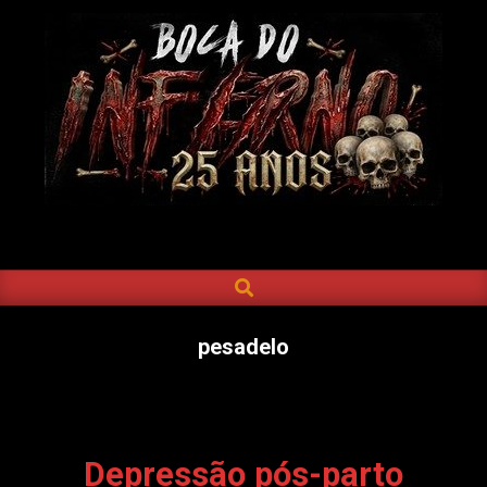
Skip
to
content
BOCA
DO
SEARCH
Primary
INFERNO
Navigation
Menu
pesadelo
Depressão pós-parto