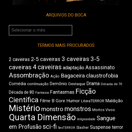
ARQUIVOS DO BOCA
Arquivos
do
Boca
TERMOS MAIS PROCURADOS
3 caveiras
3-5
2-5 caveiras
2 caveiras
4 caveiras
caveiras
Assassinato
adaptação
Assombração
Bagaceira
claustrofobia
Ação
Drama
Comédia
Demônio
Destaque
continuação
Década de 70
Ficção
Fantasmas
Década de 80
Fantasia
Científica
Filme B
Gore
Humor
Maldição
LiteraTERROR
Mistério
monstros
monstro
Mortos Vivos
Quarta Dimensão
Sangue
religiosidade
sci-fi
em Profusão
Suspense
terror
Slasher
SexTERROR