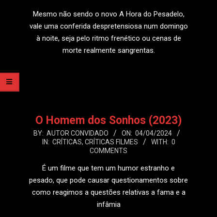
13
Mesmo não sendo o novo A Hora do Pesadelo,
vale uma conferida despretensiosa num domingo
à noite, seja pelo ritmo frenético ou cenas de
morte realmente sangrentas.
LEIA MAIS
O Homem dos Sonhos (2023)
2024-
BY:
AUTOR CONVIDADO
ON:
04/04/2024
IN:
CRÍTICAS
,
CRÍTICAS FILMES
WITH:
0
04-
COMMENTS
04
É um filme que tem um humor estranho e
pesado, que pode causar questionamentos sobre
como reagimos a questões relativas a fama e a
infâmia