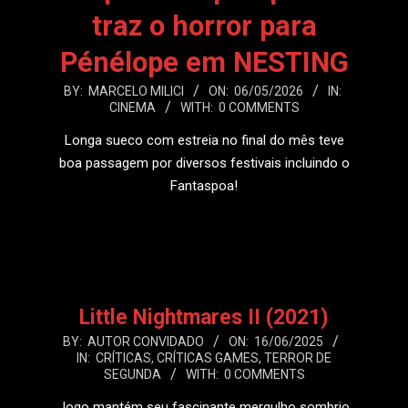
traz o horror para
Pénélope em NESTING
2026-
BY:
MARCELO MILICI
ON:
06/05/2026
IN:
CINEMA
WITH:
0 COMMENTS
05-
06
Longa sueco com estreia no final do mês teve
boa passagem por diversos festivais incluindo o
Fantaspoa!
LEIA MAIS
Little Nightmares II (2021)
2025-
BY:
AUTOR CONVIDADO
ON:
16/06/2025
IN:
CRÍTICAS
,
CRÍTICAS GAMES
,
TERROR DE
06-
SEGUNDA
WITH:
0 COMMENTS
16
Jogo mantém seu fascinante mergulho sombrio