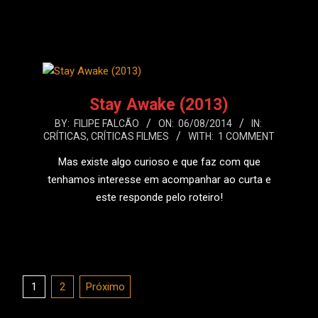
LEIA MAIS
Stay Awake (2013)
2014-
BY:
FILIPE FALCÃO
ON:
06/08/2014
IN:
CRÍTICAS
,
CRÍTICAS FILMES
WITH:
1 COMMENT
08-
06
Mas existe algo curioso e que faz com que
tenhamos interesse em acompanhar ao curta e
este responde pelo roteiro!
LEIA MAIS
Paginação
1
2
Próximo
de