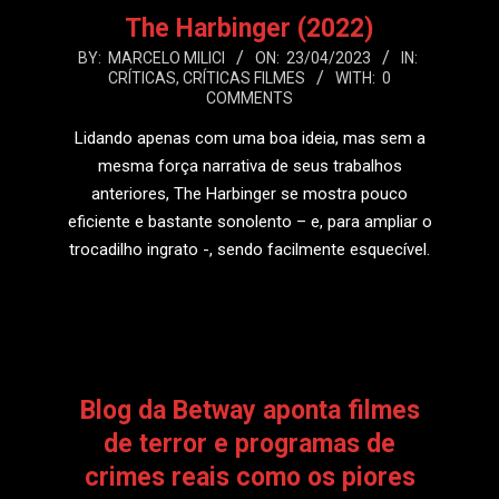
The Harbinger (2022)
2023-
BY:
MARCELO MILICI
ON:
23/04/2023
IN:
CRÍTICAS
,
CRÍTICAS FILMES
WITH:
0
04-
COMMENTS
23
Lidando apenas com uma boa ideia, mas sem a
mesma força narrativa de seus trabalhos
anteriores, The Harbinger se mostra pouco
eficiente e bastante sonolento – e, para ampliar o
trocadilho ingrato -, sendo facilmente esquecível.
LEIA MAIS
Blog da Betway aponta filmes
de terror e programas de
crimes reais como os piores