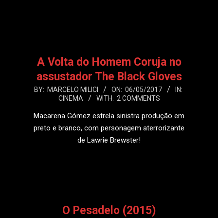
LEIA MAIS
A Volta do Homem Coruja no
assustador The Black Gloves
2017-
BY:
MARCELO MILICI
ON:
06/05/2017
IN:
CINEMA
WITH:
2 COMMENTS
05-
06
Macarena Gómez estrela sinistra produção em
preto e branco, com personagem aterrorizante
de Lawrie Brewster!
LEIA MAIS
O Pesadelo (2015)