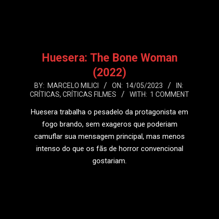
LEIA MAIS
Huesera: The Bone Woman
(2022)
2023-
BY:
MARCELO MILICI
ON:
14/05/2023
IN:
CRÍTICAS
,
CRÍTICAS FILMES
WITH:
1 COMMENT
05-
14
Huesera trabalha o pesadelo da protagonista em
fogo brando, sem exageros que poderiam
camuflar sua mensagem principal, mas menos
intenso do que os fãs de horror convencional
gostariam.
LEIA MAIS