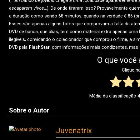
(…
um bando de jovens chega a uma localidade aparentemente 
escaparem vivos
…). De onde tiraram isso? Provavelmente quem
a duração como sendo 68 minutos, quando na verdade é 86 (pro
Esses são apenas alguns fatos que comprovam a falta de aten
DVD de banca, que aliás, tem como material extra apenas uma b
ilegíveis, convidando o colecionador que comprou o filme, a si
DVD pela
FlashStar
, com informações mais condizentes, mas 
O que você 
Clique n
Média da classificação
4
Sobre o Autor
Juvenatrix