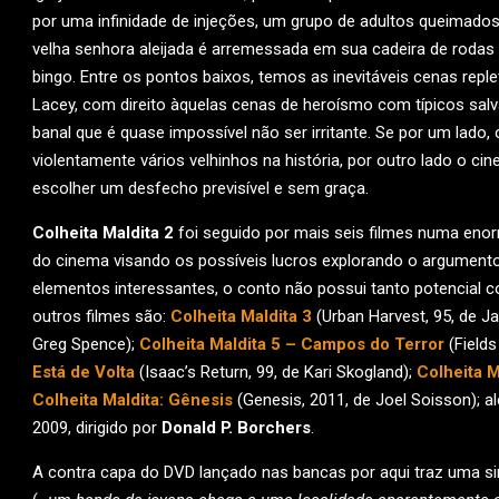
por uma infinidade de injeções, um grupo de adultos queimado
velha senhora aleijada é arremessada em sua cadeira de roda
bingo. Entre os pontos baixos, temos as inevitáveis cenas rep
Lacey, com direito àquelas cenas de heroísmo com típicos salva
banal que é quase impossível não ser irritante. Se por um lado, 
violentamente vários velhinhos na história, por outro lado o
escolher um desfecho previsível e sem graça.
Colheita Maldita 2
foi seguido por mais seis filmes numa enorm
do cinema visando os possíveis lucros explorando o argumento
elementos interessantes, o conto não possui tanto potencial c
outros filmes são:
Colheita Maldita 3
(Urban Harvest, 95, de Ja
Greg Spence);
Colheita Maldita 5 – Campos do Terror
(Fields
Está de Volta
(Isaac’s Return, 99, de Kari Skogland);
Colheita M
Colheita Maldita: Gênesis
(Genesis, 2011, de Joel Soisson); 
2009, dirigido por
Donald P. Borchers
.
A contra capa do DVD lançado nas bancas por aqui traz uma sin