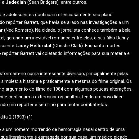
) e
Jedediah
(Sean Bridgers), entre outros.
as e adolescentes continuam silenciosamente seu plano
o repórter Garrett, que havia se aliado nas investigações a um
ar
(Ned Romero). Na cidade, o jornalista conhece também a bela
el, gerando um inevitável romance entre eles, e seu filho Danny
escente
Lacey Hellerstat
(Christie Clark). Enquanto mortes
repórter Garrett vai coletando informações para sua matéria e
ansformam-no numa interessante diversão, principalmente pelas
simples: a história é praticamente a mesma do filme original. Os
smo argumento do filme de 1984 com algumas poucas alterações,
onde continuam a exterminar os adultos, tendo um novo líder
indo um repórter e seu filho para tentar combatê-los.
ito a um homem morrendo de hemorragia nasal dentro de uma
 que literalmente é esmagada por sua casa, um médico picado