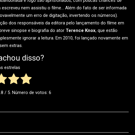
abandonada e logo são aprisionados, com poucas chances de
 escreveu nem assistiu o filme… Além do fato de ser informada
vavelmente um erro de digitação, invertendo os números).
ção dos responsáveis da editora pelo lançamento do filme em
reve sinopse e biografia do ator
Terence Knox
, que estão
mplesmente ignorar a leitura. Em 2010, foi lançado novamente em
sem extras.
achou disso?
as estrelas
.8
/ 5. Número de votos:
6