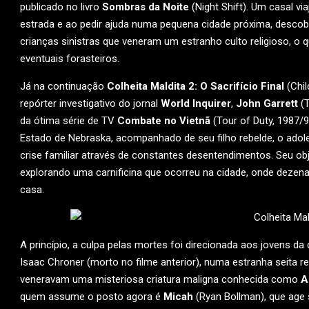
publicado no livro
Sombras da Noite
(Night Shift). Um casal v
estrada e ao pedir ajuda numa pequena cidade próxima, descob
crianças sinistras que veneram um estranho culto religioso, o q
eventuais forasteiros.
Já na continuação
Colheita Maldita 2: O Sacrifício Final
(Chil
repórter investigativo do jornal
World Inquirer
,
John Garrett
(T
da ótima série de TV
Combate no Vietnã
(Tour of Duty, 1987/9
Estado de Nebraska, acompanhado de seu filho rebelde, o ado
crise familiar através de constantes desentendimentos. Seu obj
explorando uma carnificina que ocorreu na cidade, onde deze
casa.
A princípio, a culpa pelas mortes foi direcionada aos jovens da
Isaac Chroner (morto no filme anterior), numa estranha seita re
veneravam uma misteriosa criatura maligna conhecida como
A
quem assume o posto agora é
Micah
(Ryan Bollman), que age 