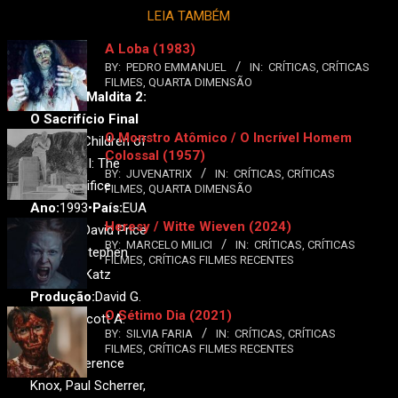
LEIA TAMBÉM
A Loba (1983)
BY:
PEDRO EMMANUEL
IN:
CRÍTICAS
,
CRÍTICAS
FILMES
,
QUARTA DIMENSÃO
Colheita Maldita 2:
O Sacrifício Final
O Monstro Atômico / O Incrível Homem
Original:
Children of
Colossal (1957)
the Corn II: The
BY:
JUVENATRIX
IN:
CRÍTICAS
,
CRÍTICAS
Final Sacrifice
FILMES
,
QUARTA DIMENSÃO
Ano:
1993•
País:
EUA
Heresy / Witte Wieven (2024)
Direção:
David Price
BY:
MARCELO MILICI
IN:
CRÍTICAS
,
CRÍTICAS
Roteiro:
Stephen
FILMES
,
CRÍTICAS FILMES RECENTES
King, A L Katz
Produção:
David G.
O Sétimo Dia (2021)
Stanley, Scott A.
BY:
SILVIA FARIA
IN:
CRÍTICAS
,
CRÍTICAS
Stone
FILMES
,
CRÍTICAS FILMES RECENTES
Elenco:
Terence
Knox, Paul Scherrer,