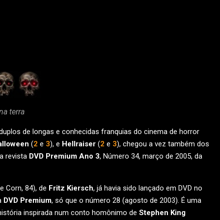
a terra
duplos de longas e conhecidas franquias do cinema de horror
alloween
(
2
e
3
), e
Hellraiser
(
2
e
3
), chegou a vez também dos
na revista
DVD Premium Ano 3
, Número 34, março de 2005, da
he Corn, 84), de
Fritz Kiersch
, já havia sido lançado em DVD no
a
DVD Premium
, só que o número 28 (agosto de 2003). É uma
história inspirada num conto homônimo de
Stephen King