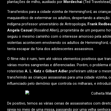
plantações de milho, auxiliado por
Mordechai
(Ted Travelstead
Transferidos para a cidade vizinha de Hemmingford, as crianç
maquiavélico de exterminar os adultos, despertando a atenção d
indígena professor universitário de Antropologia,
Frank Redbe
Angela Casual
(Rosalind Allen), proprietária de um pequeno hot
seguiu o mesmo caminho com o interesse amoroso pela adol
violentas acontecem envolvendo os adultos de Hemmingford, o 
tenta escapar da fúria dos adolescentes assassinos.
O filme não é ruim, tem até vários elementos positivos que tr
várias mortes sangrentas e diferenciadas. Porém, o problema é 
roteiristas
A. L. Katz
e
Gilbert Adler
preferiram utilizar o me
transferindo as crianças assassinas para uma cidade vizinha, 
influenciado pelo demônio que controla os milharais, e introduz
De positivo, temos as várias cenas de assassinatos com dire
igreja no meio de uma missa, passando por uma velha senhora