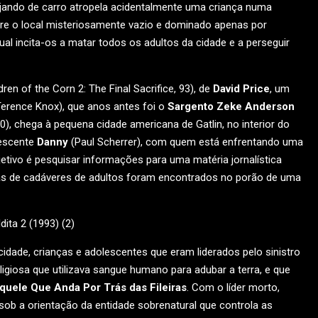
iajando de carro atropela acidentalmente uma criança numa
re o local misteriosamente vazio e dominado apenas por
ual incita-os a matar todos os adultos da cidade e a perseguir
dren of the Corn 2: The Final Sacrifice, 93), de
David Price
, um
erence Knox), que anos antes foi o
Sargento Zeke Anderson
0), chega à pequena cidade americana de Gatlin, no interior do
lescente
Danny
(Paul Scherrer), com quem está enfrentando uma
etivo é pesquisar informações para uma matéria jornalística
nas de cadáveres de adultos foram encontrados no porão de uma
 cidade, crianças e adolescentes que eram liderados pelo sinistro
ligiosa que utilizava sangue humano para adubar a terra, e que
quele Que Anda Por Trás das Fileiras
. Com o líder morto,
sob a orientação da entidade sobrenatural que controla as