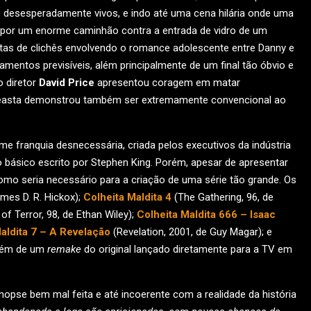
s desesperadamente vivos, e indo até uma cena hilária onde uma
s por um enorme caminhão contra a entrada de vidro de um
letas de clichês envolvendo o romance adolescente entre Danny e
mentos previsíveis, além principalmente de um final tão óbvio e
o diretor
David Price
apresentou coragem em matar
 cineasta demonstrou também ser extremamente convencional ao
e franquia desnecessária, criada pelos executivos da indústria
 básico escrito por Stephen King. Porém, apesar de apresentar
omo seria necessário para a criação de uma série tão grande. Os
mes D. R. Hickox);
Colheita Maldita 4
(The Gathering, 96, de
 of Terror, 98, de Ethan Wiley);
Colheita Maldita 666 – Isaac
aldita 7 – A Revelação
(Revelation, 2001, de Guy Magar); e
além de um
remake
do original lançado diretamente para a TV em
opse bem mal feita e até incoerente com a realidade da história