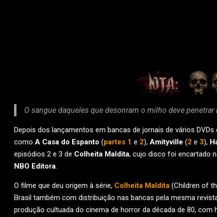
O sangue daqueles que desonram o milho deve penetrar n
Depois dos lançamentos em bancas de jornais de vários DVDs 
como
A Casa do Espanto
(
partes 1
e
2
),
Amityville
(
2
e
3
),
H
episódios 2 e 3 de
Colheita Maldita
, cujo disco foi encartado 
NBO Editora
.
O filme que deu origem à série,
Colheita Maldita
(Children of t
Brasil também com distribuição nas bancas pela mesma revist
produção cultuada do cinema de horror da década de 80, com 