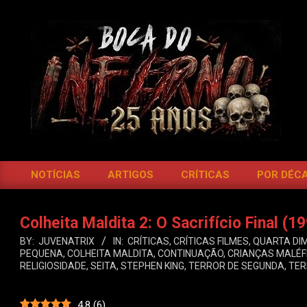
Skip
to
content
BOCA
DO
NOTÍCIAS
ARTIGOS
CRÍTICAS
POR DÉC
Primary
INFERNO
Navigation
Menu
Colheita Maldita 2: O Sacrifício Final (1
BY:
JUVENATRIX
IN:
CRÍTICAS
,
CRÍTICAS FILMES
,
QUARTA DI
PEQUENA
,
COLHEITA MALDITA
,
CONTINUAÇÃO
,
CRIANÇAS MALÉF
RELIGIOSIDADE
,
SEITA
,
STEPHEN KING
,
TERROR DE SEGUNDA
,
TER
4.8
(
6
)