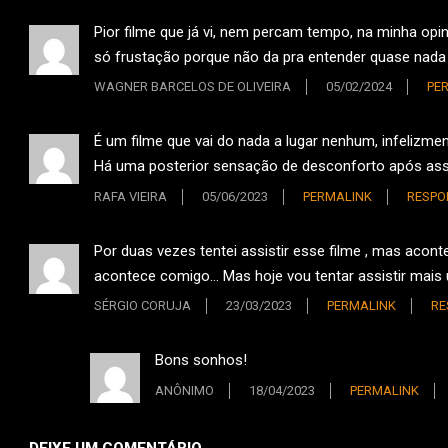
Pior filme que já vi, nem percam tempo, na minha op
só frustação porque não da pra entender quase nada
WAGNER BARCELOS DE OLIVEIRA
05/02/2024
PE
É um filme que vai do nada a lugar nenhum, infelizme
Há uma posterior sensação de desconforto após assis
RAFA VIEIRA
05/06/2023
PERMALINK
RESPO
Por duas vezes tentei assistir esse filme , mas ac
acontece comigo… Mas hoje vou tentar assistir mais
SÉRGIO CORUJA
23/03/2023
PERMALINK
RE
Bons sonhos!
ANÔNIMO
18/04/2023
PERMALINK
DEIXE UM COMENTÁRIO