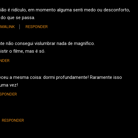
inião é ridículo, em momento alguma senti medo ou desconforto,
 do que se passa.
RMALINK
RESPONDER
nte não consegui vislumbrar nada de magnífico.
tir o filme, mas é só.
NDER
onteceu a mesma coisa: dormi profundamente! Raramente isso
 uma vez!
SPONDER
RESPONDER