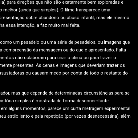
ncia) para direções que não são exatamente bem exploradas e
 melhor (ainda que simples). O filme transparece uma
epresentação sobre abandono ou abuso infantil, mas ele mesmo
a essa intenção, a faz muito mal feita.
ia) como um pesadelo ou uma série de pesadelos, ou imagens que
s a compreensão da mensagem ou do que é apresentado. Falta
ntos não colaboram para criar o clima ou para trazer o
ente presentes. As cenas e imagens que deveriam trazer os
ssustadoras ou causam medo por conta de todo o restante do
tador, mas que depende de determinadas circunstâncias para se
história simples é mostrada de forma desconcertante
as, em alguns momentos, parece um curta metragem experimental
eu estilo lento e pela repetição (por vezes desnecessária), além