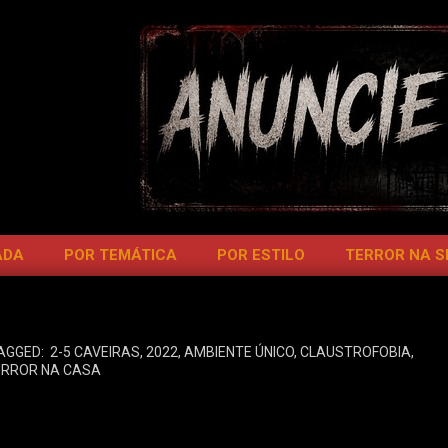
ADA
POR TEMÁTICA
POR ESTILO
TERROR NA 
AGGED:
2-5 CAVEIRAS
,
2022
,
AMBIENTE ÚNICO
,
CLAUSTROFOBIA
,
ERROR NA CASA