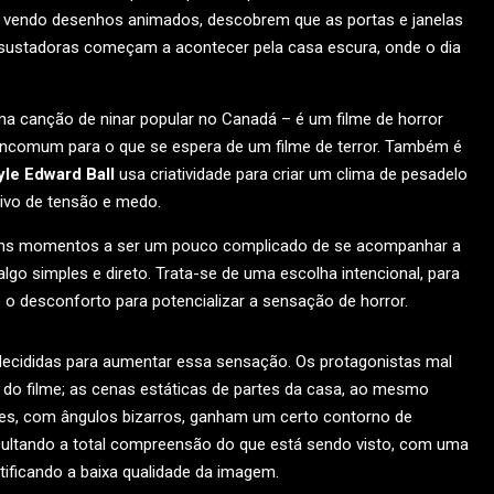
e vendo desenhos animados, descobrem que as portas e janelas
sustadoras começam a acontecer pela casa escura, onde o dia
a canção de ninar popular no Canadá – é um filme de horror
o incomum para o que se espera de um filme de terror. Também é
yle Edward Ball
usa criatividade para criar um clima de pesadelo
ivo de tensão e medo.
lguns momentos a ser um pouco complicado de se acompanhar a
algo simples e direto. Trata-se de uma escolha intencional, para
 o desconforto para potencializar a sensação de horror.
decididas para aumentar essa sensação. Os protagonistas mal
 do filme; as cenas estáticas de partes da casa, ao mesmo
es, com ângulos bizarros, ganham um certo contorno de
icultando a total compreensão do que está sendo visto, com uma
stificando a baixa qualidade da imagem.