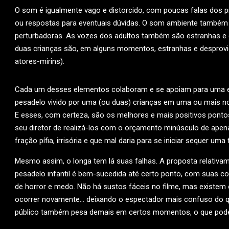
O som é igualmente vago e distorcido, com poucas falas dos 
ou respostas para eventuais dúvidas. O som ambiente também os
perturbadoras. As vozes dos adultos também são estranhas 
duas crianças são, em alguns momentos, estranhas e desprovid
atores-mirins).
Cada um desses elementos colaboram e se apoiam para uma exp
pesadelo vivido por uma (ou duas) crianças em uma ou mais no
E esses, com certeza, são os melhores e mais positivos pont
seu diretor de realizá-los com o orçamento minúsculo de apena
fração pífia, irrisória e que mal daria para se iniciar sequer 
Mesmo assim, o longa tem lá suas falhas. A proposta relativam
pesadelo infantil é bem-sucedida até certo ponto, com suas c
de horror e medo. Não há sustos fáceis no filme, mas existem
ocorrer novamente… deixando o espectador mais confuso do q
público também pesa demais em certos momentos, o que pode 