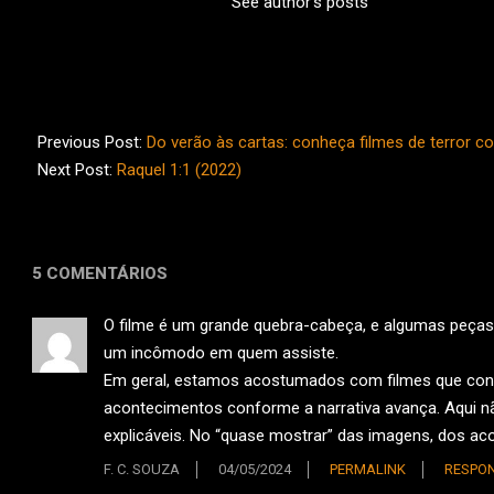
See author's posts
2023-
03-
Previous Post:
Do verão às cartas: conheça filmes de terror c
23
Next Post:
Raquel 1:1 (2022)
5 COMENTÁRIOS
O filme é um grande quebra-cabeça, e algumas peças
um incômodo em quem assiste.
Em geral, estamos acostumados com filmes que cont
acontecimentos conforme a narrativa avança. Aqui 
explicáveis. No “quase mostrar” das imagens, dos ac
F. C. SOUZA
04/05/2024
PERMALINK
RESPO