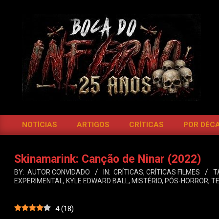
Skip
to
content
BOCA
DO
NOTÍCIAS
ARTIGOS
CRÍTICAS
POR DÉC
Primary
INFERNO
Navigation
Menu
Skinamarink: Canção de Ninar (2022)
BY:
AUTOR CONVIDADO
IN:
CRÍTICAS
,
CRÍTICAS FILMES
T
EXPERIMENTAL
,
KYLE EDWARD BALL
,
MISTÉRIO
,
PÓS-HORROR
,
T
4
(
18
)