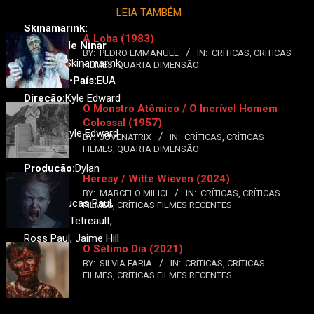
LEIA TAMBÉM
Skinamarink:
A Loba (1983)
Canção de Ninar
BY:
PEDRO EMMANUEL
IN:
CRÍTICAS
,
CRÍTICAS
Original:
Skinamarink
FILMES
,
QUARTA DIMENSÃO
Ano:
2022•
País:
EUA
Direção:
Kyle Edward
O Monstro Atômico / O Incrível Homem
Ball
Colossal (1957)
Roteiro:
Kyle Edward
BY:
JUVENATRIX
IN:
CRÍTICAS
,
CRÍTICAS
FILMES
,
QUARTA DIMENSÃO
Ball
Produção:
Dylan
Heresy / Witte Wieven (2024)
Pearce
BY:
MARCELO MILICI
IN:
CRÍTICAS
,
CRÍTICAS
Elenco:
Lucas Paul,
FILMES
,
CRÍTICAS FILMES RECENTES
Dali Rose Tetreault,
Ross Paul, Jaime Hill
O Sétimo Dia (2021)
BY:
SILVIA FARIA
IN:
CRÍTICAS
,
CRÍTICAS
FILMES
,
CRÍTICAS FILMES RECENTES