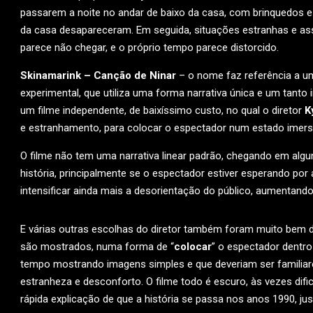
passarem a noite no andar de baixo da casa, com brinquedos 
da casa desapareceram. Em seguida, situações estranhas e as
parece não chegar, e o próprio tempo parece distorcido.
Skinamarink – Canção de Ninar
– o nome faz referência a um
experimental, que utiliza uma forma narrativa única e um tant
um filme independente, de baixíssimo custo, no qual o diretor
K
e estranhamento, para colocar o espectador num estado imers
O filme não tem uma narrativa linear padrão, chegando em a
história, principalmente se o espectador estiver esperando por 
intensificar ainda mais a desorientação do público, aumentando
E várias outras escolhas do diretor também foram muito bem 
são mostrados, numa forma de “
colocar
” o espectador dentro
tempo mostrando imagens simples e que deveriam ser familiar
estranheza e desconforto. O filme todo é escuro, às vezes dif
rápida explicação de que a história se passa nos anos 1990, ju