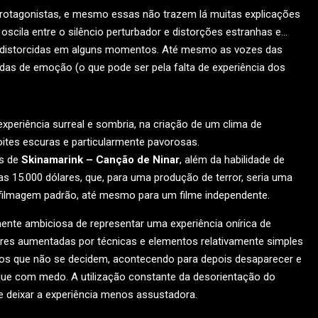
protagonistas, e mesmo essas não trazem lá muitas explicações
cila entre o silêncio perturbador e distorções estranhas e…
e distorcidas em alguns momentos. Até mesmo as vozes das
as de emoção (o que pode ser pela falta de experiência dos
eriência surreal e sombria, na criação de um clima de
ites escuras e particularmente pavorosas.
os de
Skinamarink – Canção de Ninar
, além da habilidade de
s 15.000 dólares, que, para uma produção de terror, seria uma
uma filmagem padrão, até mesmo para um filme independente.
ente ambiciosa de representar uma experiência onírica de
ores aumentadas por técnicas e elementos relativamente simples
 os que não se decidem, acontecendo para depois desaparecer e
ue com medo. A utilização constante da desorientação do
deixar a experiência menos assustadora.