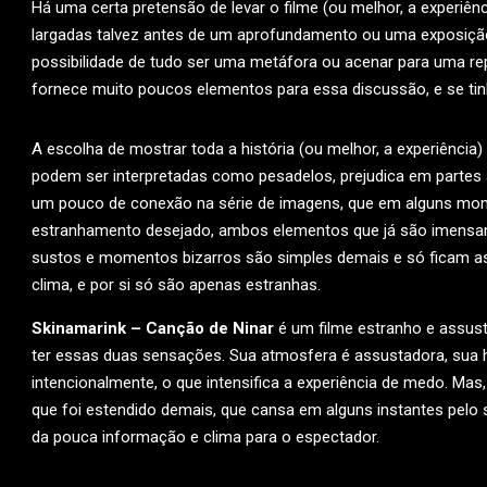
Há uma certa pretensão de levar o filme (ou melhor, a experiê
largadas talvez antes de um aprofundamento ou uma exposição
possibilidade de tudo ser uma metáfora ou acenar para uma r
fornece muito poucos elementos para essa discussão, e se tinh
A escolha de mostrar toda a história (ou melhor, a experiênc
podem ser interpretadas como pesadelos, prejudica em parte
um pouco de conexão na série de imagens, que em alguns mome
estranhamento desejado, ambos elementos que já são imensam
sustos e momentos bizarros são simples demais e só ficam a
clima, e por si só são apenas estranhas.
Skinamarink – Canção de Ninar
é um filme estranho e assus
ter essas duas sensações. Sua atmosfera é assustadora, sua 
intencionalmente, o que intensifica a experiência de medo. M
que foi estendido demais, que cansa em alguns instantes pelo s
da pouca informação e clima para o espectador.